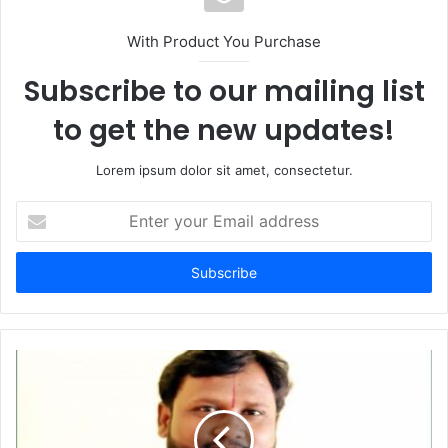
i
t
With Product You Purchase
e
Subscribe to our mailing list
to get the new updates!
Lorem ipsum dolor sit amet, consectetur.
E
n
t
e
r
y
o
u
r
E
m
a