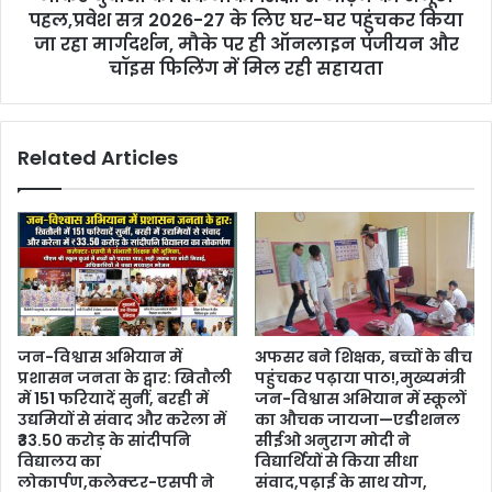
पहल,प्रवेश सत्र 2026-27 के लिए घर-घर पहुंचकर किया
जा रहा मार्गदर्शन, मौके पर ही ऑनलाइन पंजीयन और
चॉइस फिलिंग में मिल रही सहायता
Related Articles
जन-विश्वास अभियान में
अफसर बने शिक्षक, बच्चों के बीच
प्रशासन जनता के द्वार: खितौली
पहुंचकर पढ़ाया पाठ!,मुख्यमंत्री
में 151 फरियादें सुनीं, बरही में
जन-विश्वास अभियान में स्कूलों
उद्यमियों से संवाद और करेला में
का औचक जायजा—एडीशनल
₹33.50 करोड़ के सांदीपनि
सीईओ अनुराग मोदी ने
विद्यालय का
विद्यार्थियों से किया सीधा
लोकार्पण,कलेक्टर-एसपी ने
संवाद,पढ़ाई के साथ योग,