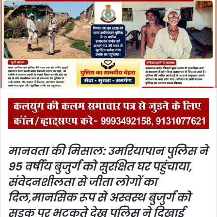
n
e
m
a
i
l
मानवता की मिसाल: उमरियापान पुलिस ने
95 वर्षीय बुजुर्ग को सुरक्षित घर पहुंचाया,
संवेदनशीलता से जीता लोगों का
दिल,
मानसिक रूप से अस्वस्थ बुजुर्ग को
सड़क पर भटकते देख पुलिस ने दिखाई