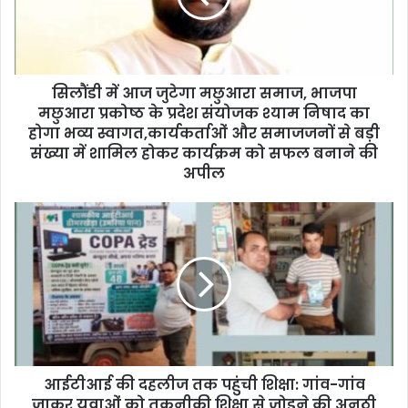
i
l
a
d
d
सिलौंडी में आज जुटेगा मछुआरा समाज, भाजपा
r
मछुआरा प्रकोष्ठ के प्रदेश संयोजक श्याम निषाद का
e
होगा भव्य स्वागत,कार्यकर्ताओं और समाजजनों से बड़ी
s
संख्या में शामिल होकर कार्यक्रम को सफल बनाने की
s
अपील
आईटीआई की दहलीज तक पहुंची शिक्षा: गांव-गांव
जाकर युवाओं को तकनीकी शिक्षा से जोड़ने की अनूठी