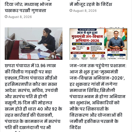
दिया जोर; मध्यान्ह भोजन
में मौजूद रहने के निर्देश
चखकर परखी गुणवत्ता
August 8, 2026
August 8, 2026
छपरा पंचायत में 13.96 लाख
जन-जन तक पहुंचेगा प्रशासन:
की वित्तीय गड़बड़ी पर बड़ा
आज से शुरू हुआ ‘मुख्यमंत्री
एक्शन,जिला पंचायत सीईओ
जन-विश्वास अभियान-2026’,
हरसिमरनप्रीत कौर का सख्त
हर शुक्रवार गांवों में लगेगा
आदेश: सरपंच, सचिव, उपयंत्री
समाधान शिविर,खितौली
और सरपंच पति से होगी
पंचायत भवन से होगा अभियान
वसूली,15 दिन की मोहलत
का शुभारंभ, अधिकारियों को
खत्म होते ही धारा 40 और 92 के
मौके पर शिकायतों के
तहत कार्रवाई की चेतावनी,
निराकरण और योजनाओं की
पंचायत के कामकाज में सरपंच
जमीनी हकीकत परखने के
पति की दखलंदाजी पर भी
निर्देश