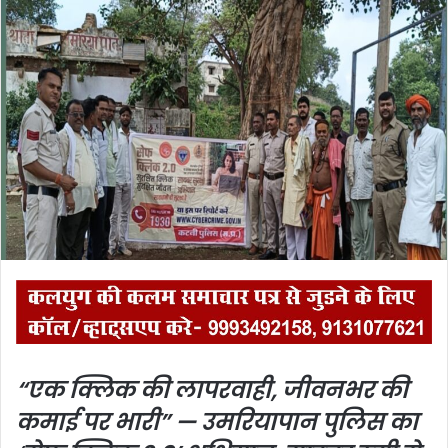
n
d
a
n
e
m
a
i
l
“एक क्लिक की लापरवाही, जीवनभर की
कमाई पर भारी” — उमरियापान पुलिस का