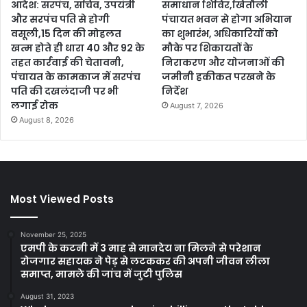
आदेश: सरपंच, सचिव, उपयंत्री
समाधान शिविर,खितौली
और सरपंच पति से होगी
पंचायत भवन से होगा अभियान
वसूली,15 दिन की मोहलत
का शुभारंभ, अधिकारियों को
खत्म होते ही धारा 40 और 92 के
मौके पर शिकायतों के
तहत कार्रवाई की चेतावनी,
निराकरण और योजनाओं की
पंचायत के कामकाज में सरपंच
जमीनी हकीकत परखने के
पति की दखलंदाजी पर भी
निर्देश
लगाई रोक
August 7, 2026
August 8, 2026
Most Viewed Posts
November 25, 2025
एमपी के कटनी में 3 माह से मानदेय ना मिलने से परेशान
रोजगार सहायक ने पेड़ से लटककर की अपनी जीवन लीला
समाप्त, मामले की जांच में जुटी पुलिस
August 31, 2023