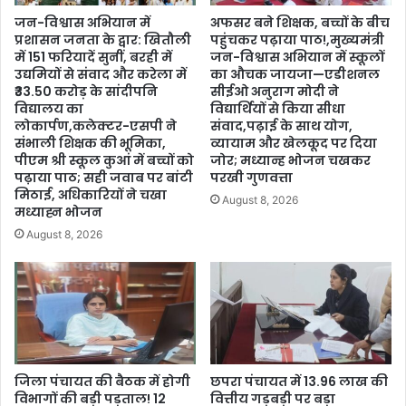
जन-विश्वास अभियान में
अफसर बने शिक्षक, बच्चों के बीच
प्रशासन जनता के द्वार: खितौली
पहुंचकर पढ़ाया पाठ!,मुख्यमंत्री
में 151 फरियादें सुनीं, बरही में
जन-विश्वास अभियान में स्कूलों
उद्यमियों से संवाद और करेला में
का औचक जायजा—एडीशनल
₹33.50 करोड़ के सांदीपनि
सीईओ अनुराग मोदी ने
विद्यालय का
विद्यार्थियों से किया सीधा
लोकार्पण,कलेक्टर-एसपी ने
संवाद,पढ़ाई के साथ योग,
संभाली शिक्षक की भूमिका,
व्यायाम और खेलकूद पर दिया
पीएम श्री स्कूल कुआं में बच्चों को
जोर; मध्यान्ह भोजन चखकर
पढ़ाया पाठ; सही जवाब पर बांटी
परखी गुणवत्ता
मिठाई, अधिकारियों ने चखा
August 8, 2026
मध्याह्न भोजन
August 8, 2026
जिला पंचायत की बैठक में होगी
छपरा पंचायत में 13.96 लाख की
विभागों की बड़ी पड़ताल! 12
वित्तीय गड़बड़ी पर बड़ा