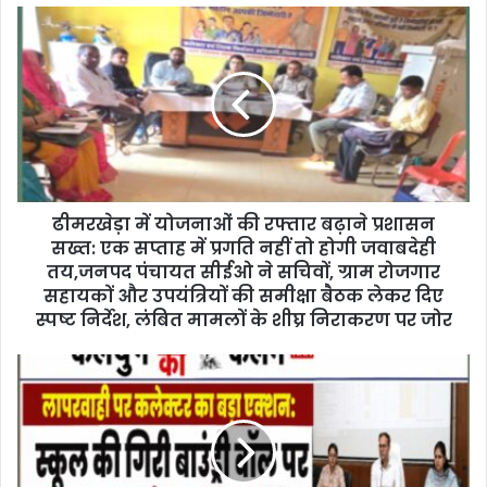
u
r
E
m
a
i
l
a
d
d
ढीमरखेड़ा में योजनाओं की रफ्तार बढ़ाने प्रशासन
r
सख्त: एक सप्ताह में प्रगति नहीं तो होगी जवाबदेही
e
तय,जनपद पंचायत सीईओ ने सचिवों, ग्राम रोजगार
s
सहायकों और उपयंत्रियों की समीक्षा बैठक लेकर दिए
s
स्पष्ट निर्देश, लंबित मामलों के शीघ्र निराकरण पर जोर