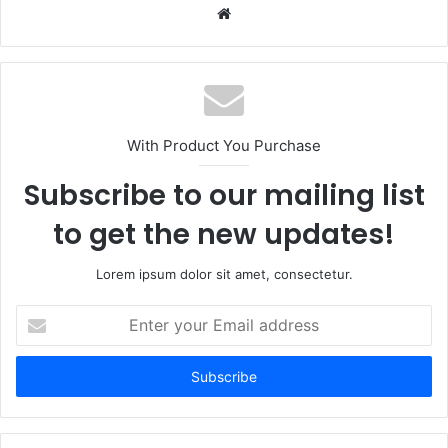
W
e
b
s
i
t
With Product You Purchase
e
Subscribe to our mailing list
to get the new updates!
Lorem ipsum dolor sit amet, consectetur.
E
n
t
e
r
y
o