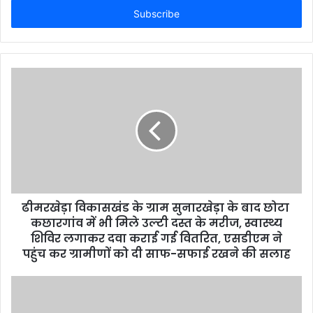
e
r
y
o
u
r
E
m
a
i
l
a
d
d
ढीमरखेड़ा विकासखंड के ग्राम सुनारखेड़ा के बाद छोटा
r
कछारगांव में भी मिले उल्टी दस्त के मरीज, स्वास्थ्य
e
शिविर लगाकर दवा कराई गई वितरित, एसडीएम ने
s
पहुंच कर ग्रामीणों को दी साफ-सफाई रखने की सलाह
s