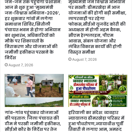
जन-जन तक पहुंचेगा प्रशासन:
मुख्यमंत्री जन विश्वास अभियान
आज से शुरू हुआ ‘मुख्यमंत्री
पर सख्ती: ढीमरखेड़ा में आज
जन-विश्वास अभियान-2026’,
योजनाओं की होगी बड़ी समीक्षा,
हर शुक्रवार गांवों में लगेगा
लापरवाही पर रहेगा
समाधान शिविर,खितौली
फोकस,सीईओ युजवेंद्र कोरी की
पंचायत भवन से होगा अभियान
अध्यक्षता में होगी अहम बैठक,
का शुभारंभ, अधिकारियों को
सीएम हेल्पलाइन, पीएम
मौके पर शिकायतों के
आवास, संबल योजना और
निराकरण और योजनाओं की
लंबित विकास कार्यों की होगी
जमीनी हकीकत परखने के
विस्तृत समीक्षा
निर्देश
August 7, 2026
August 7, 2026
गांव-गांव पहुंचकर योजनाओं
हरियाली का संदेश: व्यवहार
की पड़ताल: जिला पंचायत की
न्यायालय ढीमरखेड़ा परिसर में
टीम ने परखी जमीनी हकीकत,
हुआ पौधरोपण,न्यायाधीश पूर्वी
सीईओ कौर के निर्देश पर तेज
तिवारी ने लगाए आम, अमरूद