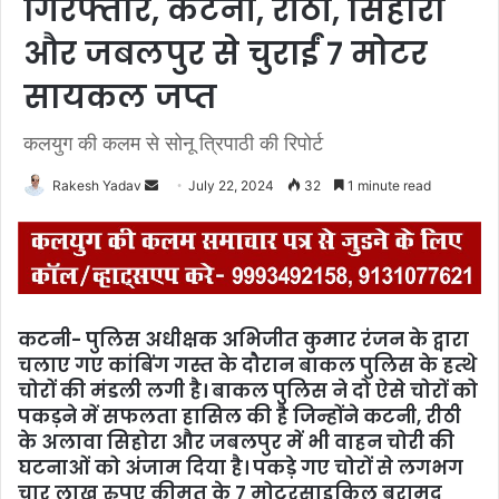
गिरफ्तार, कटनी, रीठी, सिहोरा
और जबलपुर से चुराईं 7 मोटर
सायकल जप्त
कलयुग की कलम से सोनू त्रिपाठी की रिपोर्ट
Rakesh Yadav
S
July 22, 2024
32
1 minute read
e
n
d
a
n
कटनी- पुलिस अधीक्षक अभिजीत कुमार रंजन के द्वारा
e
चलाए गए कांबिंग गस्त के दौरान बाकल पुलिस के हत्थे
m
चोरों की मंडली लगी है। बाकल पुलिस ने दो ऐसे चोरों को
a
पकड़ने में सफलता हासिल की है जिन्होंने कटनी, रीठी
i
के अलावा सिहोरा और जबलपुर में भी वाहन चोरी की
l
घटनाओं को अंजाम दिया है। पकड़े गए चोरों से लगभग
चार लाख रुपए कीमत के 7 मोटरसाइकिल बरामद