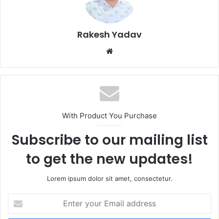
Rakesh Yadav
W
e
b
s
i
t
With Product You Purchase
e
Subscribe to our mailing list
to get the new updates!
Lorem ipsum dolor sit amet, consectetur.
E
n
t