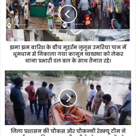
E
m
a
i
l
a
d
d
झमा झम बारिश के बीच मुहर्रम जुलूस उमरिया पान में
r
धूमधाम से निकाला गया कानून व्यवस्था को लेकर
e
थाना प्रभारी दल बल के साथ तैनात रहे।
s
s
जिला प्रशासन की चौकस और चौकन्‍नी रेस्‍क्‍यू टीम ने