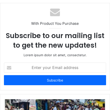
b
s
i
t
With Product You Purchase
e
Subscribe to our mailing list
to get the new updates!
Lorem ipsum dolor sit amet, consectetur.
E
n
t
e
r
y
o
u
r