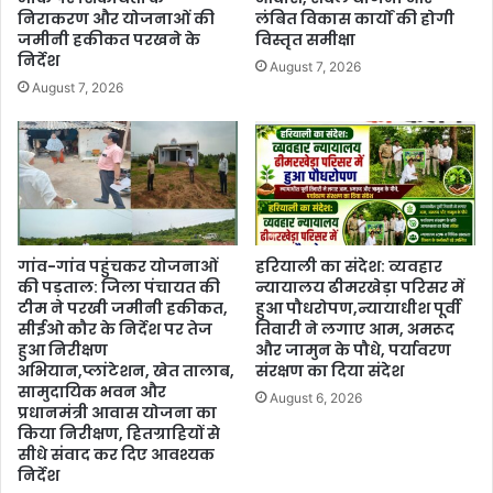
निराकरण और योजनाओं की
लंबित विकास कार्यों की होगी
जमीनी हकीकत परखने के
विस्तृत समीक्षा
निर्देश
August 7, 2026
August 7, 2026
गांव-गांव पहुंचकर योजनाओं
हरियाली का संदेश: व्यवहार
की पड़ताल: जिला पंचायत की
न्यायालय ढीमरखेड़ा परिसर में
टीम ने परखी जमीनी हकीकत,
हुआ पौधरोपण,न्यायाधीश पूर्वी
सीईओ कौर के निर्देश पर तेज
तिवारी ने लगाए आम, अमरूद
हुआ निरीक्षण
और जामुन के पौधे, पर्यावरण
अभियान,प्लांटेशन, खेत तालाब,
संरक्षण का दिया संदेश
सामुदायिक भवन और
August 6, 2026
प्रधानमंत्री आवास योजना का
किया निरीक्षण, हितग्राहियों से
सीधे संवाद कर दिए आवश्यक
निर्देश