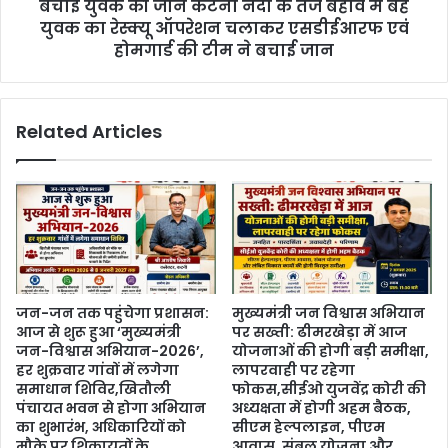
बचाई युवक की जान कटनी नदी के तेज बहाव में बहे
युवक का रेस्‍क्यू ऑपरेशन चलाकर एसडीईआरफ एवं
होमगार्ड की टीम ने बचाई जान
Related Articles
जन-जन तक पहुंचेगा प्रशासन:
मुख्यमंत्री जन विश्वास अभियान
आज से शुरू हुआ ‘मुख्यमंत्री
पर सख्ती: ढीमरखेड़ा में आज
जन-विश्वास अभियान-2026’,
योजनाओं की होगी बड़ी समीक्षा,
हर शुक्रवार गांवों में लगेगा
लापरवाही पर रहेगा
समाधान शिविर,खितौली
फोकस,सीईओ युजवेंद्र कोरी की
पंचायत भवन से होगा अभियान
अध्यक्षता में होगी अहम बैठक,
का शुभारंभ, अधिकारियों को
सीएम हेल्पलाइन, पीएम
मौके पर शिकायतों के
आवास, संबल योजना और