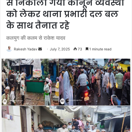
से निकाला गया कानून व्यवस्था
को लेकर थाना प्रभारी दल बल
के साथ तैनात रहे
कलयुग की कलम से राकेश यादव
Rakesh Yadav
S
July 7, 2025
73
1 minute read
e
n
d
a
n
e
m
a
i
l