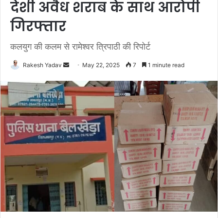
देशी अवैध शराब के साथ आरोपी
गिरफ्तार
कलयुग की कलम से रामेश्वर त्रिपाठी की रिपोर्ट
Rakesh Yadav
S
May 22, 2025
7
1 minute read
e
n
d
a
n
e
m
a
i
l