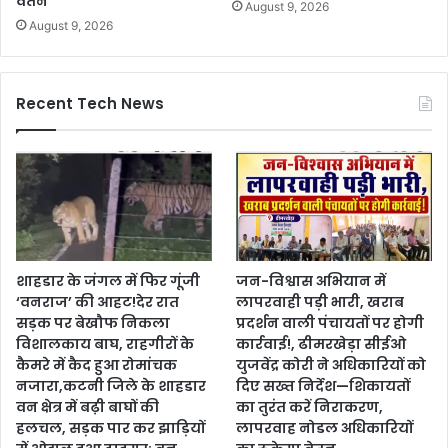
वेतन
August 9, 2026
August 9, 2026
Recent Tech News
शाहडार के जंगल में फिर गूंजी
जन-विश्वास अभियान में
‘वनराज’ की आहट!देर रात
लापरवाही पड़ी भारी, खराब
सड़क पर बेखौफ निकला
प्रदर्शन वाली पंचायतों पर होगी
विशालकाय बाघ, राहगीरों के
कार्रवाई!, ढीमरखेड़ा सीईओ
कैमरे में कैद हुआ रोमांचक
युजवेंद्र कोरी ने अधिकारियों को
नजारा,कटनी जिले के शाहडार
दिए सख्त निर्देश—शिकायतों
वन क्षेत्र में बढ़ी बाघों की
का तुरंत करें निराकरण,
हलचल, सड़क पार कर झाड़ियों
लापरवाह नोडल अधिकारियों