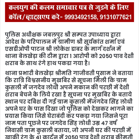
पुलिस अधीक्षक जबलपुर श्री सम्पत उपाध्याय द्वारा
आदेश के परिपालन में ग्रामीण श्री सूर्यकांत शर्मा एवं
एसडीओपी पाटन श्री लोकेश डाबर के मार्ग दर्शन में
थाना बेलखेड़ा की टीम द्वारा 1 आरोपी को 2050 पाव देशी
शराब के साथ रंगे हाथ पकडा गया है।
थाना प्रभारी बेलखेड़ा श्रीमति गाजीवती पुसाम ने बताया
कि रात्रि विश्वसनीय मुखबिर से सूचना मिली कि ग्राम
कुसली में जगदेव लोधी अपने मकान की परछी में देशी
शराब बेचने के लिये रखा है सूचना पर मुखबिर के बताये
स्थान पर दबिश दी गई ग्राम कुसली मेंजगदेव सिंह लोधी
अपने घर के पास दिखा जो पुलिस को देखकर भागने का
प्रयास किया जिसे घेराबंदी कर पकड़ा गया जिसने पूरा
नाम पता पूछने पर जगदेव सिंह लोधी उम्र 47 वर्ष
निवासी ग्राम कुसली बताया, जो अपनी घर की परछी में
खाकी रंग के 41 कार्टून में 2050 पाव देशी शराब कीमती