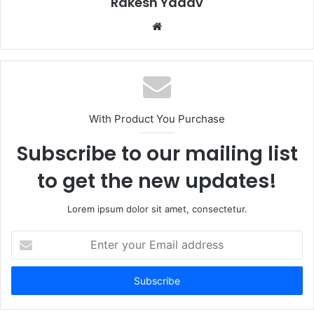
Rakesh Yadav
W
e
b
s
i
t
With Product You Purchase
e
Subscribe to our mailing list
to get the new updates!
Lorem ipsum dolor sit amet, consectetur.
E
n
t
e
r
y