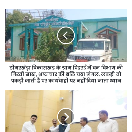
o
u
r
E
m
a
i
l
a
d
d
ढीमरखेड़ा विकासखंड के ग्राम पिड़रई में वन विभाग की
r
गिरती साख, भ्रष्टाचार की बलि चढ़ा जंगल, लकड़ी तो
e
पकड़ी जाती हैं पर कार्यवाही पर नहीं दिया जाता ध्यान
s
s