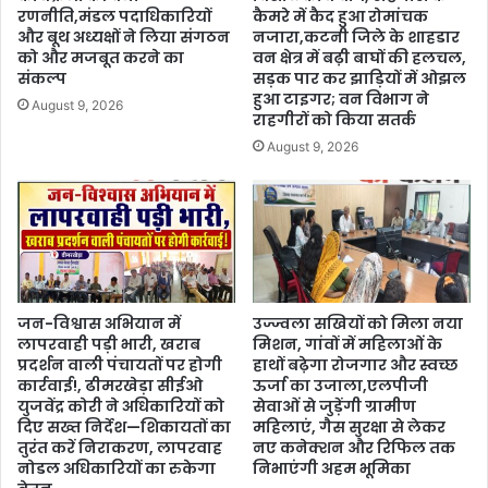
रणनीति,मंडल पदाधिकारियों
कैमरे में कैद हुआ रोमांचक
और बूथ अध्यक्षों ने लिया संगठन
नजारा,कटनी जिले के शाहडार
को और मजबूत करने का
वन क्षेत्र में बढ़ी बाघों की हलचल,
संकल्प
सड़क पार कर झाड़ियों में ओझल
हुआ टाइगर; वन विभाग ने
August 9, 2026
राहगीरों को किया सतर्क
August 9, 2026
जन-विश्वास अभियान में
उज्ज्वला सखियों को मिला नया
लापरवाही पड़ी भारी, खराब
मिशन, गांवों में महिलाओं के
प्रदर्शन वाली पंचायतों पर होगी
हाथों बढ़ेगा रोजगार और स्वच्छ
कार्रवाई!, ढीमरखेड़ा सीईओ
ऊर्जा का उजाला,एलपीजी
युजवेंद्र कोरी ने अधिकारियों को
सेवाओं से जुड़ेंगी ग्रामीण
दिए सख्त निर्देश—शिकायतों का
महिलाएं, गैस सुरक्षा से लेकर
तुरंत करें निराकरण, लापरवाह
नए कनेक्शन और रिफिल तक
नोडल अधिकारियों का रुकेगा
निभाएंगी अहम भूमिका