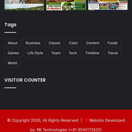
Tags
About
Business
Classic
Color
Content
Foods
Games
Life Style
Team
Tech
Timeline
Travel
World
VISITOR COUNTER
© Copyright 2026, All Rights Reserved |
Website Developed
by: RK Technologies (+91 9540173525)