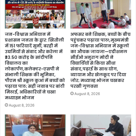
जन-विश्वास अभियान में
अफसर बने शिक्षक, बच्चों के बीच
प्रशासन जनता के द्वार: खितौली
पहुंचकर पढ़ाया पाठ!,मुख्यमंत्री
में 151 फरियादें सुनीं, बरही में
जन-विश्वास अभियान में स्कूलों
उद्यमियों से संवाद और करेला में
का औचक जायजा—एडीशनल
₹33.50 करोड़ के सांदीपनि
सीईओ अनुराग मोदी ने
विद्यालय का
विद्यार्थियों से किया सीधा
लोकार्पण,कलेक्टर-एसपी ने
संवाद,पढ़ाई के साथ योग,
संभाली शिक्षक की भूमिका,
व्यायाम और खेलकूद पर दिया
पीएम श्री स्कूल कुआं में बच्चों को
जोर; मध्यान्ह भोजन चखकर
पढ़ाया पाठ; सही जवाब पर बांटी
परखी गुणवत्ता
मिठाई, अधिकारियों ने चखा
August 8, 2026
मध्याह्न भोजन
August 8, 2026