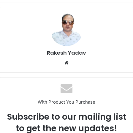
Rakesh Yadav
W
e
b
s
i
t
With Product You Purchase
e
Subscribe to our mailing list
to get the new updates!