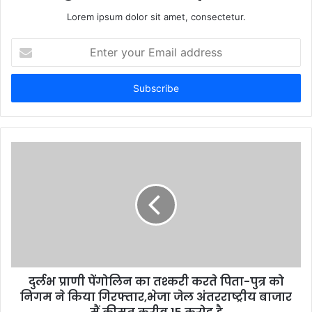
Lorem ipsum dolor sit amet, consectetur.
E
n
t
e
r
y
o
u
r
E
m
a
i
l
a
d
d
दुर्लभ प्राणी पेंगोलिन का तश्करी करते पिता-पुत्र को
r
निगम ने किया गिरफ्तार,भेजा जेल अंतरराष्ट्रीय बाजार
e