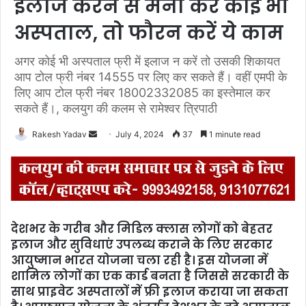
इलाज करने से मना करें कोई भी
अस्पताल, तो फौरन करें ये काम
अगर कोई भी अस्पताल फ्री में इलाज न करें तो उसकी शिकायत
आप टोल फ्री नंबर 14555 पर लिए कर सकते हैं। वहीं एमपी के
लिए आप टोल फ्री नंबर 18002332085 का इस्तेमाल कर
सकते हैं।, कलयुग की कलम से रामेश्वर त्रिपाठी
Rakesh Yadav
S
July 4, 2024
37
1 minute read
e
n
d
a
n
देशभर के गरीब और मिडिल क्लास लोगों को बेहतर
e
इलाज और सुविधाएं उपलब्ध कराने के लिए सरकार
m
आयुष्मान भारत योजना चला रही है। इस योजना में
a
शामिल लोगों का एक कार्ड बनता है जिससे सरकारी के
i
साथ प्राइवेट अस्पतालों में फ्री इलाज कराया जा सकता
l