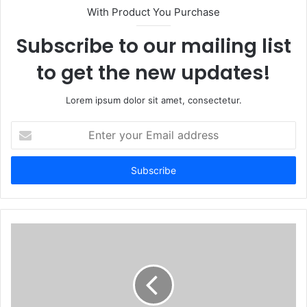
t
With Product You Purchase
e
Subscribe to our mailing list
to get the new updates!
Lorem ipsum dolor sit amet, consectetur.
E
n
t
e
r
y
o
u
r
E
m
a
i