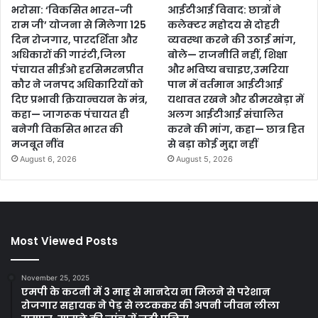
भरोसा: ‘विकसित भारत-जी
आईटीआई विवाद: छात्रों ने
राम जी’ योजना से मिलेगा 125
कलेक्टर महोदय से दोहरी
दिन रोजगार, पारदर्शिता और
व्यवस्था करने की उठाई मांग,
अधिकारों की गारंटी,जिला
बोले— राजनीति नहीं, शिक्षा
पंचायत सीईओ हरसिमरनप्रीत
और भविष्य बचाइए,उमरिया
कौर ने जनपद अधिकारियों को
पान में वर्तमान आईटीआई
दिए प्रभावी क्रियान्वयन के मंत्र,
यथावत रखने और ढीमरखेड़ा में
कहा— जागरूक पंचायत ही
अलग आईटीआई संचालित
बनेगी विकसित भारत की
करने की मांग, कहा— छात्र हित
मजबूत नींव
से बड़ा कोई मुद्दा नहीं
August 6, 2026
August 5, 2026
Most Viewed Posts
November 25, 2025
एमपी के कटनी में 3 माह से मानदेय ना मिलने से परेशान
रोजगार सहायक ने पेड़ से लटककर की अपनी जीवन लीला