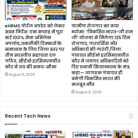
eHRMS पोर्टल अपडेट को लेकर
ग्रामीण रोजगार का नया
सख्त निर्देश: एक सप्ताह में पूरा
भरोसा: ‘विकसित भारत-जी राम
करें 100% सेवा अभिलेख
जी’ योजना से मिलेगा 125 दिन
अपलोड,तकनीकी दिक्कतों के
रोजगार, पारदर्शिता और
समाधान के लिए जिला स्तर पर
अधिकारों की गारंटी,जिला
तीन सदस्यीय सहायता दल
पंचायत सीईओ हरसिमरनप्रीत
गठित, सीईओ हरसिमरनप्रीत
कौर ने जनपद अधिकारियों को
कौर ने तय की समय-सीमा
दिए प्रभावी क्रियान्वयन के मंत्र,
कहा— जागरूक पंचायत ही
August 6, 2026
बनेगी विकसित भारत की
मजबूत नींव
August 6, 2026
Recent Tech News