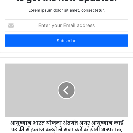
Lorem ipsum dolor sit amet, consectetur.
E
n
t
e
r
y
o
u
r
E
m
a
i
l
a
d
d
आयुष्मान भारत योजना अंतर्गत अगर आयुष्मान कार्ड
r
पर फ्री में इलाज करने से मना करें कोई भी अस्पताल,