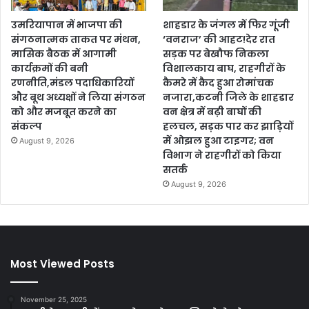
उमरियापान में भाजपा की
शाहडार के जंगल में फिर गूंजी
संगठनात्मक ताकत पर मंथन,
‘वनराज’ की आहट!देर रात
मासिक बैठक में आगामी
सड़क पर बेखौफ निकला
कार्यक्रमों की बनी
विशालकाय बाघ, राहगीरों के
रणनीति,मंडल पदाधिकारियों
कैमरे में कैद हुआ रोमांचक
और बूथ अध्यक्षों ने लिया संगठन
नजारा,कटनी जिले के शाहडार
को और मजबूत करने का
वन क्षेत्र में बढ़ी बाघों की
संकल्प
हलचल, सड़क पार कर झाड़ियों
में ओझल हुआ टाइगर; वन
August 9, 2026
विभाग ने राहगीरों को किया
सतर्क
August 9, 2026
Most Viewed Posts
November 25, 2025