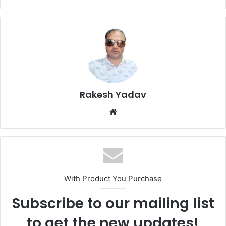
Rakesh Yadav
W
e
b
s
i
t
With Product You Purchase
e
Subscribe to our mailing list
to get the new updates!