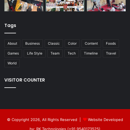
Tags
About
Business
Classic
Color
Content
Foods
Games
Life Style
Team
Tech
Timeline
Travel
World
VISITOR COUNTER
© Copyright 2026, All Rights Reserved |
Website Developed
by: RK Technologies (+91 9540173525)