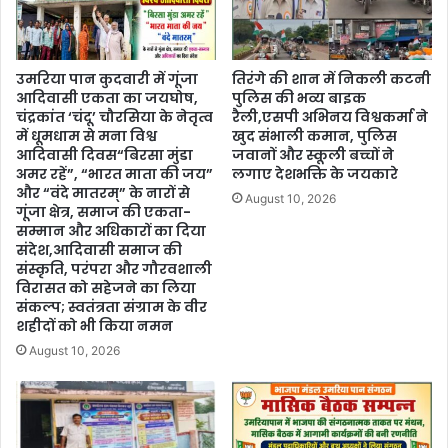
उमरिया पान कुदवारी में गूंजा
तिरंगे की शान में निकली कटनी
आदिवासी एकता का जयघोष,
पुलिस की भव्य बाइक
चंद्रकांत ‘चंदू’ चौरसिया के नेतृत्व
रैली,एसपी अभिनय विश्वकर्मा ने
में धूमधाम से मना विश्व
खुद संभाली कमान, पुलिस
आदिवासी दिवस“बिरसा मुंडा
जवानों और स्कूली बच्चों ने
अमर रहें”, “भारत माता की जय”
लगाए देशभक्ति के जयकारे
और “वंदे मातरम्” के नारों से
August 10, 2026
गूंजा क्षेत्र, समाज की एकता-
सम्मान और अधिकारों का दिया
संदेश,आदिवासी समाज की
संस्कृति, परंपरा और गौरवशाली
विरासत को सहेजने का लिया
संकल्प; स्वतंत्रता संग्राम के वीर
शहीदों को भी किया नमन
August 10, 2026