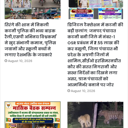
तिरंगे की शान में निकली
डिजिटल टैक्सेशन में कटनी की
कटनी पुलिस की भव्य बाइक
बड़ी छलांग: जनपद पंचायत
रैली,एसपी अभिनय विश्वकर्मा
कटनी बनी जिले में नंबर-1
ने खुद संभाली कमान, पुलिस
OSR प्रबंधन में ₹7.55 लाख की
जवानों और स्कूली बच्चों ने
कर वसूली, जिला पंचायत भी
लगाए देशभक्ति के जयकारे
प्रदेश के अग्रणी जिलों में
शामिल,सीईओ हरसिमरनप्रीत
August 10, 2026
कौर की सतत निगरानी और
सख्त निर्देशों का दिखने लगा
असर, ग्राम पंचायतों को
आत्मनिर्भर बनाने पर जोर
August 10, 2026