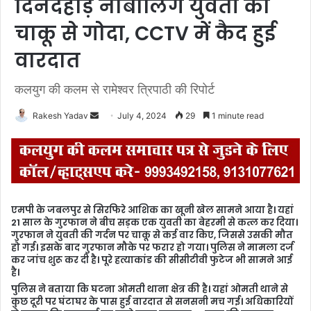
दिनदहाड़े नाबालिग युवती को
चाकू से गोदा, CCTV में कैद हुई
वारदात
कलयुग की कलम से रामेश्वर त्रिपाठी की रिपोर्ट
Rakesh Yadav
S
July 4, 2024
29
1 minute read
e
n
d
a
n
एमपी के जबलपुर से सिरफिरे आशिक का खूनी खेल सामने आया है। यहां
e
21 साल के गुरफान ने बीच सड़क एक युवती का बेहरमी से कत्ल कर दिया।
m
गुरफान ने युवती की गर्दन पर चाकू से कई वार किए, जिससे उसकी मौत
हो गई। इसके बाद गुरफान मौके पर फरार हो गया। पुलिस ने मामला दर्ज
a
कर जांच शुरू कर दी है। पूरे हत्याकांड की सीसीटीवी फुटेज भी सामने आई
i
है।
l
पुलिस ने बताया कि घटना ओमती थाना क्षेत्र की है। यहां ओमती थाने से
कुछ दूरी पर घंटाघर के पास हुई वारदात से सनसनी मच गई। अधिकारियों