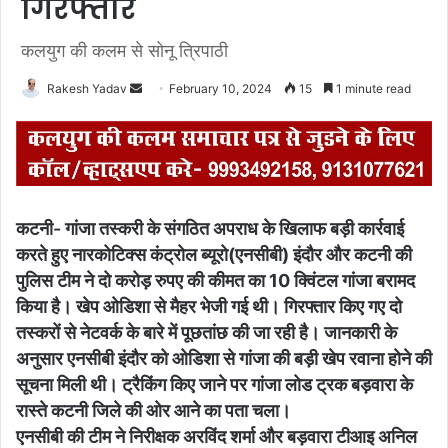
गिरफ्तार
कलयुग की कलम से सोनू त्रिपाठी
Rakesh Yadav
S
February 10, 2024
15
1 minute read
e
n
d
a
n
कटनी-
गांजा तस्करी के संगठित अपराध के खिलाफ बड़ी कार्रवाई
e
करते हुए नारकोटिक्स कंट्रोल ब्यूरो(एनसीबी) इंदौर और कटनी की
m
पुलिस टीम ने दो करोड़ रुपए की कीमत का 10 क्विंटल गांजा बरामद
a
किया है। खेप ओडिशा से मैहर भेजी गई थी। गिरफ्तार किए गए दो
i
l
तस्करों से नेटवर्क के बारे में पूछतांछ की जा रही है। जानकारी के
अनुसार एनसीबी इंदौर को ओडिशा से गांजा की बड़ी खेप रवाना होने की
सूचना मिली थी। ट्रैकिंग किए जाने पर गांजा लोड ट्रक बड़वारा के
रास्ते कटनी जिले की ओर आने का पता चला।
एनसीबी की टीम ने निरीक्षक अरविंद शर्मा और बड़वारा टीआइ अनिल