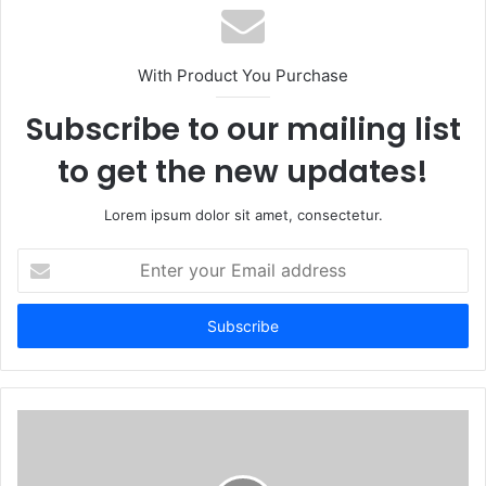
s
i
t
With Product You Purchase
e
Subscribe to our mailing list
to get the new updates!
Lorem ipsum dolor sit amet, consectetur.
E
n
t
e
r
y
o
u
r
E