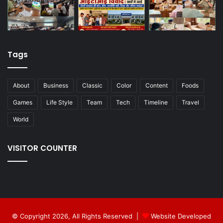
Tags
About
Business
Classic
Color
Content
Foods
Games
Life Style
Team
Tech
Timeline
Travel
World
VISITOR COUNTER
© Copyright 2026, All Rights Reserved |
Website Developed