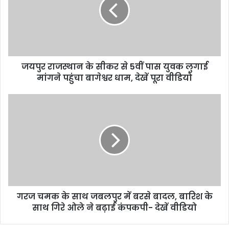
m
a
i
l
a
d
d
जयपुर राजस्थान के सीकर से 5वीं पास युवक लुगाई
r
मांगने पहुंचा बागेश्वर धाम, देखें पूरा वीडियो
e
s
s
गरज चमक के साथ जबलपुर में बरसे बादल, बारिश के
साथ गिरे ओले ने बढ़ाई कंपकपी- देखें वीडियो