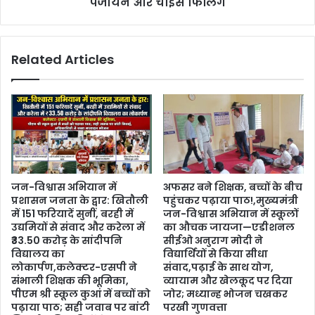
पंजीयन और चॉइस फिलिंग
Related Articles
जन-विश्वास अभियान में
अफसर बने शिक्षक, बच्चों के बीच
प्रशासन जनता के द्वार: खितौली
पहुंचकर पढ़ाया पाठ!,मुख्यमंत्री
में 151 फरियादें सुनीं, बरही में
जन-विश्वास अभियान में स्कूलों
उद्यमियों से संवाद और करेला में
का औचक जायजा—एडीशनल
₹33.50 करोड़ के सांदीपनि
सीईओ अनुराग मोदी ने
विद्यालय का
विद्यार्थियों से किया सीधा
लोकार्पण,कलेक्टर-एसपी ने
संवाद,पढ़ाई के साथ योग,
संभाली शिक्षक की भूमिका,
व्यायाम और खेलकूद पर दिया
पीएम श्री स्कूल कुआं में बच्चों को
जोर; मध्यान्ह भोजन चखकर
पढ़ाया पाठ; सही जवाब पर बांटी
परखी गुणवत्ता