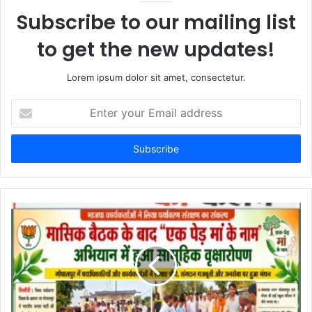
Subscribe to our mailing list
to get the new updates!
Lorem ipsum dolor sit amet, consectetur.
E
n
t
e
r
y
o
u
r
E
m
a
i
l
a