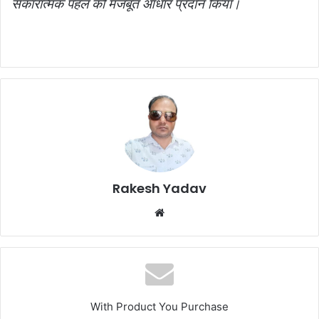
सकारात्मक पहल को मजबूत आधार प्रदान किया।
Rakesh Yadav
W
e
b
s
i
t
With Product You Purchase
e