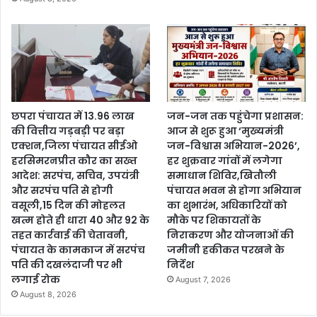
छपरा पंचायत में 13.96 लाख
जन-जन तक पहुंचेगा प्रशासन:
की वित्तीय गड़बड़ी पर बड़ा
आज से शुरू हुआ ‘मुख्यमंत्री
एक्शन,जिला पंचायत सीईओ
जन-विश्वास अभियान-2026’,
हरसिमरनप्रीत कौर का सख्त
हर शुक्रवार गांवों में लगेगा
आदेश: सरपंच, सचिव, उपयंत्री
समाधान शिविर,खितौली
और सरपंच पति से होगी
पंचायत भवन से होगा अभियान
वसूली,15 दिन की मोहलत
का शुभारंभ, अधिकारियों को
खत्म होते ही धारा 40 और 92 के
मौके पर शिकायतों के
तहत कार्रवाई की चेतावनी,
निराकरण और योजनाओं की
पंचायत के कामकाज में सरपंच
जमीनी हकीकत परखने के
पति की दखलंदाजी पर भी
निर्देश
लगाई रोक
August 7, 2026
August 8, 2026