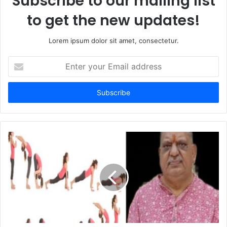
Subscribe to our mailing list
to get the new updates!
Lorem ipsum dolor sit amet, consectetur.
E
n
t
e
r
y
o
u
r
E
m
a
i
l
a
d