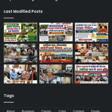
Last Modified Posts
Tags
About
Business
Classic
Color
Content
Foods