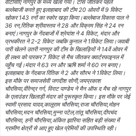
वीटीसीए नागपुर के मध्य खेला गया। टॉस जीतकर पहले
बल्लेबाजी करते हुए इलाहाबाद की टीम 20 ओवरों में 9 विकेट
खोकर 143 रनों का स्कोर खड़ा किया।बल्लेबाज विकास पाल ने
36 रन,रितिक श्रीवास्तव ने 28 और विक्रम सिंह ने 24 रन
बनाएं।नागपुर के गेंदबाजों में श्रेयांश ने 4 विकेट, मंदार और
प्रभकीरत ने 2-2 विकेट जबकि कुनाल ने 1विकेट लिया।जवाबी
पारी खेलने उतरी नागपुर की टीम के खिलाड़ियों ने 14वें ओवर में
ही लक्ष्य को पारकर 7 विकेट से मैच जीतकर क्वार्टरफाइनल में
पहुँच गई।मंदार ने 63 रन और ऋषि शर्मा ने 60 रन बनाए।
इलाहाबाद के गेंदबाज रितिक ने 2 और सौरभ ने 1विकेट लिया।
इस मौके पर समाजसेवी जगदीश सोनी,जयप्रकाश
चौरसिया,वीरेन्द्र गर्ग, विराट पाण्डेय ने मैन ऑफ द मैच रहे नागपुर
के एलाउंडर खिलाड़ी मंदार को पुरूस्कृत किया। इस मौके पर जेई
स्वामी प्रसाद यादव,कालूराम चौरसिया,राजा चौरसिया,मोहन
चौरसिया,मदन चौरसिया,मुन्ना पटेल,तांतू चौरसिया,दीपचंद
चौरसिया, हनी चौरसिया,अंकित झारिया सहित बड़ी संख्या में
ग्रामीण क्षेत्रों से आए हुए खेल प्रेमियों की उपस्थिति रही।