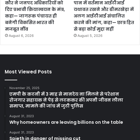
कौर ने जनपद अधिकारियों को
पान में वर्तमान आईटीआई
दिए प्रभावी क्रियान्वयन के मंत्र,
यथावत रखने और ढीमरखेड़ा में
कहा— जागरूक पंचायत ही
अलग आईटीआई संचालित
बनेगी विकसित भारत की
करने की मांग, कहा— छात्र हित
मजबूत नींव
से बड़ा कोई मुद्दा नहीं
August 6, 2026
August 5, 2026
Most Viewed Posts
November 25, 2025
एमपी के कटनी में 3 माह से मानदेय ना मिलने से परेशान
रोजगार सहायक ने पेड़ से लटककर की अपनी जीवन लीला
समाप्त, मामले की जांच में जुटी पुलिस
August 31, 2023
Why homeowners are leaving billions on the table
August 31, 2023
Spieth in danger of missing cut