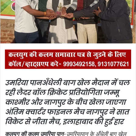
m
a
i
l
उमरिया पानअँधेली बाग खेल मैदान में चल
रही लैदर बॉल क्रिकेट प्रतियोगिता
जम्मू
काश्मीर और नागपुर के बीच खेला जाएगा
अंतिम क्वार्टर फाइनल मैच
नागपुर ने सात
विकेट से जीता मैच, इलाहाबाद की हुई हार
कलयुग की कलम उमरिया पान
-उमरियापान के अँधेली बाग खेल