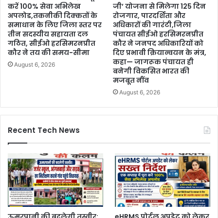
करें 100% सेवा अभिलेख
जी’ योजना से मिलेगा 125 दिन
अपलोड,तकनीकी दिक्कतों के
रोजगार, पारदर्शिता और
समाधान के लिए जिला स्तर पर
अधिकारों की गारंटी,जिला
तीन सदस्यीय सहायता दल
पंचायत सीईओ हरसिमरनप्रीत
गठित, सीईओ हरसिमरनप्रीत
कौर ने जनपद अधिकारियों को
कौर ने तय की समय-सीमा
दिए प्रभावी क्रियान्वयन के मंत्र,
कहा— जागरूक पंचायत ही
August 6, 2026
बनेगी विकसित भारत की
मजबूत नींव
August 6, 2026
Recent Tech News
ऊमरपानी की बदलेगी तस्वीर:
eHRMS पोर्टल अपडेट को लेकर