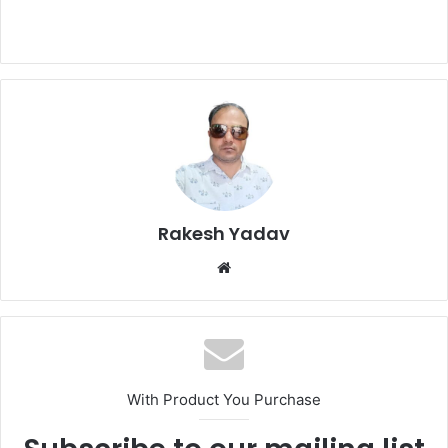
Rakesh Yadav
W
e
b
s
i
t
With Product You Purchase
e