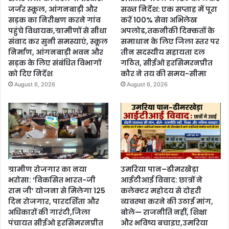
जर्जर स्कूल, आंगनबाड़ी और
सख्त निर्देश: एक सप्ताह में पूरा
सड़क का निरीक्षण करने गांव
करें 100% सेवा अभिलेख
पहुंचे विधायक,ग्रामीणों से सीधा
अपलोड,तकनीकी दिक्कतों के
संवाद कर सुनी समस्याएं, स्कूल
समाधान के लिए जिला स्तर पर
निर्माण, आंगनबाड़ी भवन और
तीन सदस्यीय सहायता दल
सड़क के लिए संबंधित विभागों
गठित, सीईओ हरसिमरनप्रीत
को दिए निर्देश
कौर ने तय की समय-सीमा
August 6, 2026
August 6, 2026
ग्रामीण रोजगार का नया
उमरिया पान–ढीमरखेड़ा
भरोसा: ‘विकसित भारत-जी
आईटीआई विवाद: छात्रों ने
राम जी’ योजना से मिलेगा 125
कलेक्टर महोदय से दोहरी
दिन रोजगार, पारदर्शिता और
व्यवस्था करने की उठाई मांग,
अधिकारों की गारंटी,जिला
बोले— राजनीति नहीं, शिक्षा
पंचायत सीईओ हरसिमरनप्रीत
और भविष्य बचाइए,उमरिया