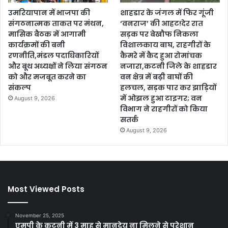
उमरियापान में भाजपा की
शाहडार के जंगल में फिर गूंजी
संगठनात्मक ताकत पर मंथन,
‘वनराज’ की आहट!देर रात
मासिक बैठक में आगामी
सड़क पर बेखौफ निकला
कार्यक्रमों की बनी
विशालकाय बाघ, राहगीरों के
रणनीति,मंडल पदाधिकारियों
कैमरे में कैद हुआ रोमांचक
और बूथ अध्यक्षों ने लिया संगठन
नजारा,कटनी जिले के शाहडार
को और मजबूत करने का
वन क्षेत्र में बढ़ी बाघों की
संकल्प
हलचल, सड़क पार कर झाड़ियों
में ओझल हुआ टाइगर; वन
August 9, 2026
विभाग ने राहगीरों को किया
सतर्क
August 9, 2026
Most Viewed Posts
November 25, 2025
एमपी के कटनी में 3 माह से मानदेय ना मिलने से परेशान