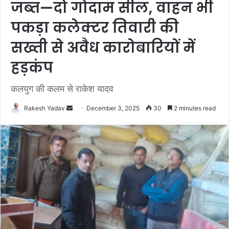
जब्त—दो गोदाम सील, वाहन भी
पकड़ा कलेक्टर तिवारी की
सख्ती से अवैध कारोबारियों में
हड़कंप
कलयुग की कलम से राकेश यादव
Rakesh Yadav
S
December 3, 2025
30
2 minutes read
e
n
d
a
n
e
m
a
i