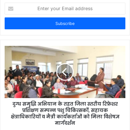
E
n
t
e
r
y
o
u
r
E
m
a
i
l
a
d
d
दुग्ध समृद्धि अभियान के तहत जिला स्तरीय रिफ्रेशर
r
प्रशिक्षण सम्पन्न पशु चिकित्सकों, सहायक
e
क्षेत्राधिकारियों व मैत्री कार्यकर्ताओं को मिला विशेषज्ञ
s
मार्गदर्शन
s