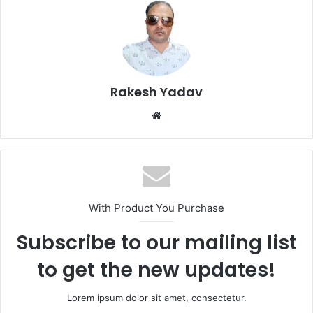
Rakesh Yadav
W
e
b
s
i
t
With Product You Purchase
e
Subscribe to our mailing list
to get the new updates!
Lorem ipsum dolor sit amet, consectetur.