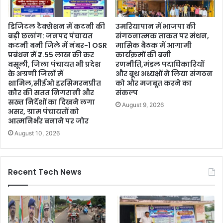
डिजिटल टैक्सेशन में कटनी की
उमरियापान में भाजपा की
बड़ी छलांग: जनपद पंचायत
संगठनात्मक ताकत पर मंथन,
कटनी बनी जिले में नंबर-1 OSR
मासिक बैठक में आगामी
प्रबंधन में ₹7.55 लाख की कर
कार्यक्रमों की बनी
वसूली, जिला पंचायत भी प्रदेश
रणनीति,मंडल पदाधिकारियों
के अग्रणी जिलों में
और बूथ अध्यक्षों ने लिया संगठन
शामिल,सीईओ हरसिमरनप्रीत
को और मजबूत करने का
कौर की सतत निगरानी और
संकल्प
सख्त निर्देशों का दिखने लगा
August 9, 2026
असर, ग्राम पंचायतों को
आत्मनिर्भर बनाने पर जोर
August 10, 2026
Recent Tech News