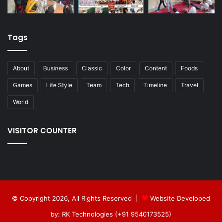
Tags
About
Business
Classic
Color
Content
Foods
Games
Life Style
Team
Tech
Timeline
Travel
World
VISITOR COUNTER
© Copyright 2026, All Rights Reserved |
Website Developed
by: RK Technologies (+91 9540173525)