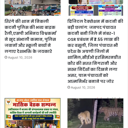
तिरंगे की शान में निकली
डिजिटल टैक्सेशन में कटनी की
कटनी पुलिस की भव्य बाइक
बड़ी छलांग: जनपद पंचायत
रैली,एसपी अभिनय विश्वकर्मा
कटनी बनी जिले में नंबर-1
ने खुद संभाली कमान, पुलिस
OSR प्रबंधन में ₹7.55 लाख की
जवानों और स्कूली बच्चों ने
कर वसूली, जिला पंचायत भी
लगाए देशभक्ति के जयकारे
प्रदेश के अग्रणी जिलों में
शामिल,सीईओ हरसिमरनप्रीत
August 10, 2026
कौर की सतत निगरानी और
सख्त निर्देशों का दिखने लगा
असर, ग्राम पंचायतों को
आत्मनिर्भर बनाने पर जोर
August 10, 2026