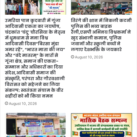
उमरिया पान कुदवारी में गूंजा
तिरंगे की शान में निकली कटनी
आदिवासी एकता का जयघोष,
पुलिस की भव्य बाइक
चंद्रकांत ‘चंदू’ चौरसिया के नेतृत्व
रैली,एसपी अभिनय विश्वकर्मा ने
में धूमधाम से मना विश्व
खुद संभाली कमान, पुलिस
आदिवासी दिवस“बिरसा मुंडा
जवानों और स्कूली बच्चों ने
अमर रहें”, “भारत माता की जय”
लगाए देशभक्ति के जयकारे
और “वंदे मातरम्” के नारों से
August 10, 2026
गूंजा क्षेत्र, समाज की एकता-
सम्मान और अधिकारों का दिया
संदेश,आदिवासी समाज की
संस्कृति, परंपरा और गौरवशाली
विरासत को सहेजने का लिया
संकल्प; स्वतंत्रता संग्राम के वीर
शहीदों को भी किया नमन
August 10, 2026