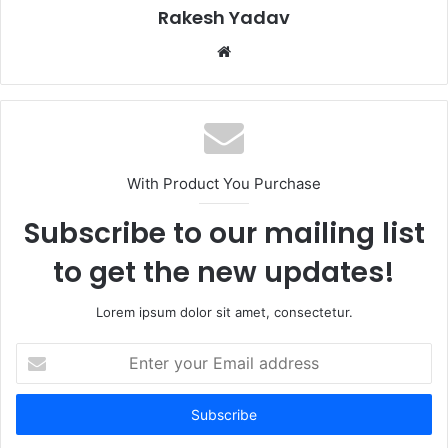
Rakesh Yadav
W
e
b
s
i
t
With Product You Purchase
e
Subscribe to our mailing list
to get the new updates!
Lorem ipsum dolor sit amet, consectetur.
E
n
t
e
r