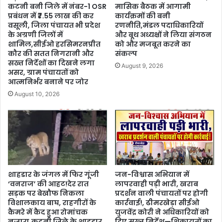
कटनी बनी जिले में नंबर-1 OSR
मासिक बैठक में आगामी
प्रबंधन में ₹7.55 लाख की कर
कार्यक्रमों की बनी
वसूली, जिला पंचायत भी प्रदेश
रणनीति,मंडल पदाधिकारियों
के अग्रणी जिलों में
और बूथ अध्यक्षों ने लिया संगठन
शामिल,सीईओ हरसिमरनप्रीत
को और मजबूत करने का
कौर की सतत निगरानी और
संकल्प
सख्त निर्देशों का दिखने लगा
August 9, 2026
असर, ग्राम पंचायतों को
आत्मनिर्भर बनाने पर जोर
August 10, 2026
शाहडार के जंगल में फिर गूंजी
जन-विश्वास अभियान में
‘वनराज’ की आहट!देर रात
लापरवाही पड़ी भारी, खराब
सड़क पर बेखौफ निकला
प्रदर्शन वाली पंचायतों पर होगी
विशालकाय बाघ, राहगीरों के
कार्रवाई!, ढीमरखेड़ा सीईओ
कैमरे में कैद हुआ रोमांचक
युजवेंद्र कोरी ने अधिकारियों को
नजारा,कटनी जिले के शाहडार
दिए सख्त निर्देश—शिकायतों का