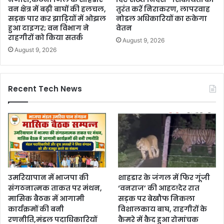
वन क्षेत्र में बढ़ी बाघों की हलचल,
तुरंत करें निराकरण, लापरवाह
सड़क पार कर झाड़ियों में ओझल
नोडल अधिकारियों का रुकेगा
हुआ टाइगर; वन विभाग ने
वेतन
राहगीरों को किया सतर्क
August 9, 2026
August 9, 2026
Recent Tech News
उमरियापान में भाजपा की
शाहडार के जंगल में फिर गूंजी
संगठनात्मक ताकत पर मंथन,
‘वनराज’ की आहट!देर रात
मासिक बैठक में आगामी
सड़क पर बेखौफ निकला
कार्यक्रमों की बनी
विशालकाय बाघ, राहगीरों के
रणनीति,मंडल पदाधिकारियों
कैमरे में कैद हुआ रोमांचक