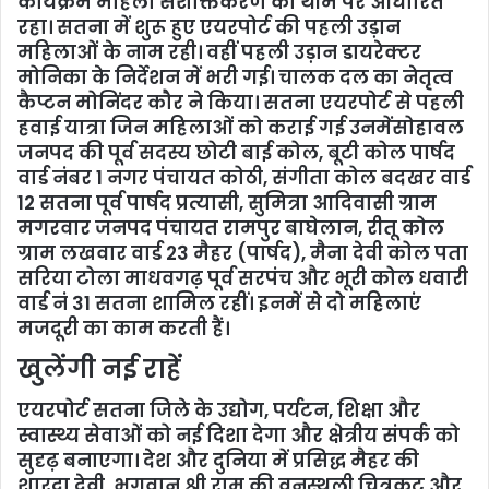
कार्यक्रम महिला सशक्तिकरण की थीम पर आधारित
रहा। सतना में शुरू हुए एयरपोर्ट की पहली उड़ान
महिलाओं के नाम रही। वहीं पहली उड़ान डायरेक्टर
मोनिका के निर्देशन में भरी गई। चालक दल का नेतृत्व
कैप्टन मोनिंदर कौर ने किया। सतना एयरपोर्ट से पहली
हवाई यात्रा जिन महिलाओं को कराई गई उनमेंसोहावल
जनपद की पूर्व सदस्य छोटी बाई कोल, बूटी कोल पार्षद
वार्ड नंबर 1 नगर पंचायत कोठी, संगीता कोल बदखर वार्ड
12 सतना पूर्व पार्षद प्रत्यासी, सुमित्रा आदिवासी ग्राम
मगरवार जनपद पंचायत रामपुर बाघेलान, रीतू कोल
ग्राम लखवार वार्ड 23 मैहर (पार्षद), मैना देवी कोल पता
सरिया टोला माधवगढ़ पूर्व सरपंच और भूरी कोल धवारी
वार्ड नं 31 सतना शामिल रहीं। इनमें से दो महिलाएं
मजदूरी का काम करती हैं।
खुलेंगी नई राहें
एयरपोर्ट सतना जिले के उद्योग, पर्यटन, शिक्षा और
स्वास्थ्य सेवाओं को नई दिशा देगा और क्षेत्रीय संपर्क को
सुदृढ़ बनाएगा। देश और दुनिया में प्रसिद्ध मैहर की
शारदा देवी, भगवान श्री राम की वनस्थली चित्रकूट और