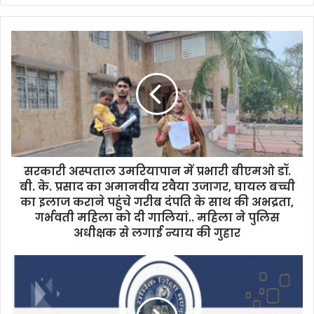
y
o
u
r
E
m
a
i
l
a
d
d
सरकारी अस्पताल उमरियापान में प्रभारी बीएमओ डॉ.
r
बी. के. प्रसाद का अमानवीय रवैया उजागर, घायल बच्ची
e
का इलाज कराने पहुंचे गरीब दंपति के साथ की अभद्रता,
s
गर्भवती महिला को दी गालियां.. महिला ने पुलिस
s
अधीक्षक से लगाई न्याय की गुहार