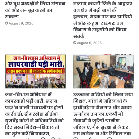
और बूथ अध्यक्षों ने लिया संगठन
नजारा,कटनी जिले के शाहडार
को और मजबूत करने का
वन क्षेत्र में बढ़ी बाघों की
संकल्प
हलचल, सड़क पार कर झाड़ियों
में ओझल हुआ टाइगर; वन
August 9, 2026
विभाग ने राहगीरों को किया
सतर्क
August 9, 2026
जन-विश्वास अभियान में
उज्ज्वला सखियों को मिला नया
लापरवाही पड़ी भारी, खराब
मिशन, गांवों में महिलाओं के
प्रदर्शन वाली पंचायतों पर होगी
हाथों बढ़ेगा रोजगार और स्वच्छ
कार्रवाई!, ढीमरखेड़ा सीईओ
ऊर्जा का उजाला,एलपीजी
युजवेंद्र कोरी ने अधिकारियों को
सेवाओं से जुड़ेंगी ग्रामीण
दिए सख्त निर्देश—शिकायतों
महिलाएं, गैस सुरक्षा से लेकर
का तुरंत करें निराकरण,
नए कनेक्शन और रिफिल तक