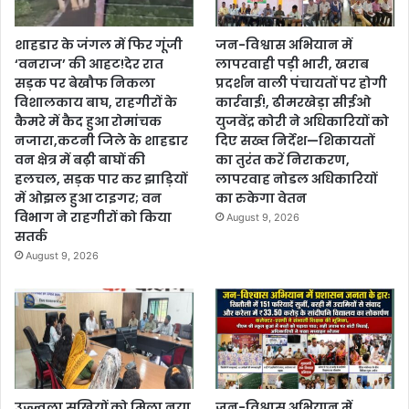
शाहडार के जंगल में फिर गूंजी
जन-विश्वास अभियान में
‘वनराज’ की आहट!देर रात
लापरवाही पड़ी भारी, खराब
सड़क पर बेखौफ निकला
प्रदर्शन वाली पंचायतों पर होगी
विशालकाय बाघ, राहगीरों के
कार्रवाई!, ढीमरखेड़ा सीईओ
कैमरे में कैद हुआ रोमांचक
युजवेंद्र कोरी ने अधिकारियों को
नजारा,कटनी जिले के शाहडार
दिए सख्त निर्देश—शिकायतों
वन क्षेत्र में बढ़ी बाघों की
का तुरंत करें निराकरण,
हलचल, सड़क पार कर झाड़ियों
लापरवाह नोडल अधिकारियों
में ओझल हुआ टाइगर; वन
का रुकेगा वेतन
विभाग ने राहगीरों को किया
August 9, 2026
सतर्क
August 9, 2026
उज्ज्वला सखियों को मिला नया
जन-विश्वास अभियान में