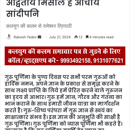
अद्वितीय मिसाल हैं आचार्य
सांदीपनि
कलयुग की कलम से रामेश्वर त्रिपाठी
Rakesh Yadav
S
July 21, 2024
12
4 minutes read
e
n
d
a
n
गुरु पूर्णिमा के पुण्य दिवस पर सभी परम गुरुओं को
e
हार्दिक नमन, अपने ज्ञान के प्रकाश से समृद्ध करने के
m
साथ लक्ष्य प्राप्ति के लिये हमें प्रेरित करने वाले गुरुजन
a
का ह्दय से आभार। गुरु हमें ज्ञान, गौरव और गंतव्य का
i
भान कराने के साथ हमारी जीवन यात्रा का मार्गदर्शन
l
करते हैं। गुरु-शिष्य परंपरा में गुरु ज्ञान से स्वयं का
साक्षात्कार संभव है। इस ज्ञान की अनुभूति की साक्षी है
गुरु पूर्णिमा। गुरु पूर्णिमा को व्यास पूर्णिमा भी कहते हैं।