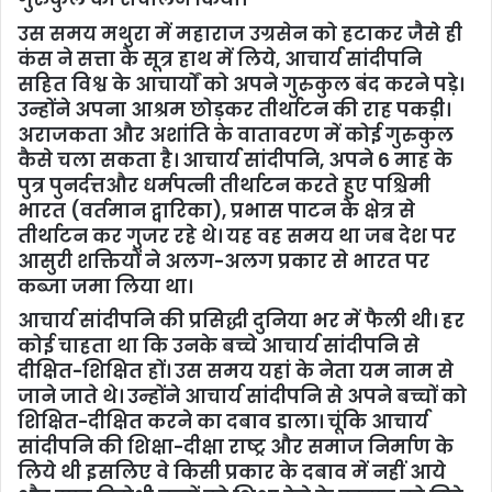
उस समय मथुरा में महाराज उग्रसेन को हटाकर जैसे ही
कंस ने सत्ता के सूत्र हाथ में लिये, आचार्य सांदीपनि
सहित विश्व के आचार्यों को अपने गुरुकुल बंद करने पड़े।
उन्होंने अपना आश्रम छोड़कर तीर्थाटन की राह पकड़ी।
अराजकता और अशांति के वातावरण में कोई गुरुकुल
कैसे चला सकता है। आचार्य सांदीपनि, अपने 6 माह के
पुत्र पुनर्दत्तऔर धर्मपत्नी तीर्थाटन करते हुए पश्चिमी
भारत (वर्तमान द्वारिका), प्रभास पाटन के क्षेत्र से
तीर्थाटन कर गुजर रहे थे। यह वह समय था जब देश पर
आसुरी शक्तियों ने अलग-अलग प्रकार से भारत पर
कब्जा जमा लिया था।
आचार्य सांदीपनि की प्रसिद्धी दुनिया भर में फैली थी। हर
कोई चाहता था कि उनके बच्चे आचार्य सांदीपनि से
दीक्षित-शिक्षित हों। उस समय यहां के नेता यम नाम से
जाने जाते थे। उन्होंने आचार्य सांदीपनि से अपने बच्चों को
शिक्षित-दीक्षित करने का दबाव डाला। चूंकि आचार्य
सांदीपनि की शिक्षा-दीक्षा राष्ट्र और समाज निर्माण के
लिये थी इसलिए वे किसी प्रकार के दबाव में नहीं आये