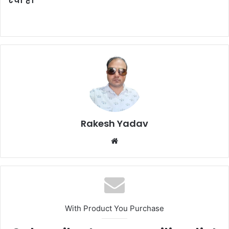
रचा है।
Rakesh Yadav
W
e
b
s
i
t
With Product You Purchase
e