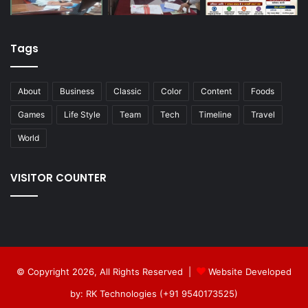
Tags
About
Business
Classic
Color
Content
Foods
Games
Life Style
Team
Tech
Timeline
Travel
World
VISITOR COUNTER
© Copyright 2026, All Rights Reserved |
Website Developed
by: RK Technologies (+91 9540173525)