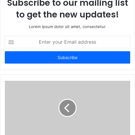
Subscribe to our mailing list
to get the new updates!
Lorem ipsum dolor sit amet, consectetur.
E
n
t
e
r
y
o
u
r
E
m
a
i
l
a
d