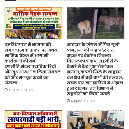
उमरियापान में भाजपा की
शाहडार के जंगल में फिर गूंजी
संगठनात्मक ताकत पर मंथन,
‘वनराज’ की आहट!देर रात
मासिक बैठक में आगामी
सड़क पर बेखौफ निकला
कार्यक्रमों की बनी
विशालकाय बाघ, राहगीरों के
रणनीति,मंडल पदाधिकारियों
कैमरे में कैद हुआ रोमांचक
और बूथ अध्यक्षों ने लिया संगठन
नजारा,कटनी जिले के शाहडार
को और मजबूत करने का
वन क्षेत्र में बढ़ी बाघों की हलचल,
संकल्प
सड़क पार कर झाड़ियों में ओझल
हुआ टाइगर; वन विभाग ने
August 9, 2026
राहगीरों को किया सतर्क
August 9, 2026