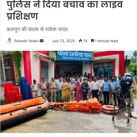
पुलिस ने दिया बचाव का लाइव
प्रशिक्षण
कलयुग की कलम से राकेश यादव
Rakesh Yadav
S
July 13, 2025
74
1 minute read
e
n
d
a
n
e
m
a
i
l