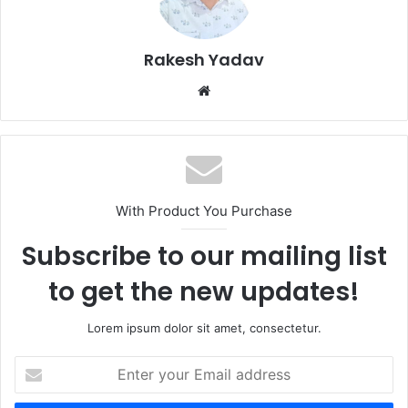
Rakesh Yadav
W
e
b
s
i
t
With Product You Purchase
e
Subscribe to our mailing list
to get the new updates!
Lorem ipsum dolor sit amet, consectetur.
E
n
t