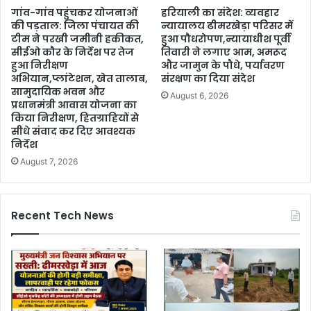
गांव-गांव पहुंचकर योजनाओं
हरियाली का संदेश: व्यवहार
की पड़ताल: जिला पंचायत की
न्यायालय ढीमरखेड़ा परिसर में
टीम ने परखी जमीनी हकीकत,
हुआ पौधरोपण,न्यायाधीश पूर्वी
सीईओ कौर के निर्देश पर तेज
तिवारी ने लगाए आम, अमरूद
हुआ निरीक्षण
और जामुन के पौधे, पर्यावरण
अभियान,प्लांटेशन, खेत तालाब,
संरक्षण का दिया संदेश
सामुदायिक भवन और
August 6, 2026
प्रधानमंत्री आवास योजना का
किया निरीक्षण, हितग्राहियों से
सीधे संवाद कर दिए आवश्यक
निर्देश
August 7, 2026
Recent Tech News