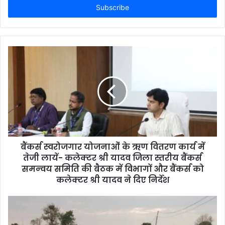
e
r
y
o
u
r
E
m
a
i
l
a
d
d
बैंकर्स स्‍वरोजगार योजनाओं के ऋण वितरण कार्य में
r
तेजी लायें- कलेक्‍टर श्री यादव जिला स्‍तरीय बैंकर्स
e
समन्‍वय समिति की बैठक में विभागों और बैंकर्स को
s
कलेक्‍टर श्री यादव ने दिए निर्देश
s