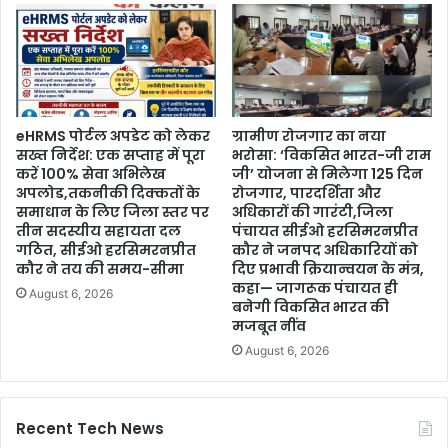
eHRMS पोर्टल अपडेट को लेकर
ग्रामीण रोजगार का नया
सख्त निर्देश: एक सप्ताह में पूरा
भरोसा: ‘विकसित भारत-जी राम
करें 100% सेवा अभिलेख
जी’ योजना से मिलेगा 125 दिन
अपलोड,तकनीकी दिक्कतों के
रोजगार, पारदर्शिता और
समाधान के लिए जिला स्तर पर
अधिकारों की गारंटी,जिला
तीन सदस्यीय सहायता दल
पंचायत सीईओ हरसिमरनप्रीत
गठित, सीईओ हरसिमरनप्रीत
कौर ने जनपद अधिकारियों को
कौर ने तय की समय-सीमा
दिए प्रभावी क्रियान्वयन के मंत्र,
कहा— जागरूक पंचायत ही
August 6, 2026
बनेगी विकसित भारत की
मजबूत नींव
August 6, 2026
Recent Tech News