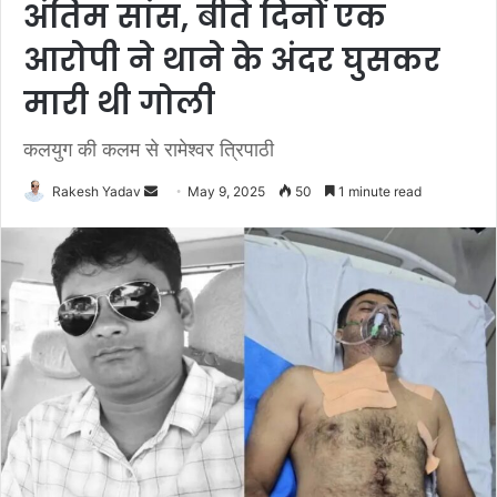
अंतिम सांस, बीते दिनों एक
आरोपी ने थाने के अंदर घुसकर
मारी थी गोली
कलयुग की कलम से रामेश्वर त्रिपाठी
Rakesh Yadav
S
May 9, 2025
50
1 minute read
e
n
d
a
n
e
m
a
i
l