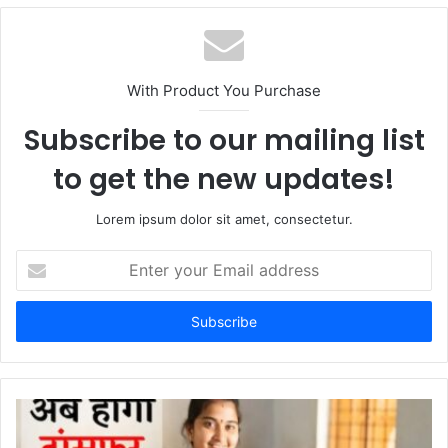
b
s
i
t
With Product You Purchase
e
Subscribe to our mailing list
to get the new updates!
Lorem ipsum dolor sit amet, consectetur.
E
n
t
e
r
y
o
u
r