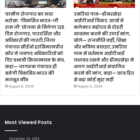
ग्रामीण रोजगार का नया
उमरिया पान–ढीमरखेड़ा
भरोसा: ‘विकसित भारत-जी
आईटीआई विवाद: छात्रों ने
राम जी’ योजना से मिलेगा 125
कलेक्टर महोदय से दोहरी
दिन रोजगार, पारदर्शिता और
व्यवस्था करने की उठाई मांग,
अधिकारों की गारंटी,जिला
बोले— राजनीति नहीं, शिक्षा
पंचायत सीईओ हरसिमरनप्रीत
और भविष्य बचाइए,उमरिया
कौर ने जनपद अधिकारियों को
पान में वर्तमान आईटीआई
दिए प्रभावी क्रियान्वयन के मंत्र,
यथावत रखने और ढीमरखेड़ा में
कहा— जागरूक पंचायत ही
अलग आईटीआई संचालित
बनेगी विकसित भारत की
करने की मांग, कहा— छात्र हित
मजबूत नींव
से बड़ा कोई मुद्दा नहीं
August 6, 2026
August 5, 2026
Most Viewed Posts
November 25, 2025