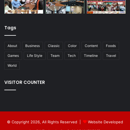
Tags
About
Business
Classic
Color
Content
Foods
Games
Life Style
Team
Tech
Timeline
Travel
World
VISITOR COUNTER
© Copyright 2026, All Rights Reserved |
Website Developed