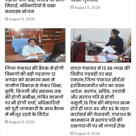
पढ़ाया पाठ; सही जवाब पर बांटी
परखी गुणवत्ता
मिठाई, अधिकारियों ने चखा
August 8, 2026
मध्याह्न भोजन
August 8, 2026
जिला पंचायत की बैठक में होगी
छपरा पंचायत में 13.96 लाख की
विभागों की बड़ी पड़ताल! 12
वित्तीय गड़बड़ी पर बड़ा
अगस्त को सामान्य सभा में
एक्शन,जिला पंचायत सीईओ
ग्रामीण विकास से लेकर शिक्षा,
हरसिमरनप्रीत कौर का सख्त
कृषि, बिजली और स्वास्थ्य तक
आदेश: सरपंच, सचिव, उपयंत्री
की होगी समीक्षा,लंबित मामलों
और सरपंच पति से होगी
पर भी होगी चर्चा, अधिकारियों
वसूली,15 दिन की मोहलत खत्म
को पूरी जानकारी के साथ बैठक
होते ही धारा 40 और 92 के तहत
में मौजूद रहने के निर्देश
कार्रवाई की चेतावनी, पंचायत के
कामकाज में सरपंच पति की
August 8, 2026
दखलंदाजी पर भी लगाई रोक
August 8, 2026