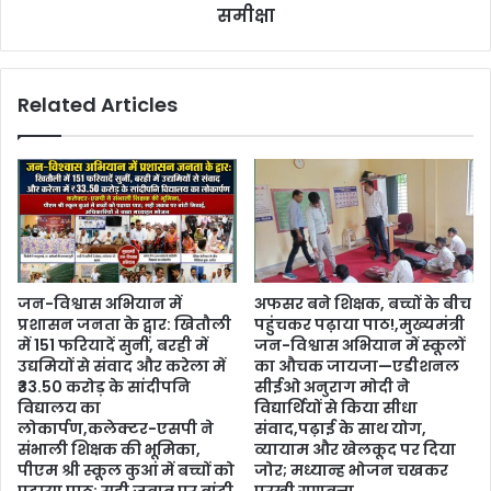
समीक्षा
Related Articles
जन-विश्वास अभियान में
अफसर बने शिक्षक, बच्चों के बीच
प्रशासन जनता के द्वार: खितौली
पहुंचकर पढ़ाया पाठ!,मुख्यमंत्री
में 151 फरियादें सुनीं, बरही में
जन-विश्वास अभियान में स्कूलों
उद्यमियों से संवाद और करेला में
का औचक जायजा—एडीशनल
₹33.50 करोड़ के सांदीपनि
सीईओ अनुराग मोदी ने
विद्यालय का
विद्यार्थियों से किया सीधा
लोकार्पण,कलेक्टर-एसपी ने
संवाद,पढ़ाई के साथ योग,
संभाली शिक्षक की भूमिका,
व्यायाम और खेलकूद पर दिया
पीएम श्री स्कूल कुआं में बच्चों को
जोर; मध्यान्ह भोजन चखकर