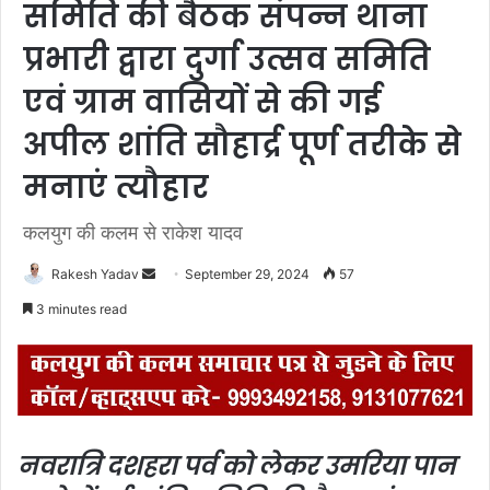
समिति की बैठक संपन्न थाना
प्रभारी द्वारा दुर्गा उत्सव समिति
एवं ग्राम वासियों से की गई
अपील शांति सौहार्द्र पूर्ण तरीके से
मनाएं त्यौहार
कलयुग की कलम से राकेश यादव
Rakesh Yadav
S
September 29, 2024
57
e
3 minutes read
n
d
a
n
e
नवरात्रि दशहरा पर्व को लेकर उमरिया पान
m
a