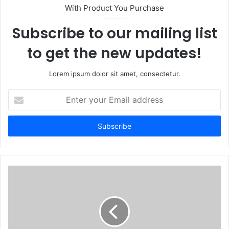
t
With Product You Purchase
e
Subscribe to our mailing list
to get the new updates!
Lorem ipsum dolor sit amet, consectetur.
E
n
t
e
r
y
o
u
r
E
m
a
i