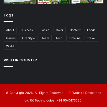
Tags
About
Business
Classic
Color
Content
Foods
Games
Life Style
Team
Tech
Timeline
Travel
World
VISITOR COUNTER
© Copyright 2026, All Rights Reserved |
Website Developed
by: RK Technologies (+91 9540173525)