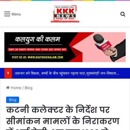
S
Menu
fo
अफसर बने शिक्षक, बच्चों के बीच पहुंचकर पढ़ाया पाठ!,मुख्यमंत्री जन-विश्वास अभियान में स्कूलों का औचक जायजा—एडीशनल सीईओ अनुराग मोदी ने विद्यार्थियों से किया सीधा संवाद,पढ़ाई के साथ योग, व्यायाम और खेलकूद पर दिया जोर; मध्यान्ह भोजन चखकर परखी गुणवत्ता
Home
/
Blog
Blog
कटनी कलेक्टर के निर्देश पर
सीमांकन मामलों के निराकरण