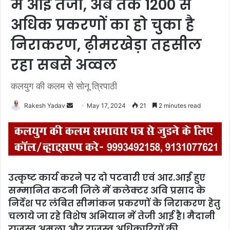
में आई तेजी, अब तक 1200 से
अधिक प्रकरणों का हो चुका है
निराकरण, ढ़ीमरखेड़ा तहसील
रहा सबसे अव्वल
कलयुग की कलम से सोनू त्रिपाठी
Rakesh Yadav
S
May 17, 2024
21
2 minutes read
e
n
d
a
n
उत्कृष्ट कार्य करने पर दो पटवारी एवं आर.आई
हु
ए
e
सम्मानित
कटनी जिले में कलेक्टर अवि प्रसाद के
m
निर्देश पर लंबित सीमांकन प्रकरणों के निराकरण हेतु
a
चलाये जा रहे विशेष अभियान में तेजी आई है। मैदानी
i
राजस्व अमला और राजस्व अधिकारियों की
l