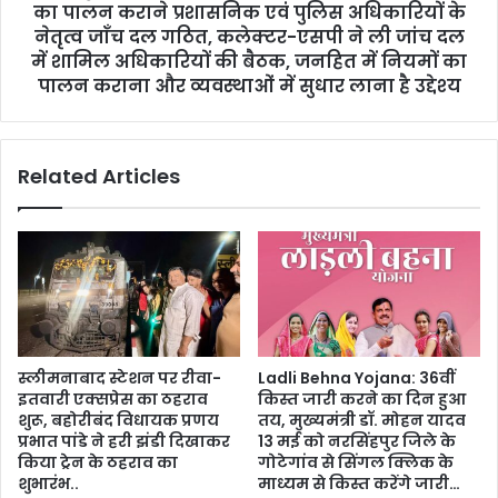
का पालन कराने प्रशासनिक एवं पुलिस अधिकारियों के
नेतृत्व जाँच दल गठित, कलेक्‍टर-एसपी ने ली जांच दल
में शामिल अधिकारियों की बैठक, जनहित में नियमों का
पालन कराना और व्‍यवस्‍थाओं में सुधार लाना है उद्देश्‍य
Related Articles
स्लीमनाबाद स्टेशन पर रीवा-
Ladli Behna Yojana: 36वीं
इतवारी एक्सप्रेस का ठहराव
किस्त जारी करने का दिन हुआ
शुरू, बहोरीबंद विधायक प्रणय
तय, मुख्यमंत्री डॉ. मोहन यादव
प्रभात पांडे ने हरी झंडी दिखाकर
13 मई को नरसिंहपुर जिले के
किया ट्रेन के ठहराव का
गोटेगांव से सिंगल क्लिक के
शुभारंभ..
माध्यम से किस्त करेंगे जारी…