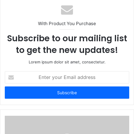
s
i
t
With Product You Purchase
e
Subscribe to our mailing list
to get the new updates!
Lorem ipsum dolor sit amet, consectetur.
E
n
t
e
r
y
o
u
r
E