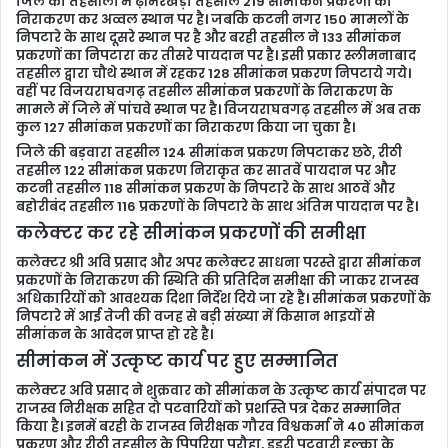
जिले की तहसीलों में ढ़ीमरखेड़ा तहसील 219 सीमांकन प्रकरणों का
निराकरण कर अव्वल स्थान पर है। जबकि कटनी नगर 150 मामलों के
निपटारे के साथ दूसरे स्थान पर है और बरही तहसील ने 133 सीमांकन
प्रकरणों का निपटारा कर तीसरे पायदान पर है। इसी प्रकार स्लीमनाबाद
तहसील द्वारा चौथे स्थान में रहकर 128 सीमांकन प्रकरण निपटाये गये।
वहीं पर विजयराघवगढ़ तहसील सीमांकन प्रकरणों के निराकरण के
मामले में जिले में पांचवे स्थान पर है। विजयराघवगढ़ तहसील में अब तक
कुल 127 सीमांकन प्रकरणों का निराकरण किया जा चुका है।
जिले की बड़वारा तहसील 124 सीमांकन प्रकरण निपटाकर छठे, रीठी
तहसील 122 सीमांकन प्रकरण निराकृत कर सातवें पायदान पर और
कटनी तहसील 118 सीमांकन प्रकरण के निपटारे के साथ आठवें और
बहोरीबंद तहसील 116 प्रकरणों के निपटारे के साथ अंतिम पायदान पर है।
कलेक्टर कर रहे सीमांकन प्रकरणों की समीक्षा
कलेक्टर श्री अवि प्रसाद और अपर कलेक्टर साधना परस्ते द्वारा सीमांकन
प्रकरणों के निराकरण की स्थिति की प्रतिदिन समीक्षा की जाकर राजस्व
अधिकारियों को आवश्यक दिशा निर्देश दिये जा रहे है। सीमांकन प्रकरणों के
निपटारे में आई तेजी की वजह से बड़ी संख्या में किसान भाइयों से
सीमांकन के आवेदन प्राप्त हो रहे है।
सीमांकन में उत्कृष्ट कार्य पर हुए सम्मानित
कलेक्टर अवि प्रसाद ने शुक्रवार को सीमांकन के उत्कृष्ट कार्य संपादन पर
राजस्व निरीक्षक सहित दो पटवारियों को प्रशस्ति पत्र देकर सम्मानित
किया है। इनमें बरही के राजस्व निरीक्षक गौरव विश्वकर्मा ने 40 सीमांकन
प्रकरण और रीठी तहसील के पिपरिया परौहा, डुडरी पटवारी हल्का के