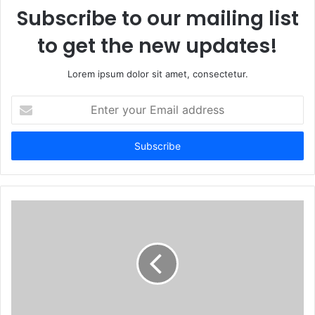
Subscribe to our mailing list
to get the new updates!
Lorem ipsum dolor sit amet, consectetur.
E
n
t
e
r
y
o
u
r
E
m
a
i
l
a