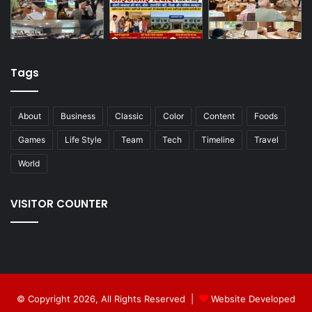
Tags
About
Business
Classic
Color
Content
Foods
Games
Life Style
Team
Tech
Timeline
Travel
World
VISITOR COUNTER
© Copyright 2026, All Rights Reserved |
Website Developed