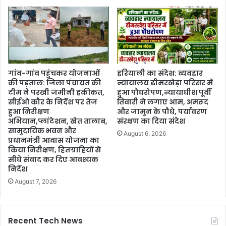
गांव-गांव पहुंचकर योजनाओं
हरियाली का संदेश: व्यवहार
की पड़ताल: जिला पंचायत की
न्यायालय ढीमरखेड़ा परिसर में
टीम ने परखी जमीनी हकीकत,
हुआ पौधरोपण,न्यायाधीश पूर्वी
सीईओ कौर के निर्देश पर तेज
तिवारी ने लगाए आम, अमरूद
हुआ निरीक्षण
और जामुन के पौधे, पर्यावरण
अभियान,प्लांटेशन, खेत तालाब,
संरक्षण का दिया संदेश
सामुदायिक भवन और
August 6, 2026
प्रधानमंत्री आवास योजना का
किया निरीक्षण, हितग्राहियों से
सीधे संवाद कर दिए आवश्यक
निर्देश
August 7, 2026
Recent Tech News