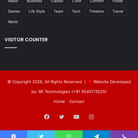
About
Business
Classic
Color
Content
Foods
Games
Life Style
Team
Tech
Timeline
Travel
World
VISITOR COUNTER
© Copyright 2026, All Rights Reserved |
Website Developed
by: RK Technologies (+91 9540173525)
Home
Contact
Facebook
Twitter
YouTube
Instagram