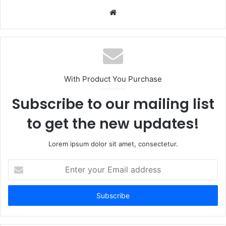
W
e
b
s
i
t
With Product You Purchase
e
Subscribe to our mailing list
to get the new updates!
Lorem ipsum dolor sit amet, consectetur.
E
n
t
e
r
y