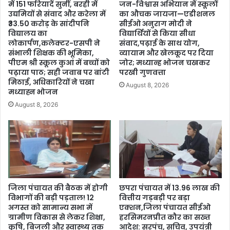
में 151 फरियादें सुनीं, बरही में
जन-विश्वास अभियान में स्कूलों
उद्यमियों से संवाद और करेला में
का औचक जायजा—एडीशनल
₹33.50 करोड़ के सांदीपनि
सीईओ अनुराग मोदी ने
विद्यालय का
विद्यार्थियों से किया सीधा
लोकार्पण,कलेक्टर-एसपी ने
संवाद,पढ़ाई के साथ योग,
संभाली शिक्षक की भूमिका,
व्यायाम और खेलकूद पर दिया
पीएम श्री स्कूल कुआं में बच्चों को
जोर; मध्यान्ह भोजन चखकर
पढ़ाया पाठ; सही जवाब पर बांटी
परखी गुणवत्ता
मिठाई, अधिकारियों ने चखा
August 8, 2026
मध्याह्न भोजन
August 8, 2026
जिला पंचायत की बैठक में होगी
छपरा पंचायत में 13.96 लाख की
विभागों की बड़ी पड़ताल! 12
वित्तीय गड़बड़ी पर बड़ा
अगस्त को सामान्य सभा में
एक्शन,जिला पंचायत सीईओ
ग्रामीण विकास से लेकर शिक्षा,
हरसिमरनप्रीत कौर का सख्त
कृषि, बिजली और स्वास्थ्य तक
आदेश: सरपंच, सचिव, उपयंत्री