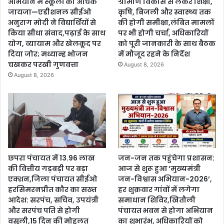
अभियान में स्कूलों का औचक
ग्रामीण विकास से लेकर शिक्षा,
जायजा—एडीशनल सीईओ
कृषि, बिजली और स्वास्थ्य तक
अनुराग मोदी ने विद्यार्थियों से
की होगी समीक्षा,लंबित मामलों
किया सीधा संवाद,पढ़ाई के साथ
पर भी होगी चर्चा, अधिकारियों
योग, व्यायाम और खेलकूद पर
को पूरी जानकारी के साथ बैठक
दिया जोर; मध्यान्ह भोजन
में मौजूद रहने के निर्देश
चखकर परखी गुणवत्ता
August 8, 2026
August 8, 2026
छपरा पंचायत में 13.96 लाख
जन-जन तक पहुंचेगा प्रशासन:
की वित्तीय गड़बड़ी पर बड़ा
आज से शुरू हुआ ‘मुख्यमंत्री
एक्शन,जिला पंचायत सीईओ
जन-विश्वास अभियान-2026’,
हरसिमरनप्रीत कौर का सख्त
हर शुक्रवार गांवों में लगेगा
आदेश: सरपंच, सचिव, उपयंत्री
समाधान शिविर,खितौली
और सरपंच पति से होगी
पंचायत भवन से होगा अभियान
वसूली,15 दिन की मोहलत
का शुभारंभ, अधिकारियों को