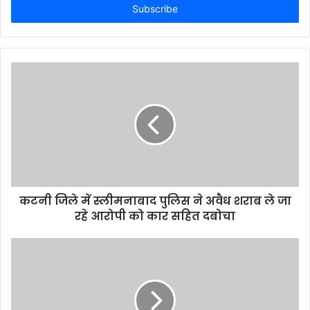
e
r
y
o
u
r
E
m
a
i
l
a
d
d
कटनी जिले में स्लीमनाबाद पुलिस ने अवैध शराब ले जा
r
रहे आरोपी को कार सहित दबोचा
e
s
s