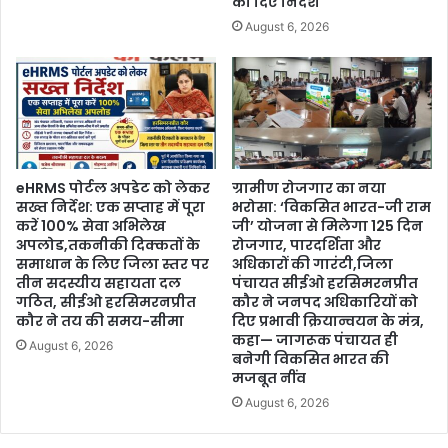
को दिए निर्देश
August 6, 2026
eHRMS पोर्टल अपडेट को लेकर
ग्रामीण रोजगार का नया
सख्त निर्देश: एक सप्ताह में पूरा
भरोसा: ‘विकसित भारत-जी राम
करें 100% सेवा अभिलेख
जी’ योजना से मिलेगा 125 दिन
अपलोड,तकनीकी दिक्कतों के
रोजगार, पारदर्शिता और
समाधान के लिए जिला स्तर पर
अधिकारों की गारंटी,जिला
तीन सदस्यीय सहायता दल
पंचायत सीईओ हरसिमरनप्रीत
गठित, सीईओ हरसिमरनप्रीत
कौर ने जनपद अधिकारियों को
कौर ने तय की समय-सीमा
दिए प्रभावी क्रियान्वयन के मंत्र,
कहा— जागरूक पंचायत ही
August 6, 2026
बनेगी विकसित भारत की
मजबूत नींव
August 6, 2026