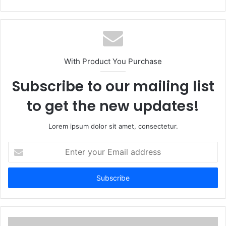
e
b
s
i
t
With Product You Purchase
e
Subscribe to our mailing list
to get the new updates!
Lorem ipsum dolor sit amet, consectetur.
E
n
t
e
r
y
o
u