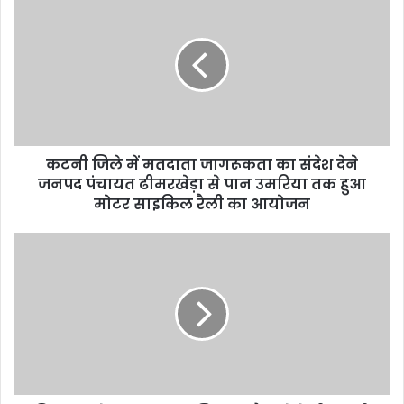
r
E
m
a
i
l
a
d
d
कटनी जिले में मतदाता जागरूकता का संदेश देने
r
जनपद पंचायत ढीमरखेड़ा से पान उमरिया तक हुआ
e
मोटर साइकिल रैली का आयोजन
s
s