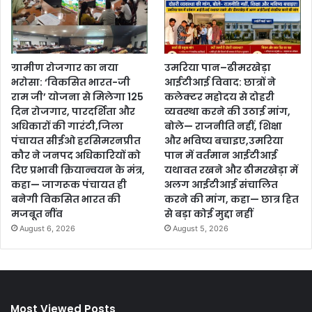
ग्रामीण रोजगार का नया
उमरिया पान–ढीमरखेड़ा
भरोसा: ‘विकसित भारत-जी
आईटीआई विवाद: छात्रों ने
राम जी’ योजना से मिलेगा 125
कलेक्टर महोदय से दोहरी
दिन रोजगार, पारदर्शिता और
व्यवस्था करने की उठाई मांग,
अधिकारों की गारंटी,जिला
बोले— राजनीति नहीं, शिक्षा
पंचायत सीईओ हरसिमरनप्रीत
और भविष्य बचाइए,उमरिया
कौर ने जनपद अधिकारियों को
पान में वर्तमान आईटीआई
दिए प्रभावी क्रियान्वयन के मंत्र,
यथावत रखने और ढीमरखेड़ा में
कहा— जागरूक पंचायत ही
अलग आईटीआई संचालित
बनेगी विकसित भारत की
करने की मांग, कहा— छात्र हित
मजबूत नींव
से बड़ा कोई मुद्दा नहीं
August 6, 2026
August 5, 2026
Most Viewed Posts