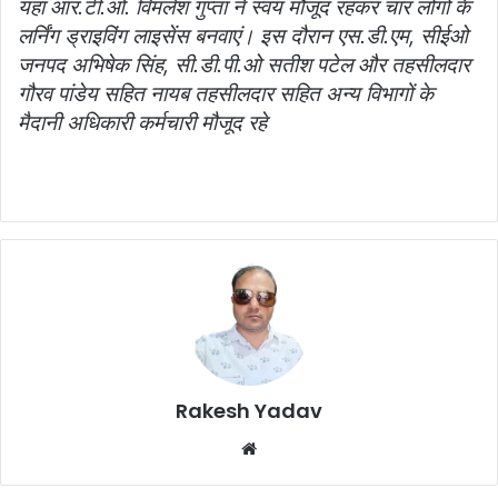
यहां आर.टी.ओ. विमलेश गुप्ता ने स्वयं मौजूद रहकर चार लोगों के
लर्निंग ड्राइविंग लाइसेंस बनवाएं। इस दौरान एस.डी.एम, सीईओ
जनपद अभिषेक सिंह, सी.डी.पी.ओ सतीश पटेल और तहसीलदार
गौरव पांडेय सहित नायब तहसीलदार सहित अन्य विभागों के
मैदानी अधिकारी कर्मचारी मौजूद रहे
Rakesh Yadav
W
e