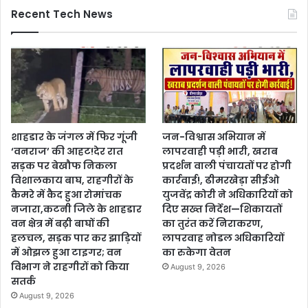
Recent Tech News
शाहडार के जंगल में फिर गूंजी
जन-विश्वास अभियान में
‘वनराज’ की आहट!देर रात
लापरवाही पड़ी भारी, खराब
सड़क पर बेखौफ निकला
प्रदर्शन वाली पंचायतों पर होगी
विशालकाय बाघ, राहगीरों के
कार्रवाई!, ढीमरखेड़ा सीईओ
कैमरे में कैद हुआ रोमांचक
युजवेंद्र कोरी ने अधिकारियों को
नजारा,कटनी जिले के शाहडार
दिए सख्त निर्देश—शिकायतों
वन क्षेत्र में बढ़ी बाघों की
का तुरंत करें निराकरण,
हलचल, सड़क पार कर झाड़ियों
लापरवाह नोडल अधिकारियों
में ओझल हुआ टाइगर; वन
का रुकेगा वेतन
विभाग ने राहगीरों को किया
August 9, 2026
सतर्क
August 9, 2026