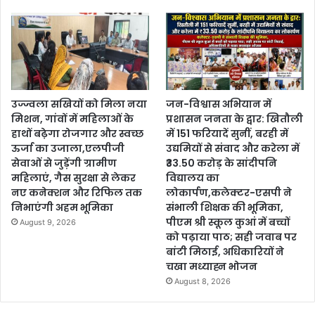
उज्ज्वला सखियों को मिला नया
जन-विश्वास अभियान में
मिशन, गांवों में महिलाओं के
प्रशासन जनता के द्वार: खितौली
हाथों बढ़ेगा रोजगार और स्वच्छ
में 151 फरियादें सुनीं, बरही में
ऊर्जा का उजाला,एलपीजी
उद्यमियों से संवाद और करेला में
सेवाओं से जुड़ेंगी ग्रामीण
₹33.50 करोड़ के सांदीपनि
महिलाएं, गैस सुरक्षा से लेकर
विद्यालय का
नए कनेक्शन और रिफिल तक
लोकार्पण,कलेक्टर-एसपी ने
निभाएंगी अहम भूमिका
संभाली शिक्षक की भूमिका,
पीएम श्री स्कूल कुआं में बच्चों
August 9, 2026
को पढ़ाया पाठ; सही जवाब पर
बांटी मिठाई, अधिकारियों ने
चखा मध्याह्न भोजन
August 8, 2026