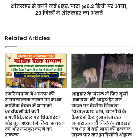
शीतलहर से कांपे कई शहर, पारा @6.2 डिग्री पर आया,
23 जिलों में शीतलहर का अलर्ट
Related Articles
उमरियापान में भाजपा की
शाहडार के जंगल में फिर गूंजी
संगठनात्मक ताकत पर मंथन,
‘वनराज’ की आहट!देर रात
मासिक बैठक में आगामी
सड़क पर बेखौफ निकला
कार्यक्रमों की बनी
विशालकाय बाघ, राहगीरों के
रणनीति,मंडल पदाधिकारियों
कैमरे में कैद हुआ रोमांचक
और बूथ अध्यक्षों ने लिया संगठन
नजारा,कटनी जिले के शाहडार
को और मजबूत करने का
वन क्षेत्र में बढ़ी बाघों की हलचल,
संकल्प
सड़क पार कर झाड़ियों में ओझल