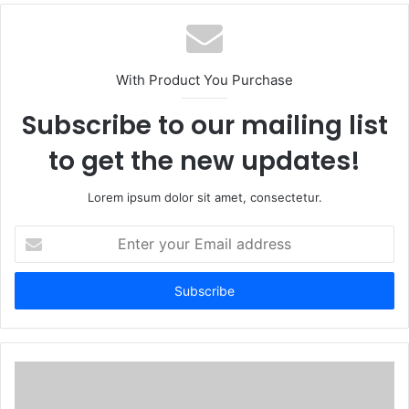
b
s
i
t
With Product You Purchase
e
Subscribe to our mailing list
to get the new updates!
Lorem ipsum dolor sit amet, consectetur.
E
n
t
e
r
y
o
u
r
E