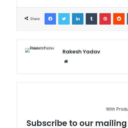
Facebook
Twitter
LinkedIn
Tumblr
Pinterest
Reddit
Share
Rakesh Yadav
W
e
b
s
i
t
e
With Prod
Subscribe to our mailing 