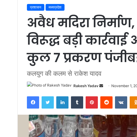
प्रशासन
मध्यप्रदेश
अवैध मदिरा निर्माण,
विरूद्ध बड़ी कार्र
कुल 7 प्रकरण पंजीबद
कलयुग की कलम से राकेश यादव
Rakesh Yadav
S
November 1, 2
e
Facebook
Twitter
LinkedIn
Tumblr
Pinterest
Reddit
VKontakte
n
d
a
n
e