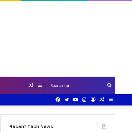
Random
Sidebar
Search
Facebook
Twitter
YouTube
Instagram
Log
Random
Sidebar
Article
for
In
Article
Recent Tech News