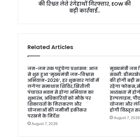
की रिश्वत लेते रंगेहाथों गिरफ्तार, EOW की
s
बड़ी कार्रवाई..
s
Related Articles
जन-जन तक पहुंचेगा प्रशासन: आज
मुख्यमंत्री जन
से शुरू हुआ ‘मुख्यमंत्री जन-विश्वास
सख्ती: ढीमरखे
अभियान-2026’, हर शुक्रवार गांवों में
की होगी बड़ी स
लगेगा समाधान शिविर,खितौली
रहेगा फोकस,सी
पंचायत भवन से होगा अभियान का
अध्यक्षता में 
शुभारंभ, अधिकारियों को मौके पर
हेल्पलाइन, प
शिकायतों के निराकरण और
योजना और लंबि
योजनाओं की जमीनी हकीकत
होगी विस्तृत सम
परखने के निर्देश
August 7, 2026
August 7, 2026