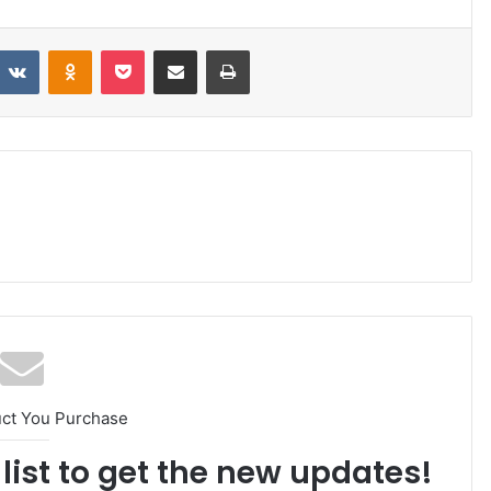
VKontakte
Odnoklassniki
Pocket
Share via Email
Print
uct You Purchase
list to get the new updates!