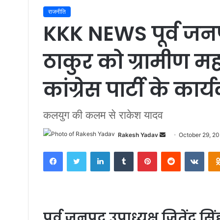
राजनीति
KKK NEWS पूर्व जनपद 
ठाकुर को ग्रामीण मह
कांग्रेस पार्टी के कार्य
कलयुग की कलम से राकेश यादव
Rakesh Yadav
S
October 29, 2
e
Facebook
Twitter
LinkedIn
Tumblr
Pinterest
Reddit
VKontakte
n
d
a
n
e
पूर्व जनपद उपाध्यक्ष जितेंद्र सि
m