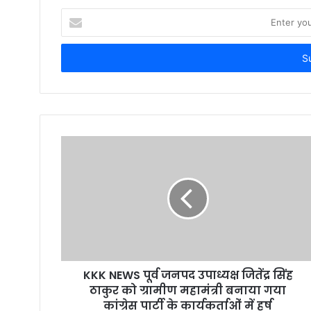
E
n
t
e
r
y
o
u
r
E
m
a
i
l
a
d
d
r
KKK NEWS पूर्व जनपद उपाध्यक्ष जितेंद्र सिंह
e
ठाकुर को ग्रामीण महामंत्री बनाया गया
s
कांग्रेस पार्टी के कार्यकर्ताओं में हर्ष
s