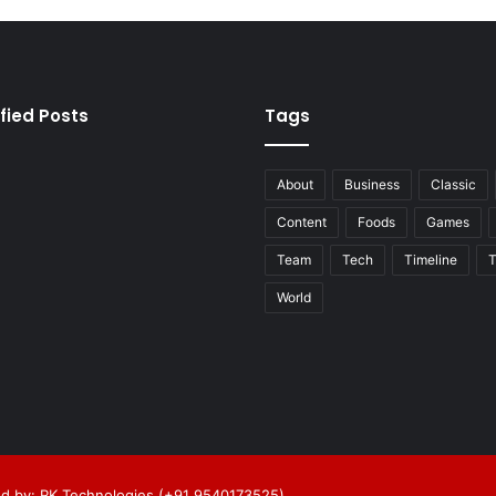
fied Posts
Tags
About
Business
Classic
Content
Foods
Games
Team
Tech
Timeline
T
World
d by: RK Technologies (+91 9540173525)