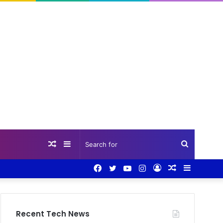
Random
Sidebar
Search
Facebook
Twitter
YouTube
Instagram
Log
Random
Sidebar
Article
for
In
Article
Recent Tech News