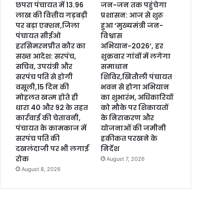
छपरा पंचायत में 13.96
जन-जन तक पहुंचेगा
लाख की वित्तीय गड़बड़ी
प्रशासन: आज से शुरू
पर बड़ा एक्शन,जिला
हुआ ‘मुख्यमंत्री जन-
पंचायत सीईओ
विश्वास
हरसिमरनप्रीत कौर का
अभियान-2026’, हर
सख्त आदेश: सरपंच,
शुक्रवार गांवों में लगेगा
सचिव, उपयंत्री और
समाधान
सरपंच पति से होगी
शिविर,खितौली पंचायत
वसूली,15 दिन की
भवन से होगा अभियान
मोहलत खत्म होते ही
का शुभारंभ, अधिकारियों
धारा 40 और 92 के तहत
को मौके पर शिकायतों
कार्रवाई की चेतावनी,
के निराकरण और
पंचायत के कामकाज में
योजनाओं की जमीनी
सरपंच पति की
हकीकत परखने के
दखलंदाजी पर भी लगाई
निर्देश
रोक
August 7, 2026
August 8, 2026