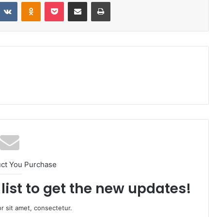
VKontakte
Odnoklassniki
Pocket
Share via Email
Print
uct You Purchase
list to get the new updates!
r sit amet, consectetur.