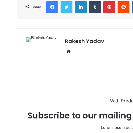
Facebook
Twitter
LinkedIn
Tumblr
Pinterest
Reddit
Share
Rakesh Yadav
W
e
b
s
i
t
e
With Prod
Subscribe to our mailing 
Lorem ipsum dolo