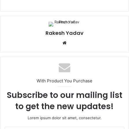
Rakesh Yadav
W
e
b
s
i
t
With Product You Purchase
e
Subscribe to our mailing list
to get the new updates!
Lorem ipsum dolor sit amet, consectetur.