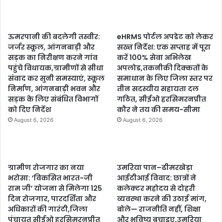
ऊमरपानी की बदलेगी तस्वीर:
eHRMS पोर्टल अपडेट को लेकर
जर्जर स्कूल, आंगनबाड़ी और
सख्त निर्देश: एक सप्ताह में पूरा
सड़क का निरीक्षण करने गांव
करें 100% सेवा अभिलेख
पहुंचे विधायक,ग्रामीणों से सीधा
अपलोड,तकनीकी दिक्कतों के
संवाद कर सुनी समस्याएं, स्कूल
समाधान के लिए जिला स्तर पर
निर्माण, आंगनबाड़ी भवन और
तीन सदस्यीय सहायता दल
सड़क के लिए संबंधित विभागों
गठित, सीईओ हरसिमरनप्रीत
को दिए निर्देश
कौर ने तय की समय-सीमा
August 6, 2026
August 6, 2026
ग्रामीण रोजगार का नया
उमरिया पान–ढीमरखेड़ा
भरोसा: ‘विकसित भारत-जी
आईटीआई विवाद: छात्रों ने
राम जी’ योजना से मिलेगा 125
कलेक्टर महोदय से दोहरी
दिन रोजगार, पारदर्शिता और
व्यवस्था करने की उठाई मांग,
अधिकारों की गारंटी,जिला
बोले— राजनीति नहीं, शिक्षा
पंचायत सीईओ हरसिमरनप्रीत
और भविष्य बचाइए,उमरिया