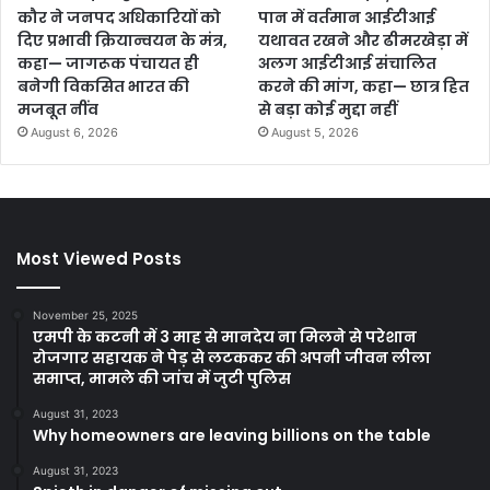
कौर ने जनपद अधिकारियों को
पान में वर्तमान आईटीआई
दिए प्रभावी क्रियान्वयन के मंत्र,
यथावत रखने और ढीमरखेड़ा में
कहा— जागरूक पंचायत ही
अलग आईटीआई संचालित
बनेगी विकसित भारत की
करने की मांग, कहा— छात्र हित
मजबूत नींव
से बड़ा कोई मुद्दा नहीं
August 6, 2026
August 5, 2026
Most Viewed Posts
November 25, 2025
एमपी के कटनी में 3 माह से मानदेय ना मिलने से परेशान
रोजगार सहायक ने पेड़ से लटककर की अपनी जीवन लीला
समाप्त, मामले की जांच में जुटी पुलिस
August 31, 2023
Why homeowners are leaving billions on the table
August 31, 2023