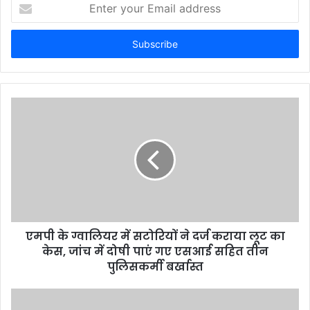
E
n
t
e
r
y
o
u
r
E
m
a
i
l
a
d
d
एमपी के ग्वालियर में सटोरियों ने दर्ज कराया लूट का
r
केस, जांच में दोषी पाएं गए एसआई सहित तीन
e
पुलिसकर्मी बर्खास्त
s
s