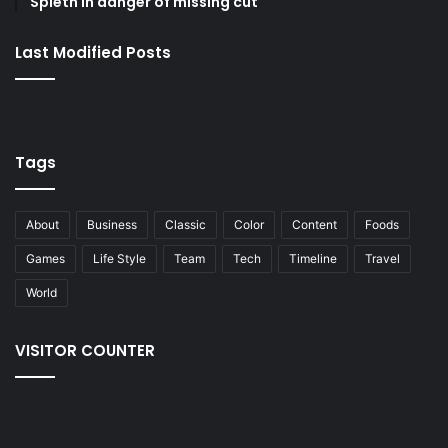
Spieth in danger of missing cut
Last Modified Posts
Tags
About
Business
Classic
Color
Content
Foods
Games
Life Style
Team
Tech
Timeline
Travel
World
VISITOR COUNTER