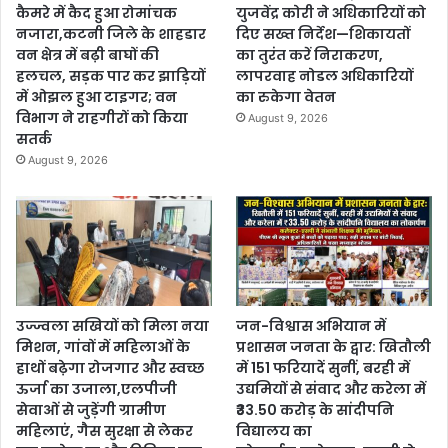
कैमरे में कैद हुआ रोमांचक
युजवेंद्र कोरी ने अधिकारियों को
नजारा,कटनी जिले के शाहडार
दिए सख्त निर्देश—शिकायतों
वन क्षेत्र में बढ़ी बाघों की
का तुरंत करें निराकरण,
हलचल, सड़क पार कर झाड़ियों
लापरवाह नोडल अधिकारियों
में ओझल हुआ टाइगर; वन
का रुकेगा वेतन
विभाग ने राहगीरों को किया
August 9, 2026
सतर्क
August 9, 2026
उज्ज्वला सखियों को मिला नया
जन-विश्वास अभियान में
मिशन, गांवों में महिलाओं के
प्रशासन जनता के द्वार: खितौली
हाथों बढ़ेगा रोजगार और स्वच्छ
में 151 फरियादें सुनीं, बरही में
ऊर्जा का उजाला,एलपीजी
उद्यमियों से संवाद और करेला में
सेवाओं से जुड़ेंगी ग्रामीण
₹33.50 करोड़ के सांदीपनि
महिलाएं, गैस सुरक्षा से लेकर
विद्यालय का