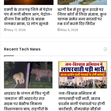
एमपी के राजगढ़ जिले में पेट्रोल
बरगी डैम में हुए क्रूज हादसे पर
पंप में लगी भीषण आग, पेट्रोल-
जिला कोर्ट ने लिया संज्ञान, क्रूज
डीजल टैंक सहित 15 बाइक
चालक समेत अन्य सदस्यों पर
जलकर खाक, 13 लोग झुलसे
FIR दर्ज करने दिए निर्देश
May 11, 2026
May 6, 2026
Recent Tech News
शाहडार के जंगल में फिर गूंजी
जन-विश्वास अभियान में
‘वनराज’ की आहट!देर रात
लापरवाही पड़ी भारी, खराब
सड़क पर बेखौफ निकला
प्रदर्शन वाली पंचायतों पर होगी
विशालकाय बाघ, राहगीरों के
कार्रवाई!, ढीमरखेड़ा सीईओ