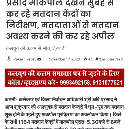
प्रसाद माकपोल देखने सुबह से
कर रहे मतदान केंद्रों का
निरीक्षण, मतदाताओं से मतदान
अवश्य करने की कर रहे अपील
कलयुग की कलम से सोनू त्रिपाठी
Rakesh Yadav
S
November 17, 2023
47
2 minutes read
e
n
d
a
n
कटनी- कलेक्टर एवं जिला निर्वाचन अधिकारी श्री अवि प्रसाद ने
e
आज शुक्रवार की अलसुबह से मतदान केन्द्रों में घूम -घूम कर मत
दान
m
शुरू होने के पहले हुए माकपोल प्रक्रिया का अवलोकन किया। जिले
a
के सभी 1164 मतदान केंद्रों में माकपोल प्रातः 5.30बजे से 6बजे
i
l