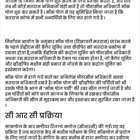
अधिक 15 मिनट मॉक पोल शुरू करने के लिये प्रतीक्षा करता है, और यदि
तब भी कोई मतदान अभिकर्त्ता नहीं आते हैं तो पीठासीन अधिकारी मॉक
पोल शुरू कर सकते हैं । मॉक पोल में यह सुनिश्चित किया जाता है कि
मतदान कोष्ठ में सभी अभ्यर्थियों के लिए मत डाले गये हैं ।
निर्वाचन आयोग के अनुसार मॉक पोल (दिखावटी मतदान) प्रारंभ करने
के पहले ईव्हीएम की बैलेट यूनिट तथा वीवीपेट को मतदान प्रकोष्ठ में
रखना होता है,जबकि ईव्हीएम की कंट्रोल यूनिट को पीठासीन अधिकारी
अथवा उस मतदान अधिकारी के टेबल पर रखना होता है, जो बैलेट यूनिट
और व्हीव्हीपेट मशीन सही प्रकार से जोड़ने के बाद कंट्रोल यूनिट का
इस्तेमाल करेगा।
मॉक पोल में डाले गये मतों का अभिलेख पीठासीन अधिकारी अथवा
मतदान अधिकारी रखते हैं। मॉक पोल की व्हीव्हीपेट की पर्चियों को भी
इनके पीछे के भाग में “मॉक पोल पर्ची” की रबर सील लगाई जाती है और
इन पर्चियों को मोटे काले कागज के लिफाफे में रखकर पीठासीन
अधिकारी की सील से मुहरबन्द कर और हस्ताक्षर कर सुरक्षित रखा जाता है
।
सी आर सी प्रक्रिया
माकपोल के बाद क्लीयर रिजल्ट क्लोज (सीआरसी) की गई। यह वह
प्रक्रिया है जब मतदान केंद्र में मशीन परीक्षण के लिए मॉकपोल में प्रयोग
के लिए लाई जाती है। वोटिंग के बाद मशीन में डाटा क्लीयर कर इवीएम