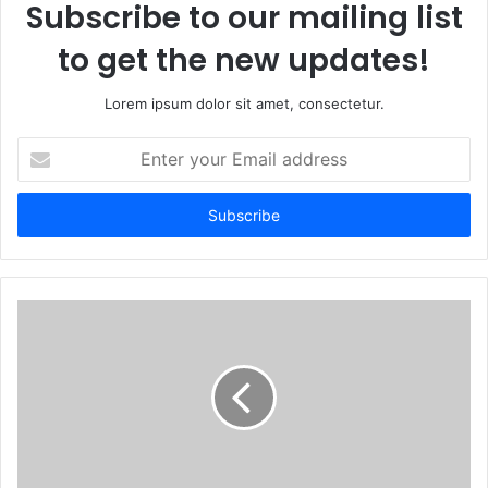
Subscribe to our mailing list
to get the new updates!
Lorem ipsum dolor sit amet, consectetur.
E
n
t
e
r
y
o
u
r
E
m
a
i
l
a