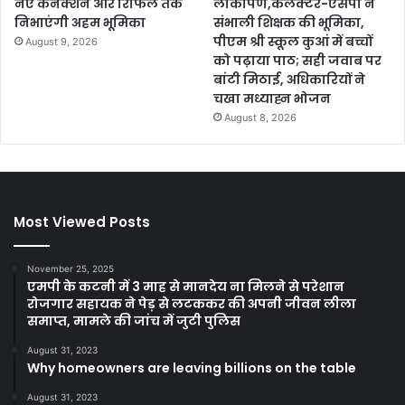
नए कनेक्शन और रिफिल तक
लोकार्पण,कलेक्टर-एसपी ने
निभाएंगी अहम भूमिका
संभाली शिक्षक की भूमिका,
पीएम श्री स्कूल कुआं में बच्चों
August 9, 2026
को पढ़ाया पाठ; सही जवाब पर
बांटी मिठाई, अधिकारियों ने
चखा मध्याह्न भोजन
August 8, 2026
Most Viewed Posts
November 25, 2025
एमपी के कटनी में 3 माह से मानदेय ना मिलने से परेशान
रोजगार सहायक ने पेड़ से लटककर की अपनी जीवन लीला
समाप्त, मामले की जांच में जुटी पुलिस
August 31, 2023
Why homeowners are leaving billions on the table
August 31, 2023