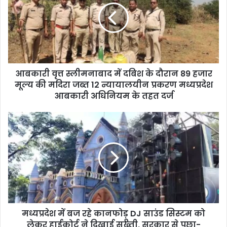
m
a
i
l
a
d
d
आबकारी वृत्त स्लीमनाबाद में दबिश के दौरान 89 हजार
r
मूल्य की मदिरा जब्त 12 न्यायालयीन प्रकरण मध्यप्रदेश
e
आबकारी अधिनियम के तहत दर्ज
s
s
मध्यप्रदेश में बज रहे कानफोड़ू DJ साउंड सिस्टम को
लेकर हाईकोर्ट ने दिखाई सख्ती, सरकार से पूछा-