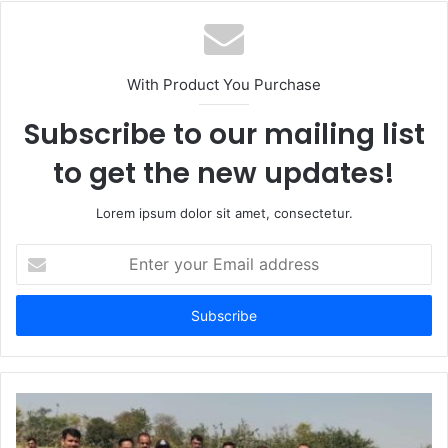
b
s
i
t
With Product You Purchase
e
Subscribe to our mailing list
to get the new updates!
Lorem ipsum dolor sit amet, consectetur.
E
n
t
e
r
y
o
u
r
E