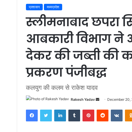
प्रशासन
मध्यप्रदेश
स्लीमनाबाद छपरा सिहु
आबकारी विभाग ने अ
देकर की जब्ती की क
प्रकरण पंजीबद्ध
कलयुग की कलम से राकेश यादव
Rakesh Yadav
S
December 20,
e
Facebook
Twitter
LinkedIn
Tumblr
Pinterest
Reddit
VKontakte
n
d
a