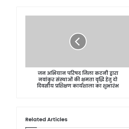
o
u
r
E
m
a
i
l
a
d
d
r
जन अभियान परिषद जिला कटनी द्वारा
e
नवांकुर संस्थाओं की क्षमता वृद्धि हेतु दो
s
दिवसीय प्रशिक्षण कार्यशाला का शुभारंभ
s
Related Articles