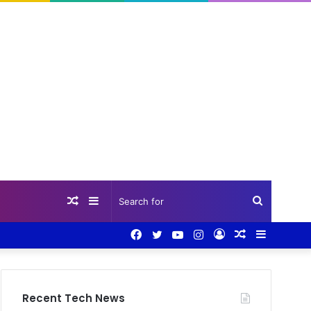
Random
Sidebar
Search
Facebook
Twitter
YouTube
Instagram
Log
Random
Sidebar
Article
for
In
Article
Recent Tech News