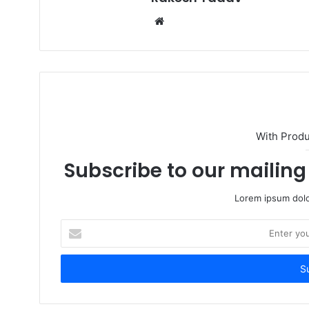
W
e
b
s
i
t
e
With Prod
Subscribe to our mailing 
Lorem ipsum dolo
E
n
t
e
r
y