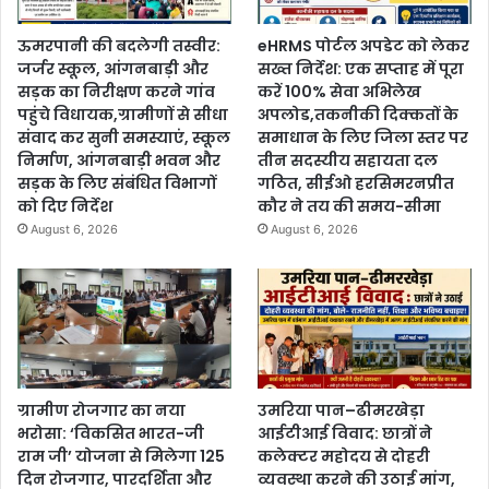
ऊमरपानी की बदलेगी तस्वीर:
eHRMS पोर्टल अपडेट को लेकर
जर्जर स्कूल, आंगनबाड़ी और
सख्त निर्देश: एक सप्ताह में पूरा
सड़क का निरीक्षण करने गांव
करें 100% सेवा अभिलेख
पहुंचे विधायक,ग्रामीणों से सीधा
अपलोड,तकनीकी दिक्कतों के
संवाद कर सुनी समस्याएं, स्कूल
समाधान के लिए जिला स्तर पर
निर्माण, आंगनबाड़ी भवन और
तीन सदस्यीय सहायता दल
सड़क के लिए संबंधित विभागों
गठित, सीईओ हरसिमरनप्रीत
को दिए निर्देश
कौर ने तय की समय-सीमा
August 6, 2026
August 6, 2026
ग्रामीण रोजगार का नया
उमरिया पान–ढीमरखेड़ा
भरोसा: ‘विकसित भारत-जी
आईटीआई विवाद: छात्रों ने
राम जी’ योजना से मिलेगा 125
कलेक्टर महोदय से दोहरी
दिन रोजगार, पारदर्शिता और
व्यवस्था करने की उठाई मांग,