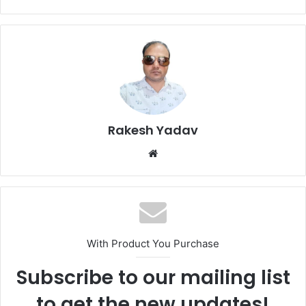
Rakesh Yadav
W
e
b
s
i
t
With Product You Purchase
e
Subscribe to our mailing list
to get the new updates!