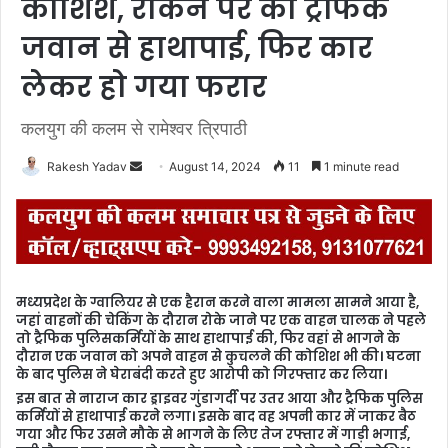
कोशिश, रोकने पर की ट्रैफिक
जवान से हाथापाई, फिर कार
लेकर हो गया फरार
कलयुग की कलम से रामेश्वर त्रिपाठी
Rakesh Yadav
S
August 14, 2024
11
1 minute read
e
n
d
a
n
मध्यप्रदेश के ग्वालियर से एक हैरान करने वाला मामला सामने आया है,
e
जहां वाहनों की चेकिंग के दौरान रोके जाने पर एक वाहन चालक ने पहले
m
तो ट्रैफिक पुलिसकर्मियों के साथ हाथापाई की, फिर वहां से भागने के
दौरान एक जवान को अपने वाहन से कुचलने की कोशिश भी की। घटना
a
के बाद पुलिस ने घेराबंदी करते हुए आरोपी को गिरफ्तार कर लिया।
i
इस बात से नाराज कार ड्राइवर गुंडागर्दी पर उतर आया और ट्रैफिक पुलिस
l
कर्मियों से हाथापाई करने लगा। इसके बाद वह अपनी कार में जाकर बैठ
गया और फिर उसने मौके से भागने के लिए तेज रफ्तार में गाड़ी भगाई,