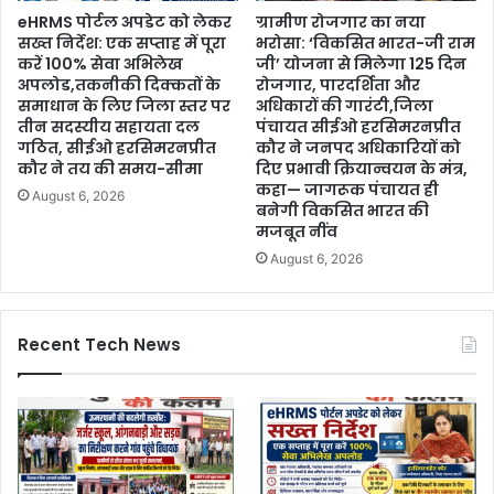
eHRMS पोर्टल अपडेट को लेकर
ग्रामीण रोजगार का नया
सख्त निर्देश: एक सप्ताह में पूरा
भरोसा: ‘विकसित भारत-जी राम
करें 100% सेवा अभिलेख
जी’ योजना से मिलेगा 125 दिन
अपलोड,तकनीकी दिक्कतों के
रोजगार, पारदर्शिता और
समाधान के लिए जिला स्तर पर
अधिकारों की गारंटी,जिला
तीन सदस्यीय सहायता दल
पंचायत सीईओ हरसिमरनप्रीत
गठित, सीईओ हरसिमरनप्रीत
कौर ने जनपद अधिकारियों को
कौर ने तय की समय-सीमा
दिए प्रभावी क्रियान्वयन के मंत्र,
कहा— जागरूक पंचायत ही
August 6, 2026
बनेगी विकसित भारत की
मजबूत नींव
August 6, 2026
Recent Tech News