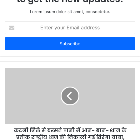
Lorem ipsum dolor sit amet, consectetur.
E
n
t
e
r
y
o
u
r
E
m
a
i
l
a
d
d
कटनी जिले में बरसते पानी में आन- बान- शान के
r
प्रतीक राष्ट्रीय ध्वज की निकाली गई तिरंगा यात्रा,