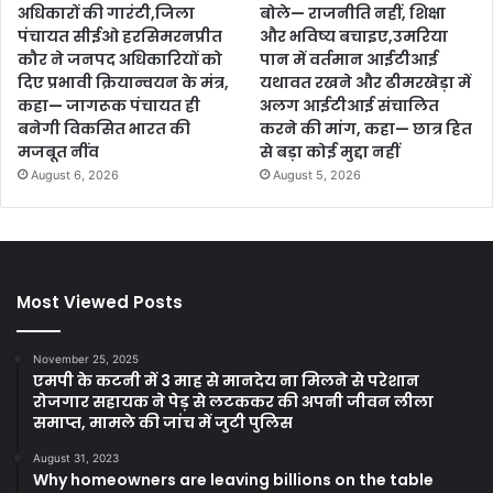
अधिकारों की गारंटी,जिला
बोले— राजनीति नहीं, शिक्षा
पंचायत सीईओ हरसिमरनप्रीत
और भविष्य बचाइए,उमरिया
कौर ने जनपद अधिकारियों को
पान में वर्तमान आईटीआई
दिए प्रभावी क्रियान्वयन के मंत्र,
यथावत रखने और ढीमरखेड़ा में
कहा— जागरूक पंचायत ही
अलग आईटीआई संचालित
बनेगी विकसित भारत की
करने की मांग, कहा— छात्र हित
मजबूत नींव
से बड़ा कोई मुद्दा नहीं
August 6, 2026
August 5, 2026
Most Viewed Posts
November 25, 2025
एमपी के कटनी में 3 माह से मानदेय ना मिलने से परेशान
रोजगार सहायक ने पेड़ से लटककर की अपनी जीवन लीला
समाप्त, मामले की जांच में जुटी पुलिस
August 31, 2023
Why homeowners are leaving billions on the table