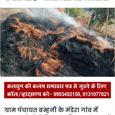
e
n
d
a
n
e
m
a
i
l
ग्राम पंचायत बम्हनी के मंडेरा गांव में