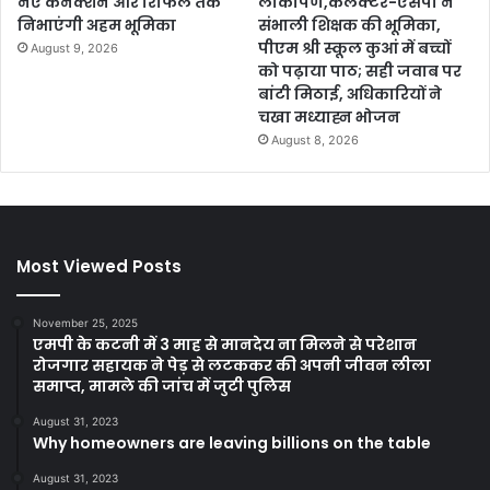
नए कनेक्शन और रिफिल तक
लोकार्पण,कलेक्टर-एसपी ने
निभाएंगी अहम भूमिका
संभाली शिक्षक की भूमिका,
पीएम श्री स्कूल कुआं में बच्चों
August 9, 2026
को पढ़ाया पाठ; सही जवाब पर
बांटी मिठाई, अधिकारियों ने
चखा मध्याह्न भोजन
August 8, 2026
Most Viewed Posts
November 25, 2025
एमपी के कटनी में 3 माह से मानदेय ना मिलने से परेशान
रोजगार सहायक ने पेड़ से लटककर की अपनी जीवन लीला
समाप्त, मामले की जांच में जुटी पुलिस
August 31, 2023
Why homeowners are leaving billions on the table
August 31, 2023