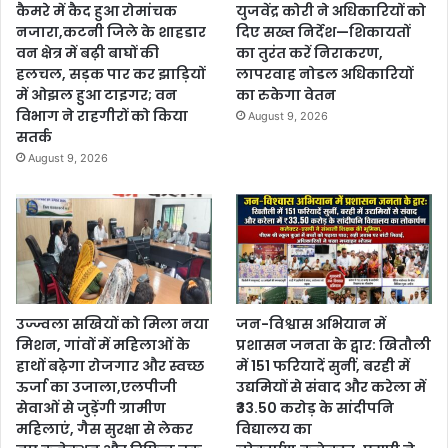
कैमरे में कैद हुआ रोमांचक
युजवेंद्र कोरी ने अधिकारियों को
नजारा,कटनी जिले के शाहडार
दिए सख्त निर्देश—शिकायतों
वन क्षेत्र में बढ़ी बाघों की
का तुरंत करें निराकरण,
हलचल, सड़क पार कर झाड़ियों
लापरवाह नोडल अधिकारियों
में ओझल हुआ टाइगर; वन
का रुकेगा वेतन
विभाग ने राहगीरों को किया
August 9, 2026
सतर्क
August 9, 2026
उज्ज्वला सखियों को मिला नया
जन-विश्वास अभियान में
मिशन, गांवों में महिलाओं के
प्रशासन जनता के द्वार: खितौली
हाथों बढ़ेगा रोजगार और स्वच्छ
में 151 फरियादें सुनीं, बरही में
ऊर्जा का उजाला,एलपीजी
उद्यमियों से संवाद और करेला में
सेवाओं से जुड़ेंगी ग्रामीण
₹33.50 करोड़ के सांदीपनि
महिलाएं, गैस सुरक्षा से लेकर
विद्यालय का