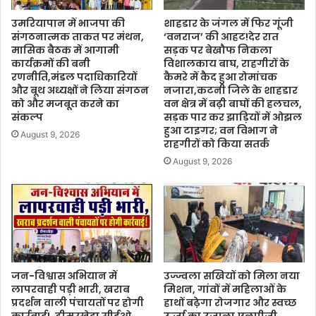
उमरियापान में भाजपा की
शाहडार के जंगल में फिर गूंजी
संगठनात्मक ताकत पर मंथन,
‘वनराज’ की आहट!देर रात
मासिक बैठक में आगामी
सड़क पर बेखौफ निकला
कार्यक्रमों की बनी
विशालकाय बाघ, राहगीरों के
रणनीति,मंडल पदाधिकारियों
कैमरे में कैद हुआ रोमांचक
और बूथ अध्यक्षों ने लिया संगठन
नजारा,कटनी जिले के शाहडार
को और मजबूत करने का
वन क्षेत्र में बढ़ी बाघों की हलचल,
संकल्प
सड़क पार कर झाड़ियों में ओझल
हुआ टाइगर; वन विभाग ने
August 9, 2026
राहगीरों को किया सतर्क
August 9, 2026
जन-विश्वास अभियान में
उज्ज्वला सखियों को मिला नया
लापरवाही पड़ी भारी, खराब
मिशन, गांवों में महिलाओं के
प्रदर्शन वाली पंचायतों पर होगी
हाथों बढ़ेगा रोजगार और स्वच्छ
कार्रवाई!, ढीमरखेड़ा सीईओ
ऊर्जा का उजाला,एलपीजी