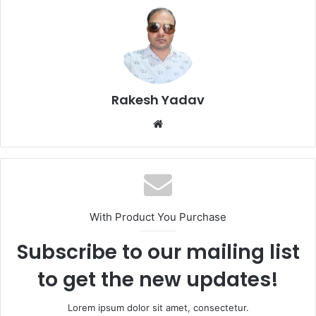
Rakesh Yadav
W
e
b
s
i
t
With Product You Purchase
e
Subscribe to our mailing list
to get the new updates!
Lorem ipsum dolor sit amet, consectetur.