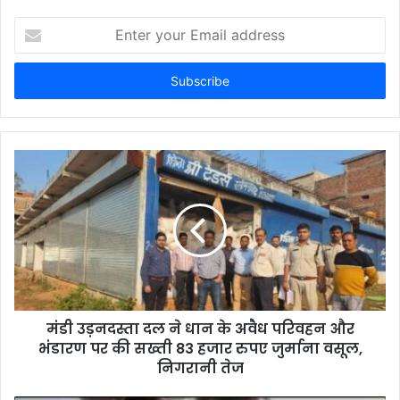
E
n
t
e
r
y
o
u
r
E
m
a
i
l
a
d
d
मंडी उड़नदस्ता दल ने धान के अवैध परिवहन और
r
भंडारण पर की सख्ती 83 हजार रुपए जुर्माना वसूल,
e
निगरानी तेज
s