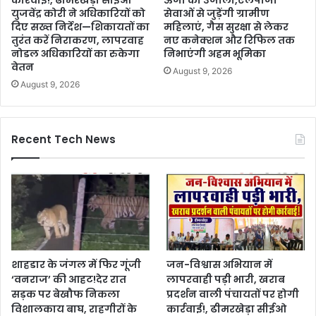
युजवेंद्र कोरी ने अधिकारियों को
सेवाओं से जुड़ेंगी ग्रामीण
दिए सख्त निर्देश—शिकायतों का
महिलाएं, गैस सुरक्षा से लेकर
तुरंत करें निराकरण, लापरवाह
नए कनेक्शन और रिफिल तक
नोडल अधिकारियों का रुकेगा
निभाएंगी अहम भूमिका
वेतन
August 9, 2026
August 9, 2026
Recent Tech News
शाहडार के जंगल में फिर गूंजी
जन-विश्वास अभियान में
‘वनराज’ की आहट!देर रात
लापरवाही पड़ी भारी, खराब
सड़क पर बेखौफ निकला
प्रदर्शन वाली पंचायतों पर होगी
विशालकाय बाघ, राहगीरों के
कार्रवाई!, ढीमरखेड़ा सीईओ