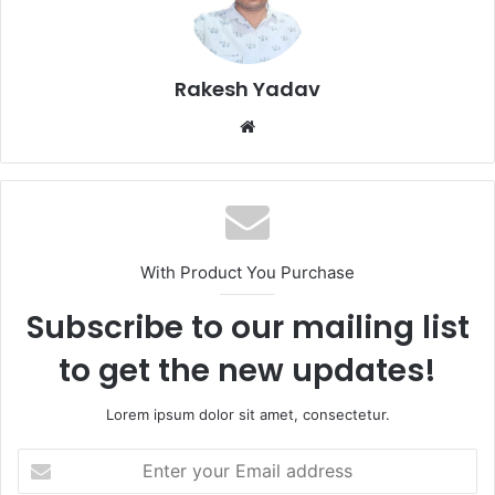
Rakesh Yadav
W
e
b
s
i
t
With Product You Purchase
e
Subscribe to our mailing list
to get the new updates!
Lorem ipsum dolor sit amet, consectetur.
E
n