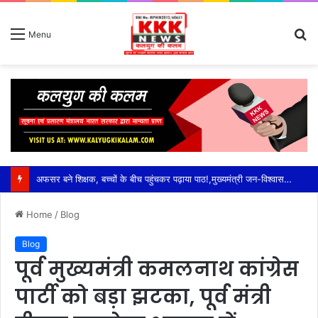
S
Menu
fo
अफसर बने शिक्षक, बच्चों के बीच पहुंचकर पढ़ाया पाठ!,मुख्यमंत्री जन-विश्वास अभियान में स्कूलों का औचक जायजा—एडीशनल सीईओ अनुराग मोदी ने विद्यार्थियों से किया सीधा संवाद,पढ़ाई के साथ योग, व्यायाम और खेलकूद पर दिया जोर; मध्यान्ह भोजन चखकर परखी गुणवत्ता
Home
/
Blog
Blog
पूर्व मुख्यमंत्री कमलनाथ कांग्रेस
पार्टी को बड़ा झटका, पूर्व मंत्री