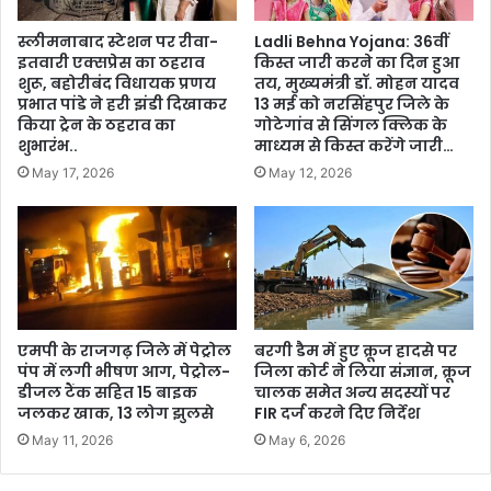
स्लीमनाबाद स्टेशन पर रीवा-
Ladli Behna Yojana: 36वीं
इतवारी एक्सप्रेस का ठहराव
किस्त जारी करने का दिन हुआ
शुरू, बहोरीबंद विधायक प्रणय
तय, मुख्यमंत्री डॉ. मोहन यादव
प्रभात पांडे ने हरी झंडी दिखाकर
13 मई को नरसिंहपुर जिले के
किया ट्रेन के ठहराव का
गोटेगांव से सिंगल क्लिक के
शुभारंभ..
माध्यम से किस्त करेंगे जारी…
May 17, 2026
May 12, 2026
एमपी के राजगढ़ जिले में पेट्रोल
बरगी डैम में हुए क्रूज हादसे पर
पंप में लगी भीषण आग, पेट्रोल-
जिला कोर्ट ने लिया संज्ञान, क्रूज
डीजल टैंक सहित 15 बाइक
चालक समेत अन्य सदस्यों पर
जलकर खाक, 13 लोग झुलसे
FIR दर्ज करने दिए निर्देश
May 11, 2026
May 6, 2026