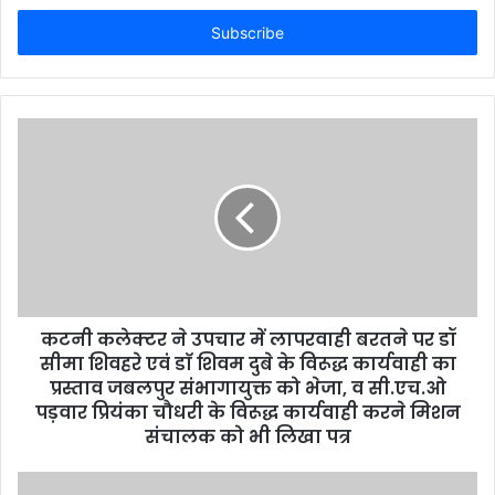
t
e
r
y
o
u
r
E
m
a
i
l
a
d
d
कटनी कलेक्टर ने उपचार में लापरवाही बरतने पर डॉ
r
सीमा शिवहरे एवं डाॅ शिवम दुबे के विरूद्ध कार्यवाही का
e
प्रस्ताव जबलपुर संभागायुक्त को भेजा, व सी.एच.ओ
s
पड़वार प्रियंका चौधरी के विरूद्ध कार्यवाही करने मिशन
s
संचालक को भी लिखा पत्र