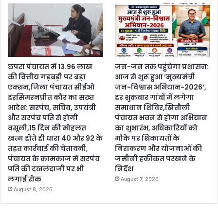
छपरा पंचायत में 13.96 लाख
जन-जन तक पहुंचेगा प्रशासन:
की वित्तीय गड़बड़ी पर बड़ा
आज से शुरू हुआ ‘मुख्यमंत्री
एक्शन,जिला पंचायत सीईओ
जन-विश्वास अभियान-2026’,
हरसिमरनप्रीत कौर का सख्त
हर शुक्रवार गांवों में लगेगा
आदेश: सरपंच, सचिव, उपयंत्री
समाधान शिविर,खितौली
और सरपंच पति से होगी
पंचायत भवन से होगा अभियान
वसूली,15 दिन की मोहलत
का शुभारंभ, अधिकारियों को
खत्म होते ही धारा 40 और 92 के
मौके पर शिकायतों के
तहत कार्रवाई की चेतावनी,
निराकरण और योजनाओं की
पंचायत के कामकाज में सरपंच
जमीनी हकीकत परखने के
पति की दखलंदाजी पर भी
निर्देश
लगाई रोक
August 7, 2026
August 8, 2026