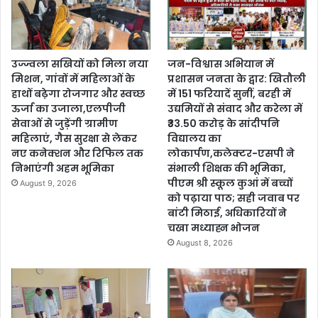
उज्ज्वला सखियों को मिला नया
जन-विश्वास अभियान में
मिशन, गांवों में महिलाओं के
प्रशासन जनता के द्वार: खितौली
हाथों बढ़ेगा रोजगार और स्वच्छ
में 151 फरियादें सुनीं, बरही में
ऊर्जा का उजाला,एलपीजी
उद्यमियों से संवाद और करेला में
सेवाओं से जुड़ेंगी ग्रामीण
₹33.50 करोड़ के सांदीपनि
महिलाएं, गैस सुरक्षा से लेकर
विद्यालय का
नए कनेक्शन और रिफिल तक
लोकार्पण,कलेक्टर-एसपी ने
निभाएंगी अहम भूमिका
संभाली शिक्षक की भूमिका,
पीएम श्री स्कूल कुआं में बच्चों
August 9, 2026
को पढ़ाया पाठ; सही जवाब पर
बांटी मिठाई, अधिकारियों ने
चखा मध्याह्न भोजन
August 8, 2026