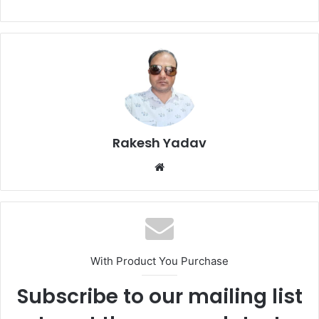
Rakesh Yadav
W
e
b
s
i
t
With Product You Purchase
e
Subscribe to our mailing list