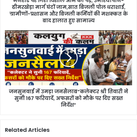
मेनरोड पर गिरा विशाल आम का पेड़, उमरियापान-
e
ढीमरखेड़ा मार्ग घंटों जाम,सात बिजली पोल धराशाई,
s
ग्रामीणों-प्रशासन और बिजली कर्मियों की मशक्कत के
s
बाद हालात हुए सामान्य
जनसुनवाई में उमड़ा जनसैलाब“कलेक्टर श्री तिवारी ने
सुनी 167 फरियादें, अफसरों को मौके पर दिए सख्त
निर्देश”
Related Articles