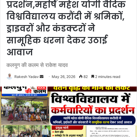
प्रदर्शन,महर्षि महेश योगी वैदिक
विश्वविद्यालय करौंदी में श्रमिकों,
ड्राइवरों और कंडक्टरों ने
सामूहिक धरना देकर उठाई
आवाज
कलयुग की कलम से राकेश यादव
Rakesh Yadav
S
May 26, 2026
82
2 minutes read
e
n
d
a
n
e
m
a