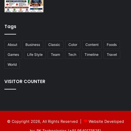
Tags
About
Business
Classic
Color
Content
Foods
Games
Life Style
Team
Tech
Timeline
Travel
World
VISITOR COUNTER
© Copyright 2026, All Rights Reserved |
Website Developed
by: RK Technologies (+91 9540173525)