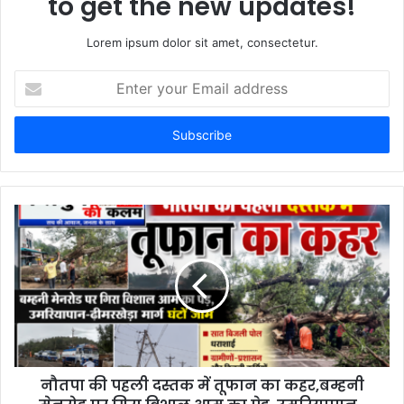
to get the new updates!
Lorem ipsum dolor sit amet, consectetur.
E
n
t
e
r
y
o
u
r
E
m
a
i
l
a
d
d
नौतपा की पहली दस्तक में तूफान का कहर,बम्हनी
r