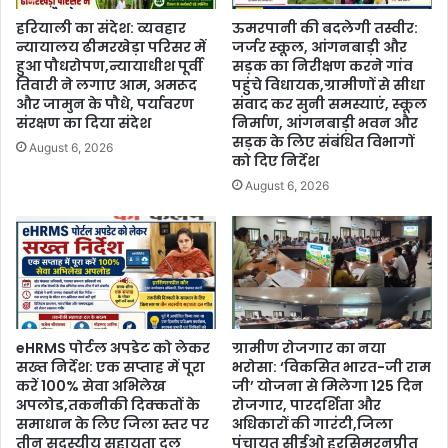
हरियाली का संदेश: व्यवहार
ऊमरपानी की बदलेगी तस्वीर:
न्यायालय ढीमरखेड़ा परिसर में
जर्जर स्कूल, आंगनबाड़ी और
हुआ पौधरोपण,न्यायाधीश पूर्वी
सड़क का निरीक्षण करने गांव
तिवारी ने लगाए आम, अमरूद
पहुंचे विधायक,ग्रामीणों से सीधा
और जामुन के पौधे, पर्यावरण
संवाद कर सुनी समस्याएं, स्कूल
संरक्षण का दिया संदेश
निर्माण, आंगनबाड़ी भवन और
सड़क के लिए संबंधित विभागों
August 6, 2026
को दिए निर्देश
August 6, 2026
eHRMS पोर्टल अपडेट को लेकर
ग्रामीण रोजगार का नया
सख्त निर्देश: एक सप्ताह में पूरा
भरोसा: ‘विकसित भारत-जी राम
करें 100% सेवा अभिलेख
जी’ योजना से मिलेगा 125 दिन
अपलोड,तकनीकी दिक्कतों के
रोजगार, पारदर्शिता और
समाधान के लिए जिला स्तर पर
अधिकारों की गारंटी,जिला
तीन सदस्यीय सहायता दल
पंचायत सीईओ हरसिमरनप्रीत