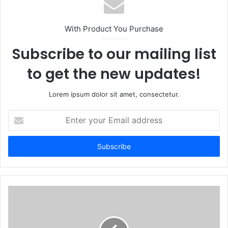
i
t
With Product You Purchase
e
Subscribe to our mailing list
to get the new updates!
Lorem ipsum dolor sit amet, consectetur.
E
n
t
e
r
y
o
u
r
E
m