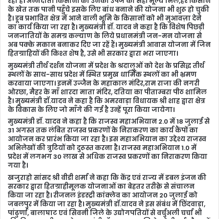
रहा है। अन्नदाता किसानों को उनकी उपज का सही मूल्य मिलें,हर किसान
के खेत तक पानी पहुँचे इसके लिए बांध बनाने की योजना भी शुरू हो चुकी
है। डूब प्रभावित क्षेत्र में आने वाली भूमि के किसानों को भी मुआवज़ा देने
का कार्य किया जा रहा है। मुख्यमंत्री डॉ. यादव ने कहा है कि विशेष पिछड़ी
जनजातियों के समग्र कल्याण के लिये प्रधानमंत्री जन-मन योजना से
अब पक्के मकान बनाकर दिए जा रहें हैं। मुख्यमंत्री आवास योजना में जिन
हितग्राहियों की किश्त शेष है, उसे भी सरकार द्वारा भरा जाएगा।
मुख्यमंत्री तीर्थ दर्शन योजना में प्रदेश के श्रदालुओं को देश के प्रसिद्ध तीर्थ
स्थलों के साथ-साथ प्रदेश में स्थित प्रमुख धार्मिक स्थलों का भी भ्रमण
करवाया जाएगा। इनमें उज्जैन के महाकाल मंदिर,राम राजा की नगरी
ओरछा, मैहर के माँ शारदा माता मंदिर, दतिया का पीताम्बरा पीठ शामिल
है। मुख्यमंत्री डॉ.यादव ने कहा है कि अमरवाड़ा विधायक श्री शाह द्वारा क्षेत्र
के विकास के लिए जो माँगे की गई है उन्हें पूरा किया जायेगा।
मुख्यमंत्री डॉ. यादव ने कहा है कि राजस्व महाअभियान 2.0 में 18 जुलाई से
31 अगस्त तक लंबित राजस्व प्रकरणों के निराकरण का कार्य कैंपों का
आयोजन कर प्रारंभ किया जा रहा है। इस महाअभियान का उद्देश्य राजस्व
अभिलेखों की त्रुटियों को दुरूस्त करना है। राजस्व महाअभियान 1.0 में
प्रदेश में लगभग 30 लाख से अधिक राजस्व प्रकरणों का निराकरण किया
गया है।
खजुराहो सांसद श्री वीडी शर्मा ने कहा कि केंद्र एवं राज्य में डबल इंजन की
सरकार द्वारा हितग्राहीमूलक योजनाओं का बेहतर तरीक़े से संचालन
किया जा रहा है। रीजनल इंडस्ट्री कांक्लेव का आयोजन 20 जुलाई को
जबलपुर में किया जा रहा है। मुख्यमंत्री डॉ.यादव ने इस संबंध में छिंदवाड़ा,
पांढुर्णा, बालाघाट एवं सिवनी जिले के उद्योगपतियों से वर्चुअली चर्चा भी