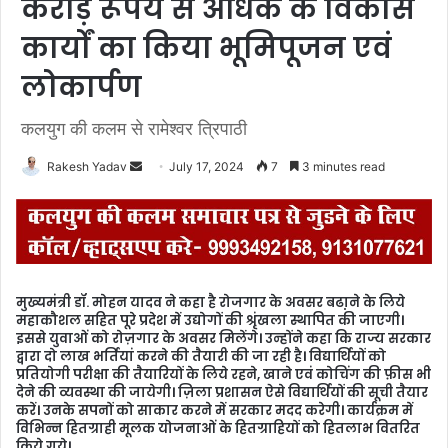
करोड़ रूपये से अधिक के विकास
कार्यों का किया भूमिपूजन एवं
लोकार्पण
कलयुग की कलम से रामेश्वर त्रिपाठी
Rakesh Yadav
S
July 17, 2024
7
3 minutes read
e
n
d
a
n
मुख्यमंत्री डॉ. मोहन यादव ने कहा है रोजगार के अवसर बढा़ने के लिये
e
महाकौशल सहित पूरे प्रदेश में उद्योगों की श्रृंखला स्थापित की जाएगी।
m
इससे युवाओं को रोज़गार के अवसर मिलेंगे। उन्होंने कहा कि राज्य सरकार
द्वारा दो लाख भर्तियां करने की तैयारी की जा रही है। विद्यार्थियों को
a
प्रतियोगी परीक्षा की तैयारियों के लिये रहने, खाने एवं कोचिंग की फ़ीस भी
i
देने की व्यवस्था की जायेगी। ज़िला प्रशासन ऐसे विद्यार्थियों की सूची तैयार
l
करें। उनके सपनों को साकार करने में सरकार मदद करेगी। कार्यक्रम में
विभिन्न हितग्राही मूलक योजनाओं के हितग्राहियों को हितलाभ वितरित
किये गये।