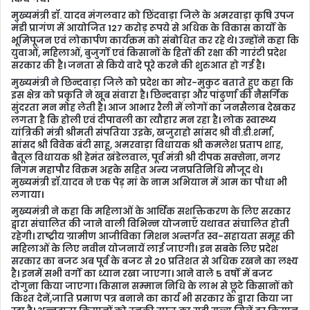
मुख्यमंत्री डॉ. यादव मंगलवार को छिंदवाड़ा जिले के अमरवाड़ा कृषि उपज
मंडी प्रागंण में आयोजित 127 करोड़ रूपये से अधिक के विकास कार्यों के
भूमिपूजन एवं लोकार्पण कार्यक्रम को संबोधित कर रहे थे। उन्होंने कहा कि
युवाओं, महिलाओं, बुजुर्गों एवं किसानों के हितों की रक्षा की गारंटी प्रदेश
सरकार की है। जनता से किये वादे पूरे करने की शुरुआत हो गई है।
मुख्यमंत्री ने छिन्दवाड़ा जिले को प्रदेश का मोर-मुकुट बताते हुए कहा कि
इस क्षेत्र को प्रकृति ने खूब संवारा है। छिन्दवाड़ा और पांढुर्णा की नैसर्गिक
सुंदरता मन मोह लेती है। आज आभार रैली में लोगों का जनसैलाब देखकर
लगता है कि होली एवं दीपावली का त्यौहार मन रहा है। लोक स्वास्थ्य
यांत्रिकी मंत्री श्रीमती संपतिया उइके, खजुराहो सांसद श्री वी.डी.शर्मा,
सांसद श्री विवेक बंटी साहू, अमरवाड़ा विधायक श्री कमलेश प्रताप शाह,
बैतूल विधायक श्री हेमंत खंडेलवाल, पूर्व मंत्री श्री दीपक सक्सेना, नगर
निगम महापौर विक्रम अहके सहित अन्य जनप्रतिनिधि मौजूद थे।
मुख्यमंत्री डॉ.यादव ने एक पेड़ मां के नाम अभियान में आम का पौधा भी
लगाया।
मुख्यमंत्री ने कहा कि महिलाओं के आर्थिक सशक्तिकरण के लिए सरकार
द्वारा संचालित की जाने वाली विभिन्न योजनाएँ यथावत संचालित होती
रहेगी। राष्ट्रीय ग्रामीण आजीविका मिशन अन्तर्गत स्व-सहायता समूह की
महिलाओं के लिए नवीन योजनायें लाई जाएगी। इन सबके लिए प्रदेश
सरकार का बजट अब पूर्व के बजट से 20 प्रतिशत से अधिक रखने का लक्ष्य
है। इनमें सभी वर्गों का ध्यान रखा जाएगा। आने वाले 5 वर्षों में बजट
दोगुना किया जाएगा। किसान सम्मान निधि के लाभ से छूटे किसानों को
किश्त देनें,जाति प्रमाण पत्र बनाने का कार्य भी सरकार के द्वारा किया जा