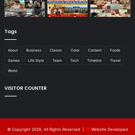
Tags
About
Business
Classic
Color
Content
Foods
Games
Life Style
Team
Tech
Timeline
Travel
World
VISITOR COUNTER
© Copyright 2026, All Rights Reserved |
Website Developed