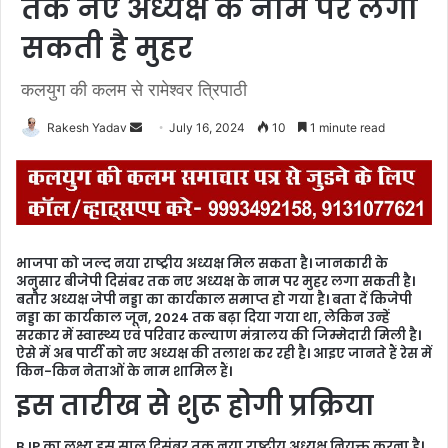
तक नए अध्यक्ष के नाम पर लगा
सकती है मुहर
कलयुग की कलम से रामेश्वर त्रिपाठी
Rakesh Yadav
S
July 16, 2024
10
1 minute read
e
n
d
a
n
भाजपा को जल्द नया राष्ट्रीय अध्यक्ष मिल सकता है। जानकारी के
e
अनुसार बीजेपी दिसंबर तक नए अध्यक्ष के नाम पर मुहर लगा सकती है।
m
बतौर अध्यक्ष जेपी नड्डा का कार्यकाल समाप्त हो गया है। बता दें किजेपी
नड्डा का कार्यकाल जून, 2024 तक बढ़ा दिया गया था, लेकिन उन्हें
a
सरकार में स्वास्थ्य एवं परिवार कल्याण मंत्रालय की जिम्मेदारी मिली है।
i
ऐसे में अब पार्टी को नए अध्यक्ष की तलाश कर रही है। आइए जानते हैं रेस में
l
किन-किन नेताओं के नाम शामिल हैं।
इस तारीख से शुरू होगी प्रक्रिया
BJP का लक्ष्य इस साल दिसंबर तक नया राष्ट्रीय अध्यक्ष नियुक्त करना है।