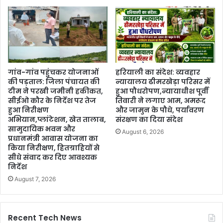
गांव-गांव पहुंचकर योजनाओं
हरियाली का संदेश: व्यवहार
की पड़ताल: जिला पंचायत की
न्यायालय ढीमरखेड़ा परिसर में
टीम ने परखी जमीनी हकीकत,
हुआ पौधरोपण,न्यायाधीश पूर्वी
सीईओ कौर के निर्देश पर तेज
तिवारी ने लगाए आम, अमरूद
हुआ निरीक्षण
और जामुन के पौधे, पर्यावरण
अभियान,प्लांटेशन, खेत तालाब,
संरक्षण का दिया संदेश
सामुदायिक भवन और
August 6, 2026
प्रधानमंत्री आवास योजना का
किया निरीक्षण, हितग्राहियों से
सीधे संवाद कर दिए आवश्यक
निर्देश
August 7, 2026
Recent Tech News