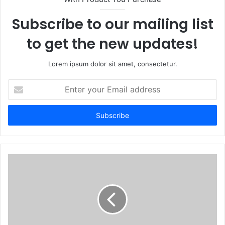
e
Subscribe to our mailing list
to get the new updates!
Lorem ipsum dolor sit amet, consectetur.
E
n
t
e
r
y
o
u
r
E
m
a
i
l