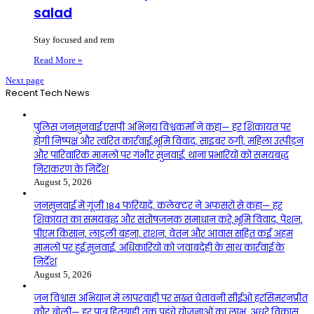
salad
Stay focused and rem
Read More »
Next page
Recent Tech News
पुलिस जनसुनवाई एसपी अभिनय विश्वकर्मा ने कहा— हर शिकायत पर
होगी निष्पक्ष और त्वरित कार्रवाई,भूमि विवाद, साइबर ठगी, महिला उत्पीड़न
और पारिवारिक मामलों पर गंभीर सुनवाई, थाना प्रभारियों को समयबद्ध
निराकरण के निर्देश
August 5, 2026
जनसुनवाई में गूंजीं 184 फरियादें, कलेक्टर ने अफसरों से कहा— हर
शिकायत का समयबद्ध और संतोषजनक समाधान करे,भूमि विवाद, पेंशन,
पीएम किसान, लाड़ली बहना, राशन, वेतन और आवास सहित कई अहम
मामलों पर हुई सुनवाई, अधिकारियों को जवाबदेही के साथ कार्रवाई के
निर्देश
August 5, 2026
जन विश्वास अभियान में लापरवाही पर सख्त चेतावनी सीईओ हरसिमरनप्रीत
कौर बोलीं— हर पात्र हितग्राही तक पहुंचे योजनाओं का लाभ, अधूरे विकास