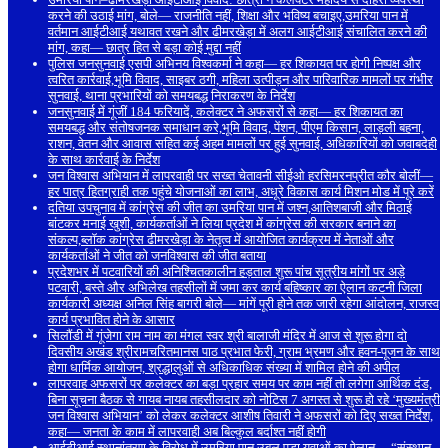
करने की उठाई मांग, बोले— राजनीति नहीं, शिक्षा और भविष्य बचाइए,उमरिया पान में
वर्तमान आईटीआई यथावत रखने और ढीमरखेड़ा में अलग आईटीआई संचालित करने की
मांग, कहा— छात्र हित से बड़ा कोई मुद्दा नहीं
पुलिस जनसुनवाई एसपी अभिनय विश्वकर्मा ने कहा— हर शिकायत पर होगी निष्पक्ष और
त्वरित कार्रवाई,भूमि विवाद, साइबर ठगी, महिला उत्पीड़न और पारिवारिक मामलों पर गंभीर
सुनवाई, थाना प्रभारियों को समयबद्ध निराकरण के निर्देश
जनसुनवाई में गूंजीं 184 फरियादें, कलेक्टर ने अफसरों से कहा— हर शिकायत का
समयबद्ध और संतोषजनक समाधान करे,भूमि विवाद, पेंशन, पीएम किसान, लाड़ली बहना,
राशन, वेतन और आवास सहित कई अहम मामलों पर हुई सुनवाई, अधिकारियों को जवाबदेही
के साथ कार्रवाई के निर्देश
जन विश्वास अभियान में लापरवाही पर सख्त चेतावनी सीईओ हरसिमरनप्रीत कौर बोलीं—
हर पात्र हितग्राही तक पहुंचे योजनाओं का लाभ, अधूरे विकास कार्य मिशन मोड में पूरे करें
दतिया उपचुनाव में कांग्रेस की जीत का उमरिया पान में जश्न,आतिशबाजी और मिठाई
बांटकर मनाई खुशी, कार्यकर्ताओं ने लिया प्रदेश में कांग्रेस की सरकार बनाने का
संकल्प,ब्लॉक कांग्रेस ढीमरखेड़ा के नेतृत्व में आयोजित कार्यक्रम में नेताओं और
कार्यकर्ताओं ने जीत को जनविश्वास की जीत बताया
प्रदेशभर में पटवारियों की अनिश्चितकालीन हड़ताल शुरू पांच सूत्रीय मांगों पर अड़े
पटवारी, बस्ते और अभिलेख तहसीलों में जमा कर कार्य बहिष्कार का ऐलान कटनी जिला
कार्यकारी अध्यक्ष अनिल सिंह बागरी बोले— मांगें पूरी होने तक जारी रहेगा आंदोलन, राजस्व
कार्य प्रभावित होने के आसार
सिलौंडी में गूंजेगा राम नाम का मंगल स्वर श्री बालाजी मंदिर में आज से शुरू होगा दो
दिवसीय अखंड श्रीरामचरितमानस पाठ प्रभात फेरी, ग्राम भ्रमण और हवन-पूजन के साथ
होगा धार्मिक आयोजन, श्रद्धालुओं से अधिकाधिक संख्या में शामिल होने की अपील
लापरवाह अफसरों पर कलेक्टर का बड़ा प्रहार समय पर काम नहीं तो लगेगा आर्थिक दंड,
बिना सूचना बैठक से गायब नायब तहसीलदार को नोटिस 7 अगस्त से शुरू हो रहे ‘मुख्यमंत्री
जन विश्वास अभियान’ को लेकर कलेक्टर आशीष तिवारी ने अफसरों को दिए सख्त निर्देश,
कहा— जनता के काम में लापरवाही अब बिल्कुल बर्दाश्त नहीं होगी
आईटीआई स्थानांतरण के विरोध में उमरिया पान उबल पड़ा,युवाओं का ऐलान— “संस्थान