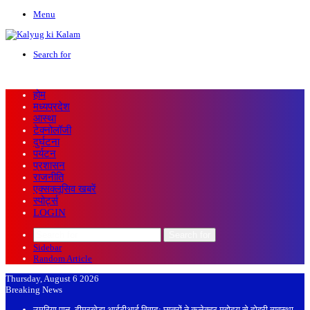
Menu
Search for
होम
मध्यप्रदेश
आस्था
टेक्नोलॉजी
दुर्घटना
पर्यटन
प्रशासन
राजनीति
एक्सक्लूसिव खबरें
स्पोर्ट्स
LOGIN
Search for
Sidebar
Random Article
Thursday, August 6 2026
Breaking News
उमरिया पान–ढीमरखेड़ा आईटीआई विवाद: छात्रों ने कलेक्टर महोदय से दोहरी व्यवस्था