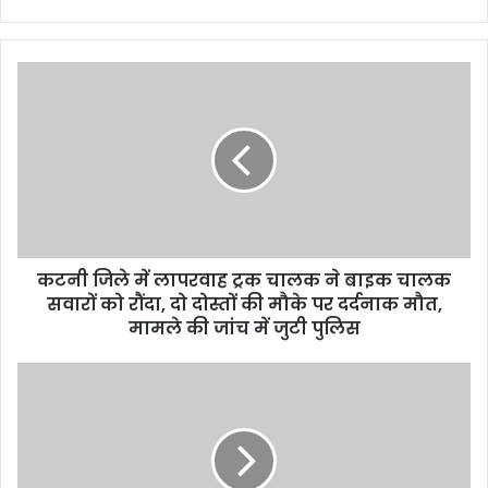
r
y
o
u
r
E
m
a
i
l
a
d
d
कटनी जिले में लापरवाह ट्रक चालक ने बाइक चालक
r
सवारों को रौंदा, दो दोस्तों की मौके पर दर्दनाक मौत,
e
मामले की जांच में जुटी पुलिस
s
s