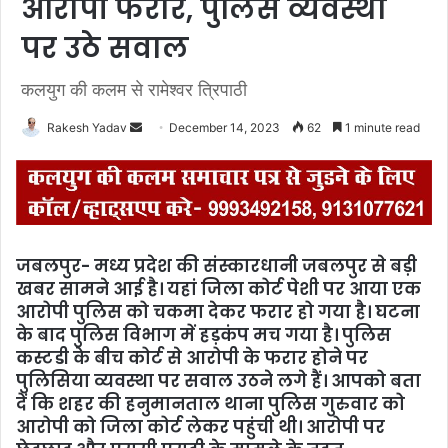
आरोपी फरार, पुलिस व्यवस्था
पर उठे सवाल
कलयुग की कलम से रामेश्वर त्रिपाठी
Rakesh Yadav
S
December 14, 2023
62
1 minute read
e
n
d
a
n
जबलपुर- मध्य प्रदेश की संस्कारधानी जबलपुर से बड़ी
e
खबर सामने आई है। यहां जिला कोर्ट पेशी पर आया एक
m
आरोपी पुलिस को चकमा देकर फरार हो गया है। घटना
a
के बाद पुलिस विभाग में हड़कंप मच गया है। पुलिस
i
कस्टडी के बीच कोर्ट से आरोपी के फरार होने पर
l
पुलिसिया व्यवस्था पर सवाल उठने लगे हैं। आपको बता
दें कि शहर की हनुमानताल थाना पुलिस गुरुवार को
आरोपी को जिला कोर्ट लेकर पहुंची थी। आरोपी पर