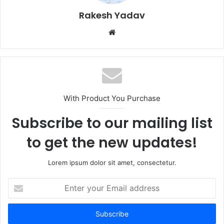
Rakesh Yadav
W
e
b
s
i
t
With Product You Purchase
e
Subscribe to our mailing list
to get the new updates!
Lorem ipsum dolor sit amet, consectetur.
E
n
t
e