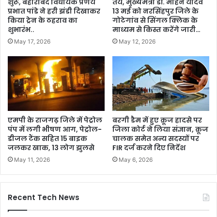
शुरू, बहोरीबंद विधायक प्रणय
तय, मुख्यमंत्री डॉ. मोहन यादव
प्रभात पांडे ने हरी झंडी दिखाकर
13 मई को नरसिंहपुर जिले के
किया ट्रेन के ठहराव का
गोटेगांव से सिंगल क्लिक के
शुभारंभ..
माध्यम से किस्त करेंगे जारी…
May 17, 2026
May 12, 2026
एमपी के राजगढ़ जिले में पेट्रोल
बरगी डैम में हुए क्रूज हादसे पर
पंप में लगी भीषण आग, पेट्रोल-
जिला कोर्ट ने लिया संज्ञान, क्रूज
डीजल टैंक सहित 15 बाइक
चालक समेत अन्य सदस्यों पर
जलकर खाक, 13 लोग झुलसे
FIR दर्ज करने दिए निर्देश
May 11, 2026
May 6, 2026
Recent Tech News