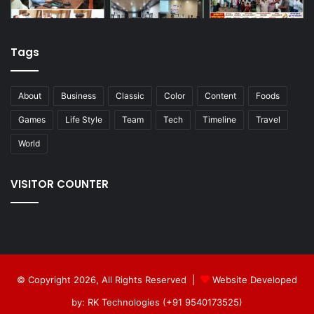
Tags
About
Business
Classic
Color
Content
Foods
Games
Life Style
Team
Tech
Timeline
Travel
World
VISITOR COUNTER
© Copyright 2026, All Rights Reserved |
Website Developed
by: RK Technologies (+91 9540173525)