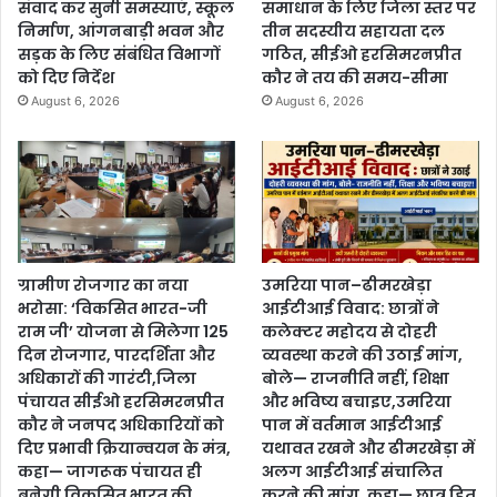
संवाद कर सुनी समस्याएं, स्कूल
समाधान के लिए जिला स्तर पर
निर्माण, आंगनबाड़ी भवन और
तीन सदस्यीय सहायता दल
सड़क के लिए संबंधित विभागों
गठित, सीईओ हरसिमरनप्रीत
को दिए निर्देश
कौर ने तय की समय-सीमा
August 6, 2026
August 6, 2026
ग्रामीण रोजगार का नया
उमरिया पान–ढीमरखेड़ा
भरोसा: ‘विकसित भारत-जी
आईटीआई विवाद: छात्रों ने
राम जी’ योजना से मिलेगा 125
कलेक्टर महोदय से दोहरी
दिन रोजगार, पारदर्शिता और
व्यवस्था करने की उठाई मांग,
अधिकारों की गारंटी,जिला
बोले— राजनीति नहीं, शिक्षा
पंचायत सीईओ हरसिमरनप्रीत
और भविष्य बचाइए,उमरिया
कौर ने जनपद अधिकारियों को
पान में वर्तमान आईटीआई
दिए प्रभावी क्रियान्वयन के मंत्र,
यथावत रखने और ढीमरखेड़ा में
कहा— जागरूक पंचायत ही
अलग आईटीआई संचालित
बनेगी विकसित भारत की
करने की मांग, कहा— छात्र हित