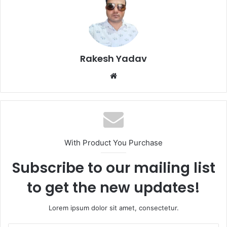
Rakesh Yadav
W
e
b
s
i
t
With Product You Purchase
e
Subscribe to our mailing list
to get the new updates!
Lorem ipsum dolor sit amet, consectetur.