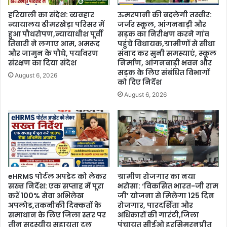
हरियाली का संदेश: व्यवहार
ऊमरपानी की बदलेगी तस्वीर:
न्यायालय ढीमरखेड़ा परिसर में
जर्जर स्कूल, आंगनबाड़ी और
हुआ पौधरोपण,न्यायाधीश पूर्वी
सड़क का निरीक्षण करने गांव
तिवारी ने लगाए आम, अमरूद
पहुंचे विधायक,ग्रामीणों से सीधा
और जामुन के पौधे, पर्यावरण
संवाद कर सुनी समस्याएं, स्कूल
संरक्षण का दिया संदेश
निर्माण, आंगनबाड़ी भवन और
सड़क के लिए संबंधित विभागों
August 6, 2026
को दिए निर्देश
August 6, 2026
eHRMS पोर्टल अपडेट को लेकर
ग्रामीण रोजगार का नया
सख्त निर्देश: एक सप्ताह में पूरा
भरोसा: ‘विकसित भारत-जी राम
करें 100% सेवा अभिलेख
जी’ योजना से मिलेगा 125 दिन
अपलोड,तकनीकी दिक्कतों के
रोजगार, पारदर्शिता और
समाधान के लिए जिला स्तर पर
अधिकारों की गारंटी,जिला
तीन सदस्यीय सहायता दल
पंचायत सीईओ हरसिमरनप्रीत