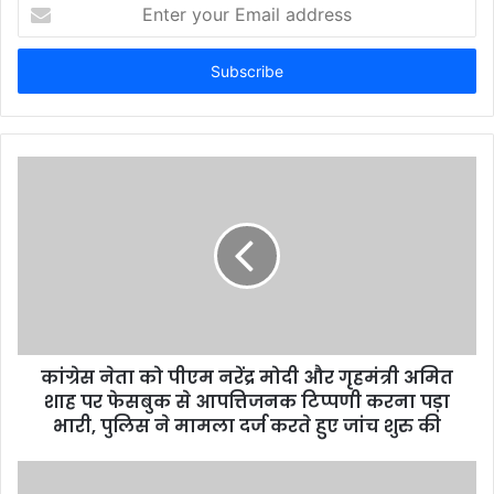
E
n
t
e
r
y
o
u
r
E
m
a
i
l
a
d
d
कांग्रेस नेता को पीएम नरेंद्र मोदी और गृहमंत्री अमित
r
शाह पर फेसबुक से आपत्तिजनक टिप्पणी करना पड़ा
e
भारी, पुलिस ने मामला दर्ज करते हुए जांच शुरु की
s
s