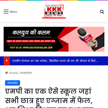
S
Menu
fo
ग्रामीण रोजगार का नया भरोसा: ‘विकसित भारत-जी राम जी’ योजना से मिलेगा 125 दिन रोजगार, पारदर्शिता और अधिकारों की गारंटी,जिला पंचायत सीईओ हरसिमरनप्रीत कौर ने जनपद अधिकारियों को दिए प्रभावी क्रियान्वयन के मंत्र, कहा— जागरूक पंचायत ही बनेगी विकसित भारत की मजबूत नींव
Home
/
मध्यप्रदेश
मध्यप्रदेश
एमपी का एक ऐसे स्कूल जहां
सभी छात्र हुए एग्जाम में फेल,