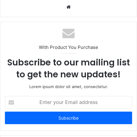
W
e
b
s
i
t
With Product You Purchase
e
Subscribe to our mailing list
to get the new updates!
Lorem ipsum dolor sit amet, consectetur.
E
n
t
e
r
y