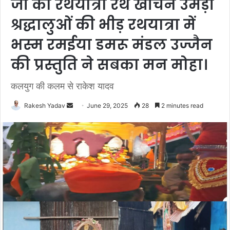
जी की रथयात्रा रथ खींचने उमड़ी
श्रद्धालुओं की भीड़ रथयात्रा में
भस्म रमईया डमरू मंडल उज्जैन
की प्रस्तुति ने सबका मन मोहा।
कलयुग की कलम से राकेश यादव
Rakesh Yadav
S
June 29, 2025
28
2 minutes read
e
n
d
a
n
e
m
a
i
l