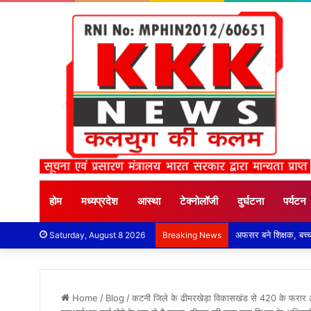
होम
मध्यप्रदेश
आस्था
टेक्नोलॉजी
दुर्घटना
पर्यटन
Saturday, August 8 2026
Breaking News
Home
/
Blog
/
कटनी जिले के ढीमरखेड़ा विकासखंड से 420 के फरार आरोपी