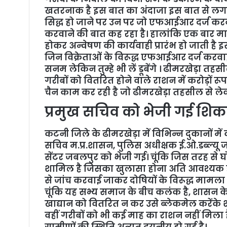
खतरनाक है इस बात का अंदाजा इस बात से लगाया ज
सिद्ध हो जाने पर उन पर जो एफआईआर दर्ज कर
करवाने की बात कह रहा है। हालांकि एक बार माम
होकर अन्वेषण की कार्यवाही प्रारंभ हो जाती है इ
जिन विक्रेताओं के विरूद्ध एफआईआर दर्ज करवाई 
सनम लेकिन तुम्हे भी लें डूबेंगे । ढीमरखेड़ा तह
गरीबों को वितरित होने वाले राशन में करोड़ों रू
चैन काम कर रही है जो ढीमरखेड़ा तहसील से लेकर
प्रमुख सचिव को भेजी गई शि
कटनी जिले के ढीमरखेड़ा में विभिन्न दुकानों में
सचिव म.प्र.शासन, पुलिस अधीक्षक ई.ओ.डब्ल्यू
सेंटर जबलपुर को भेजी गई। चूंकि जिस तरह से 
शामिल है जिसका खुलासा होना अति आवश्यक है। 
से जांच करवाई जाकर दोषियों के विरूद्ध मामला द
चूंकि यह सभ्य समाज के बीच कलंक है, शासन के द
खाद्यान को वितरित न कर उसे ब्लेकमेल करेंके 
वहीं गरीबों को भी कई माह का राशन नहीं मिला ह
ग्रामीणों की स्थिति अत्यत दयनीय हो गई है।