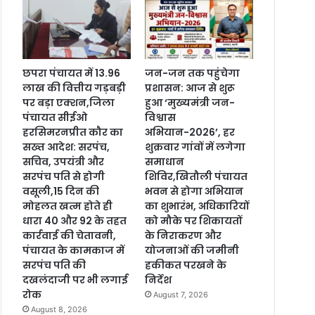
छपरा पंचायत में 13.96
जन-जन तक पहुंचेगा
लाख की वित्तीय गड़बड़ी
प्रशासन: आज से शुरू
पर बड़ा एक्शन,जिला
हुआ ‘मुख्यमंत्री जन-
पंचायत सीईओ
विश्वास
हरसिमरनप्रीत कौर का
अभियान-2026’, हर
सख्त आदेश: सरपंच,
शुक्रवार गांवों में लगेगा
सचिव, उपयंत्री और
समाधान
सरपंच पति से होगी
शिविर,खितौली पंचायत
वसूली,15 दिन की
भवन से होगा अभियान
मोहलत खत्म होते ही
का शुभारंभ, अधिकारियों
धारा 40 और 92 के तहत
को मौके पर शिकायतों
कार्रवाई की चेतावनी,
के निराकरण और
पंचायत के कामकाज में
योजनाओं की जमीनी
सरपंच पति की
हकीकत परखने के
दखलंदाजी पर भी लगाई
निर्देश
रोक
August 7, 2026
August 8, 2026