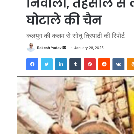
निवाला, तहसील से 
घोटाले की चैन
कलयुग की कलम से सोनू त्रिपाठी की रिपोर्ट
Rakesh Yadav
S
January 28, 2025
e
Facebook
Twitter
LinkedIn
Tumblr
Pinterest
Reddit
VKontakte
n
d
a
n
e
m
a
i
l