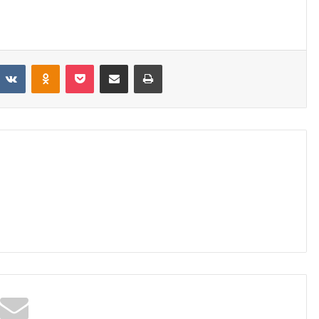
VKontakte
Odnoklassniki
Pocket
Share via Email
Print