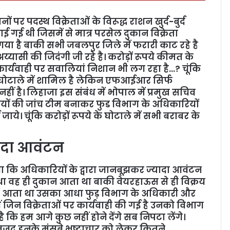
पर पदस्थ विक्रेताओं के विरूद्ध राशन खुर्द-बुर्द
ई गई थी जिसमें से मात्र परसेल दुकान विक्रेता
या है बाकी सभी जबलपुर जिले में फरारी काट रहे है
 अय्यासी की जिदंगी जी रहे है। करोड़ों रूपये कीमत के
ी कार्यवाही पर सवालियां निशान भी लग रहा है…? चूंकि
े घोटाले में शामिल है लेकिन एफआईआर सिर्फ
नहीं है। लिहाजा इस संबंध में भोपाल में प्रमुख सचिव
यों की जांच टीम बनाकर फुड विभाग के अधिकारियों
ये। चूंकि करोड़ों रूपये के घोटाले में सभी बराबर के
ादा आवंटन
ाया कि अधिकारियों के द्वारा जानबूझकर ज्यादा आवंटन
 वह ही दुकान आता था बाकी वेयरहाऊस से ही विक्रय
पैसा आता था उसका आधा फुड़ विभाग के अधिकारी और
हीं जिन विक्रेताओं पर कार्यवाही की गई है उनको विभाग
ै कि हम आगे कुछ नहीं होने देंगे सब निपटा लेंगे।
वजूद इनके मंसूबे भ्रष्टाचार को लेकर कितने