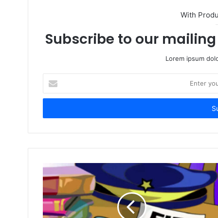
With Prod
Subscribe to our mailing 
Lorem ipsum dolo
E
n
t
e
r
y
o
u
r
E
m
a
i
l