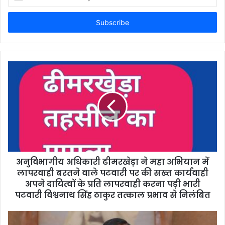
n
t
e
r
y
o
u
r
E
m
a
i
l
a
d
d
अनुविभागीय अधिकारी ढीमरखेड़ा ने महा अभियान में
r
लापरवाही बरतने वाले पटवारी पर की सख्त कार्यवाही
e
अपने दायित्वों के प्रति लापरवाही करना पड़ी भारी
s
पटवारी विश्वनाथ सिंह ठाकुर तत्काल प्रभाव से निलंबित
s