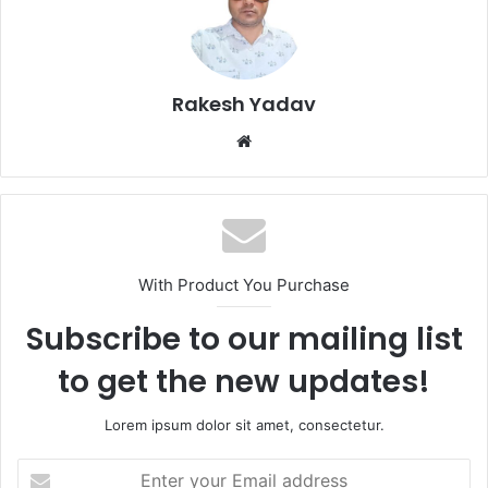
Rakesh Yadav
W
e
b
s
i
t
With Product You Purchase
e
Subscribe to our mailing list
to get the new updates!
Lorem ipsum dolor sit amet, consectetur.
E