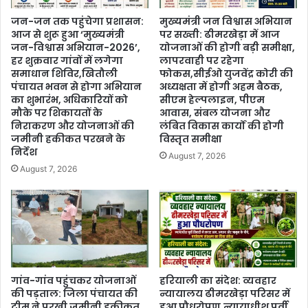
जन-जन तक पहुंचेगा प्रशासन:
मुख्यमंत्री जन विश्वास अभियान
आज से शुरू हुआ ‘मुख्यमंत्री
पर सख्ती: ढीमरखेड़ा में आज
जन-विश्वास अभियान-2026’,
योजनाओं की होगी बड़ी समीक्षा,
हर शुक्रवार गांवों में लगेगा
लापरवाही पर रहेगा
समाधान शिविर,खितौली
फोकस,सीईओ युजवेंद्र कोरी की
पंचायत भवन से होगा अभियान
अध्यक्षता में होगी अहम बैठक,
का शुभारंभ, अधिकारियों को
सीएम हेल्पलाइन, पीएम
मौके पर शिकायतों के
आवास, संबल योजना और
निराकरण और योजनाओं की
लंबित विकास कार्यों की होगी
जमीनी हकीकत परखने के
विस्तृत समीक्षा
निर्देश
August 7, 2026
August 7, 2026
गांव-गांव पहुंचकर योजनाओं
हरियाली का संदेश: व्यवहार
की पड़ताल: जिला पंचायत की
न्यायालय ढीमरखेड़ा परिसर में
टीम ने परखी जमीनी हकीकत,
हुआ पौधरोपण,न्यायाधीश पूर्वी