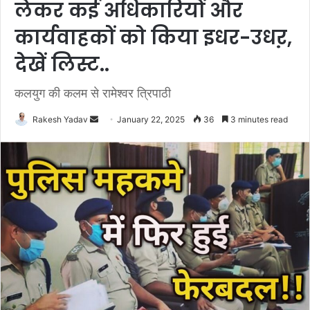
लेकर कई अधिकारियों और
कार्यवाहकों को किया इधर-उधऱ,
देखें लिस्ट..
कलयुग की कलम से रामेश्वर त्रिपाठी
Rakesh Yadav
S
January 22, 2025
36
3 minutes read
e
n
d
a
n
e
m
a
i
l