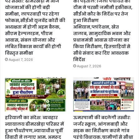
पर सख्ती: ढीमरखेड़ा में आज
की पड़ताल: जिला पंचायत की
योजनाओं की होगी बड़ी
टीम ने परखी जमीनी हकीकत,
समीक्षा, लापरवाही पर रहेगा
सीईओ कौर के निर्देश पर तेज
फोकस,सीईओ युजवेंद्र कोरी की
हुआ निरीक्षण
अध्यक्षता में होगी अहम बैठक,
अभियान,प्लांटेशन, खेत
सीएम हेल्पलाइन, पीएम
तालाब, सामुदायिक भवन और
आवास, संबल योजना और
प्रधानमंत्री आवास योजना का
लंबित विकास कार्यों की होगी
किया निरीक्षण, हितग्राहियों से
विस्तृत समीक्षा
सीधे संवाद कर दिए आवश्यक
निर्देश
August 7, 2026
August 7, 2026
हरियाली का संदेश: व्यवहार
ऊमरपानी की बदलेगी तस्वीर:
न्यायालय ढीमरखेड़ा परिसर में
जर्जर स्कूल, आंगनबाड़ी और
हुआ पौधरोपण,न्यायाधीश पूर्वी
सड़क का निरीक्षण करने गांव
तिवारी ने लगाए आम, अमरूद
पहुंचे विधायक,ग्रामीणों से सीधा