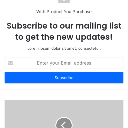
i
t
With Product You Purchase
e
Subscribe to our mailing list
to get the new updates!
Lorem ipsum dolor sit amet, consectetur.
E
n
t
e
r
y
o
u
r
E
m
a