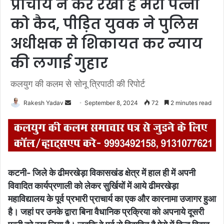
प्राचार्य ने कर रखा है मेरी पत्नी
को कैद, पीड़ित युवक ने पुलिस
अधीक्षक से शिकायत कर न्याय
की लगाई गुहार
कलयुग की कलम से सोनू त्रिपाठी की रिपोर्ट
Rakesh Yadav
S
September 8, 2024
72
2 minutes read
e
n
d
a
n
कटनी- जिले के ढीमरखेड़ा विकासखंड क्षेत्र में हाल ही में अपनी
e
विवादित कार्यप्रणाली को लेकर सुर्खियों में आये ढीमरखेड़ा
m
महाविद्यालय के पूर्व प्रभारी प्राचार्य का एक और कारनामा उजागर हुआ
a
है। जहां पर उनके द्वारा बिना वैधानिक प्रक्रिया को अपनाये दूसरी
i
l