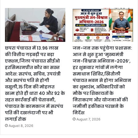
छपरा पंचायत में 13.96 लाख
जन-जन तक पहुंचेगा प्रशासन:
की वित्तीय गड़बड़ी पर बड़ा
आज से शुरू हुआ ‘मुख्यमंत्री
एक्शन,जिला पंचायत सीईओ
जन-विश्वास अभियान-2026’,
हरसिमरनप्रीत कौर का सख्त
हर शुक्रवार गांवों में लगेगा
आदेश: सरपंच, सचिव, उपयंत्री
समाधान शिविर,खितौली
और सरपंच पति से होगी
पंचायत भवन से होगा अभियान
वसूली,15 दिन की मोहलत
का शुभारंभ, अधिकारियों को
खत्म होते ही धारा 40 और 92 के
मौके पर शिकायतों के
तहत कार्रवाई की चेतावनी,
निराकरण और योजनाओं की
पंचायत के कामकाज में सरपंच
जमीनी हकीकत परखने के
पति की दखलंदाजी पर भी
निर्देश
लगाई रोक
August 7, 2026
August 8, 2026