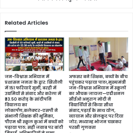
Related Articles
जन-विश्वास अभियान में
अफसर बने शिक्षक, बच्चों के बीच
प्रशासन जनता के द्वार: खितौली
पहुंचकर पढ़ाया पाठ!,मुख्यमंत्री
में 151 फरियादें सुनीं, बरही में
जन-विश्वास अभियान में स्कूलों
उद्यमियों से संवाद और करेला में
का औचक जायजा—एडीशनल
₹33.50 करोड़ के सांदीपनि
सीईओ अनुराग मोदी ने
विद्यालय का
विद्यार्थियों से किया सीधा
लोकार्पण,कलेक्टर-एसपी ने
संवाद,पढ़ाई के साथ योग,
संभाली शिक्षक की भूमिका,
व्यायाम और खेलकूद पर दिया
पीएम श्री स्कूल कुआं में बच्चों को
जोर; मध्यान्ह भोजन चखकर
पढ़ाया पाठ; सही जवाब पर बांटी
परखी गुणवत्ता