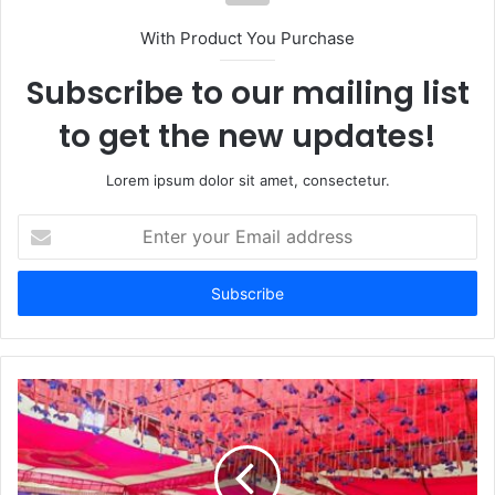
t
With Product You Purchase
e
Subscribe to our mailing list
to get the new updates!
Lorem ipsum dolor sit amet, consectetur.
E
n
t
e
r
y
o
u
r
E
m
a