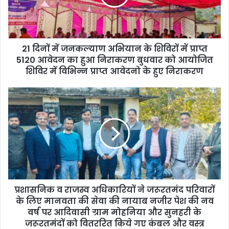
i
l
a
d
d
21 दिनों में जनकल्याण अभियान के शिविरों में प्राप्त
r
5120 आवेदन का हुआ निराकरण बुधवार को आयोजित
e
शिविर में विभिन्न प्राप्त आवेदनो के हुए निराकरण
s
s
प्रशासनिक व राजस्व अधिकारियों ने जरूरतमंद परिवारों
के लिए मानवता की सेवा की नायाब नजीर पेश की नव
वर्ष पर आदिवासी ग्राम मोहनिया और सुनहरी के
जरूरतमंदों को वितररित किये गए कंबल और वस्त्र