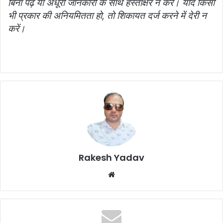
बिना पढ़े या अधूरी जानकारी के साथ हस्ताक्षर न करें। यदि किसी
भी प्रकार की अनियमितता हो, तो शिकायत दर्ज करने में देरी न
करें।
Rakesh Yadav
W
e
b
s
i