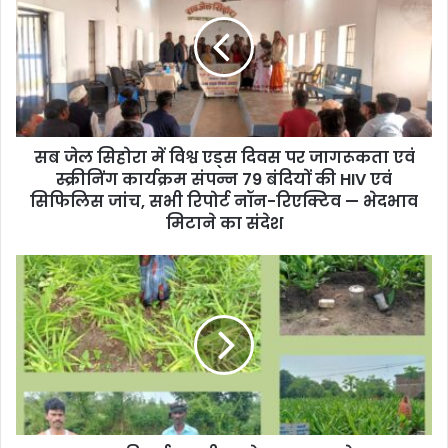
E
m
a
i
l
a
d
d
सब जेल सिहोरा में विश्व एड्स दिवस पर जागरूकता एवं
r
स्क्रीनिंग कार्यक्रम संपन्न 79 बंदियों की HIV एवं
e
सिफिलिस जांच, सभी रिपोर्ट नॉन-रिएक्टिव — भेदभाव
s
मिटाने का संदेश
s