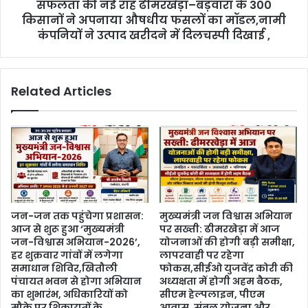
सफलता की नई राह ढीमरखेड़ा–बड़वारा के 300
किसानों ने अपनाया औषधीय फसलों का मॉडल,नामी
कंपनियों ने उत्पाद खरीदने में दिलचस्पी दिखाई ,
Related Articles
जन-जन तक पहुंचेगा प्रशासन:
मुख्यमंत्री जन विश्वास अभियान
आज से शुरू हुआ ‘मुख्यमंत्री
पर सख्ती: ढीमरखेड़ा में आज
जन-विश्वास अभियान-2026’,
योजनाओं की होगी बड़ी समीक्षा,
हर शुक्रवार गांवों में लगेगा
लापरवाही पर रहेगा
समाधान शिविर,खितौली
फोकस,सीईओ युजवेंद्र कोरी की
पंचायत भवन से होगा अभियान
अध्यक्षता में होगी अहम बैठक,
का शुभारंभ, अधिकारियों को
सीएम हेल्पलाइन, पीएम
मौके पर शिकायतों के
आवास, संबल योजना और