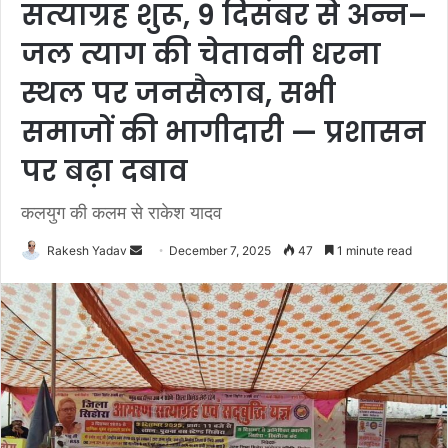
सत्याग्रह शुरू, 9 दिसंबर से अन्न–
जल त्याग की चेतावनी धरना
स्थल पर जनसैलाब, सभी
समाजों की भागीदारी — प्रशासन
पर बढ़ा दबाव
कलयुग की कलम से राकेश यादव
Rakesh Yadav
S
December 7, 2025
47
1 minute read
e
n
d
a
n
e
m
a