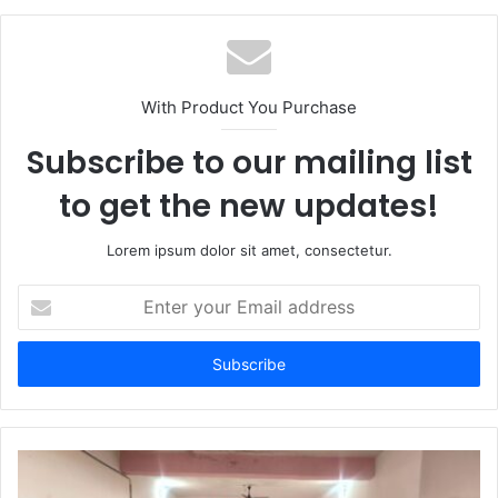
b
s
i
t
With Product You Purchase
e
Subscribe to our mailing list
to get the new updates!
Lorem ipsum dolor sit amet, consectetur.
E
n
t
e
r
y
o
u
r