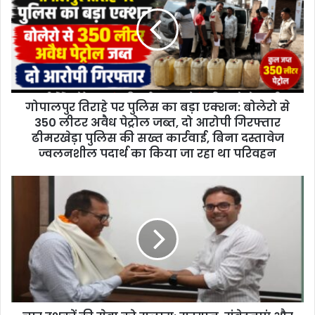
E
m
a
i
l
a
d
d
गोपालपुर तिराहे पर पुलिस का बड़ा एक्शन: बोलेरो से
r
350 लीटर अवैध पेट्रोल जब्त, दो आरोपी गिरफ्तार
e
ढीमरखेड़ा पुलिस की सख्त कार्रवाई, बिना दस्तावेज
s
ज्वलनशील पदार्थ का किया जा रहा था परिवहन
s