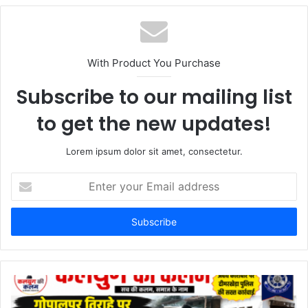
b
s
i
t
With Product You Purchase
e
Subscribe to our mailing list
to get the new updates!
Lorem ipsum dolor sit amet, consectetur.
E
n
t
e
r
y
o
u
r