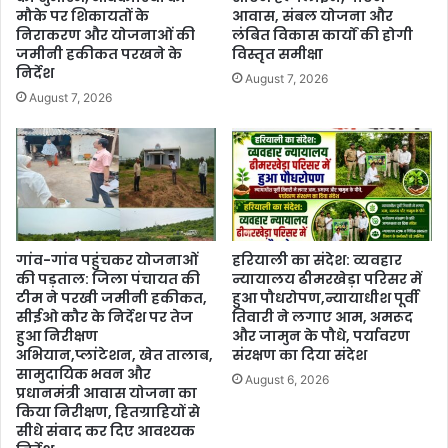
मौके पर शिकायतों के
आवास, संबल योजना और
निराकरण और योजनाओं की
लंबित विकास कार्यों की होगी
जमीनी हकीकत परखने के
विस्तृत समीक्षा
निर्देश
August 7, 2026
August 7, 2026
गांव-गांव पहुंचकर योजनाओं
हरियाली का संदेश: व्यवहार
की पड़ताल: जिला पंचायत की
न्यायालय ढीमरखेड़ा परिसर में
टीम ने परखी जमीनी हकीकत,
हुआ पौधरोपण,न्यायाधीश पूर्वी
सीईओ कौर के निर्देश पर तेज
तिवारी ने लगाए आम, अमरूद
हुआ निरीक्षण
और जामुन के पौधे, पर्यावरण
अभियान,प्लांटेशन, खेत तालाब,
संरक्षण का दिया संदेश
सामुदायिक भवन और
August 6, 2026
प्रधानमंत्री आवास योजना का
किया निरीक्षण, हितग्राहियों से
सीधे संवाद कर दिए आवश्यक