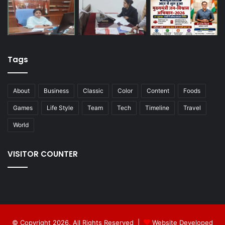
Tags
About
Business
Classic
Color
Content
Foods
Games
Life Style
Team
Tech
Timeline
Travel
World
VISITOR COUNTER
© Copyright 2026, All Rights Reserved |
Website Developed