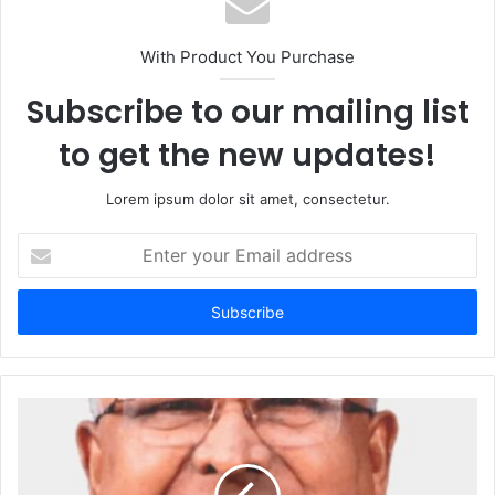
i
t
With Product You Purchase
e
Subscribe to our mailing list
to get the new updates!
Lorem ipsum dolor sit amet, consectetur.
E
n
t
e
r
y
o
u
r
E
m