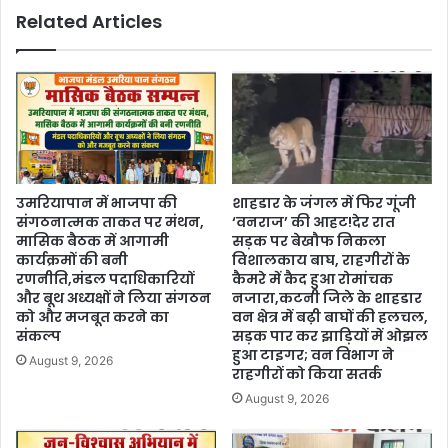
Related Articles
उमरियापान में भाजपा की
शाहडार के जंगल में फिर गूंजी
संगठनात्मक ताकत पर मंथन,
‘वनराज’ की आहट!देर रात
मासिक बैठक में आगामी
सड़क पर बेखौफ निकला
कार्यक्रमों की बनी
विशालकाय बाघ, राहगीरों के
रणनीति,मंडल पदाधिकारियों
कैमरे में कैद हुआ रोमांचक
और बूथ अध्यक्षों ने लिया संगठन
नजारा,कटनी जिले के शाहडार
को और मजबूत करने का
वन क्षेत्र में बढ़ी बाघों की हलचल,
संकल्प
सड़क पार कर झाड़ियों में ओझल
हुआ टाइगर; वन विभाग ने
August 9, 2026
राहगीरों को किया सतर्क
August 9, 2026