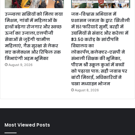
उज्ज्वला सखियों को मिला नया
जन-विश्वास अभियान में
मिशन, गांवों में महिलाओं के
प्रशासन जनता के द्वार: खितौली
हाथों बढ़ेगा रोजगार और स्वच्छ
में 151 फरियादें सुनीं, बरही में
ऊर्जा का उजाला,एलपीजी
उद्यमियों से संवाद और करेला में
सेवाओं से जुड़ेंगी ग्रामीण
₹33.50 करोड़ के सांदीपनि
महिलाएं, गैस सुरक्षा से लेकर
विद्यालय का
नए कनेक्शन और रिफिल तक
लोकार्पण,कलेक्टर-एसपी ने
निभाएंगी अहम भूमिका
संभाली शिक्षक की भूमिका,
पीएम श्री स्कूल कुआं में बच्चों
August 9, 2026
को पढ़ाया पाठ; सही जवाब पर
बांटी मिठाई, अधिकारियों ने
चखा मध्याह्न भोजन
August 8, 2026
Most Viewed Posts