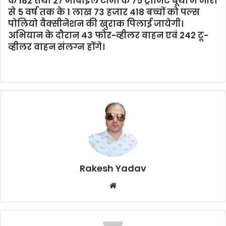
के 182 तथा 27 मोबाइल टीमों के 75 ट्रांजिट बूथों में जीरो
से 5 वर्ष तक के 1 लाख 73 हजार 418 बच्चों को पल्स
पोलियो वैक्सीनेशन की खुराक पिलाई जायेगी।
अभियान के दौरान 43 फोर-व्हीलर वाहन एवं 242 टू-
व्हीलर वाहन संलग्न होंगे।
Rakesh Yadav
W
e
b
s