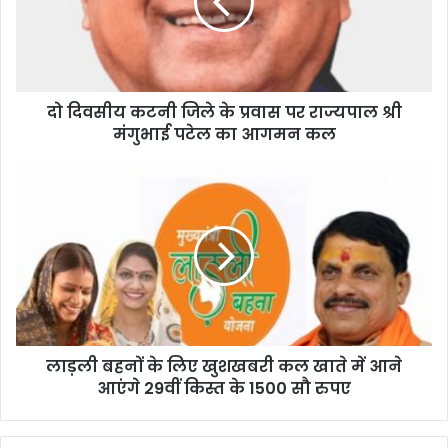
a
i
l
a
d
d
दो दिवसीय कटनी जिले के प्रवास पर राज्यपाल श्री
r
मंगुभाई पटेल का आगमन कल
e
s
s
लाड़ली बहनों के लिए खुशखबरी कल खाते में आने
आएंगे 29वीं किस्त के 1500 सौ रुपए