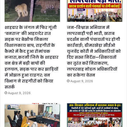
शाहडार के जंगल में फिर गूंजी
जन-विश्वास अभियान में
‘वनराज’ की आहट!देर रात
लापरवाही पड़ी भारी, खराब
सड़क पर बेखौफ निकला
प्रदर्शन वाली पंचायतों पर होगी
विशालकाय बाघ, राहगीरों के
कार्रवाई!, ढीमरखेड़ा सीईओ
कैमरे में कैद हुआ रोमांचक
युजवेंद्र कोरी ने अधिकारियों को
नजारा,कटनी जिले के शाहडार
दिए सख्त निर्देश—शिकायतों
वन क्षेत्र में बढ़ी बाघों की
का तुरंत करें निराकरण,
हलचल, सड़क पार कर झाड़ियों
लापरवाह नोडल अधिकारियों
में ओझल हुआ टाइगर; वन
का रुकेगा वेतन
विभाग ने राहगीरों को किया
August 9, 2026
सतर्क
August 9, 2026