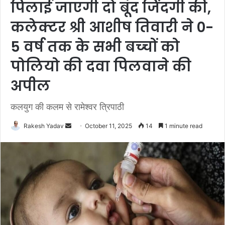
पिलाई जाएगी दो बूंद जिंदगी की,
कलेक्‍टर श्री आशीष तिवारी ने 0-
5 वर्ष तक के सभी बच्‍चों को
पोलियो की दवा पिलवाने की
अपील
कलयुग की कलम से रामेश्वर त्रिपाठी
Rakesh Yadav
S
October 11, 2025
14
1 minute read
e
n
d
a
n
e
m
a