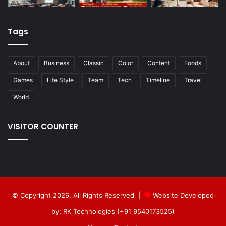
Tags
About
Business
Classic
Color
Content
Foods
Games
Life Style
Team
Tech
Timeline
Travel
World
VISITOR COUNTER
© Copyright 2026, All Rights Reserved |
Website Developed
by: RK Technologies (+91 9540173525)