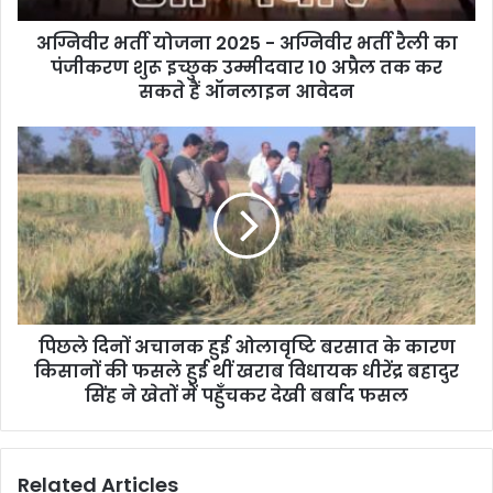
d
d
अग्निवीर भर्ती योजना 2025 - अग्निवीर भर्ती रैली का
r
पंजीकरण शुरू इच्छुक उम्मीदवार 10 अप्रैल तक कर
e
सकते हैं ऑनलाइन आवेदन
s
s
पिछले दिनों अचानक हुई ओलावृष्टि बरसात के कारण
किसानों की फसले हुई थीं खराब विधायक धीरेंद्र बहादुर
सिंह ने खेतों में पहुँचकर देखी बर्बाद फसल
Related Articles