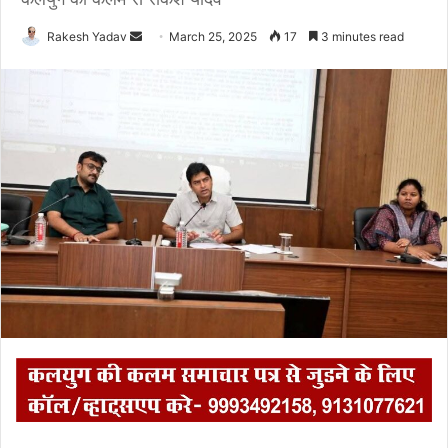
Rakesh Yadav
S
March 25, 2025
17
3 minutes read
e
n
d
a
n
e
m
a
i
l