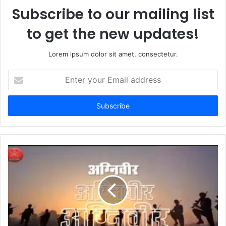
Subscribe to our mailing list
to get the new updates!
Lorem ipsum dolor sit amet, consectetur.
E
n
t
e
r
y
o
u
r
E
m
a
i
l
a