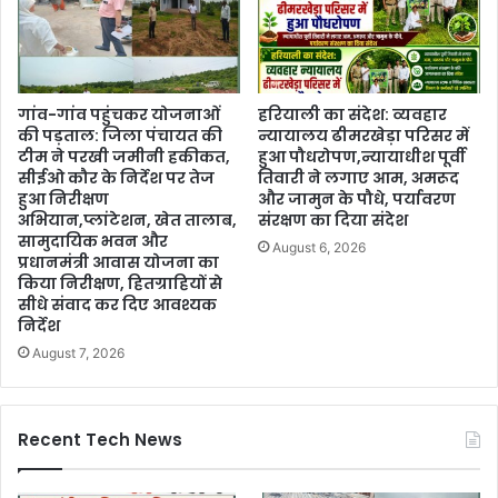
गांव-गांव पहुंचकर योजनाओं
हरियाली का संदेश: व्यवहार
की पड़ताल: जिला पंचायत की
न्यायालय ढीमरखेड़ा परिसर में
टीम ने परखी जमीनी हकीकत,
हुआ पौधरोपण,न्यायाधीश पूर्वी
सीईओ कौर के निर्देश पर तेज
तिवारी ने लगाए आम, अमरूद
हुआ निरीक्षण
और जामुन के पौधे, पर्यावरण
अभियान,प्लांटेशन, खेत तालाब,
संरक्षण का दिया संदेश
सामुदायिक भवन और
August 6, 2026
प्रधानमंत्री आवास योजना का
किया निरीक्षण, हितग्राहियों से
सीधे संवाद कर दिए आवश्यक
निर्देश
August 7, 2026
Recent Tech News