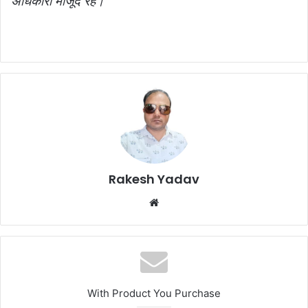
अधिकारी मौजूद रहे।
Rakesh Yadav
W
e
b
s
i
t
With Product You Purchase
e