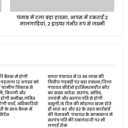
पंजाब में टला बड़ा हादसा, आपस में टकराईं 2
मालगाड़ियां, 2 ड्राइवर गंभीर रूप से जख्मी
ी बैठक में होगी
छपरा पंचायत में 13.96 लाख की
ी पड़ताल! 12 अगस्त को
वित्तीय गड़बड़ी पर बड़ा एक्शन,जिला
ं ग्रामीण विकास से
पंचायत सीईओ हरसिमरनप्रीत कौर
कृषि, बिजली और
का सख्त आदेश: सरपंच, सचिव,
ी होगी समीक्षा,लंबित
उपयंत्री और सरपंच पति से होगी
ोगी चर्चा, अधिकारियों
वसूली,15 दिन की मोहलत खत्म होते
ी के साथ बैठक में
ही धारा 40 और 92 के तहत कार्रवाई
िर्देश
की चेतावनी, पंचायत के कामकाज में
सरपंच पति की दखलंदाजी पर भी
6
लगाई रोक