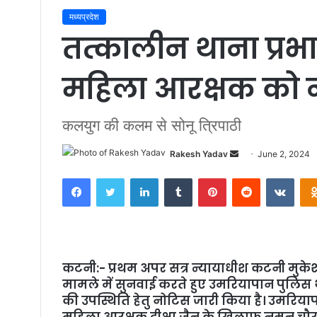
मध्यप्रदेश
तत्कालीन थाना प्र
महिला आरक्षक को 
कलयुग की कलम से सोनू त्रिपाठी
Rakesh Yadav
S
June 2, 2024
e
Facebook
Twitter
LinkedIn
Tumblr
Pinterest
Reddit
VKontakte
n
d
a
n
e
कटनी:- प्रथम अपर सत्र न्यायाधीश कटनी मुक
m
मामले में सुनवाई करते हुए उमरियापान पुलिस
a
की उपस्थिति हेतु नोटिस जारी किया है। उमरिया
i
महिला आरक्षक दीक्षा जैन के खिलाफ नमन चौरस