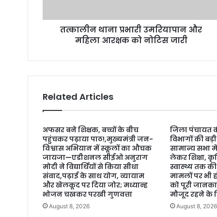
d
d
r
तत्कालीन थाना प्रभारी उमरियापान और
e
महिला आरक्षक को नोटिस जारी
s
s
Related Articles
अफसर बने शिक्षक, बच्चों के बीच
जिला पंचायत क
पहुंचकर पढ़ाया पाठ!,मुख्यमंत्री जन-
विभागों की बड़
विश्वास अभियान में स्कूलों का औचक
सामान्य सभा मे
जायजा—एडीशनल सीईओ अनुराग
लेकर शिक्षा, 
मोदी ने विद्यार्थियों से किया सीधा
स्वास्थ्य तक क
संवाद,पढ़ाई के साथ योग, व्यायाम
मामलों पर भी ह
और खेलकूद पर दिया जोर; मध्यान्ह
को पूरी जानकार
भोजन चखकर परखी गुणवत्ता
मौजूद रहने के न
August 8, 2026
August 8, 202