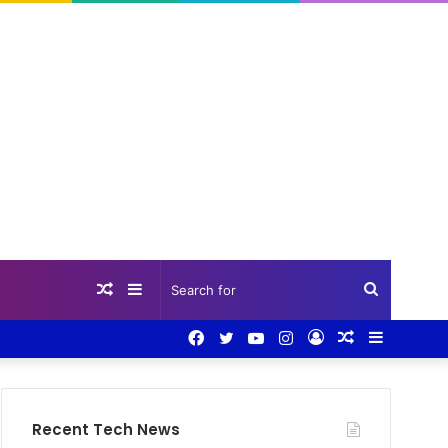
Random
Sidebar
Search
Facebook
Twitter
YouTube
Instagram
Log
Random
Sidebar
Article
for
In
Article
Recent Tech News