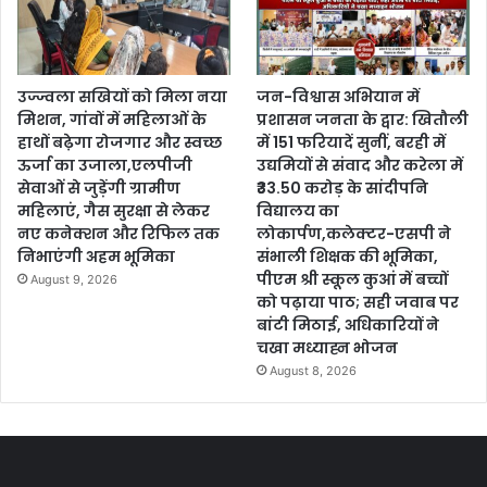
उज्ज्वला सखियों को मिला नया
जन-विश्वास अभियान में
मिशन, गांवों में महिलाओं के
प्रशासन जनता के द्वार: खितौली
हाथों बढ़ेगा रोजगार और स्वच्छ
में 151 फरियादें सुनीं, बरही में
ऊर्जा का उजाला,एलपीजी
उद्यमियों से संवाद और करेला में
सेवाओं से जुड़ेंगी ग्रामीण
₹33.50 करोड़ के सांदीपनि
महिलाएं, गैस सुरक्षा से लेकर
विद्यालय का
नए कनेक्शन और रिफिल तक
लोकार्पण,कलेक्टर-एसपी ने
निभाएंगी अहम भूमिका
संभाली शिक्षक की भूमिका,
पीएम श्री स्कूल कुआं में बच्चों
August 9, 2026
को पढ़ाया पाठ; सही जवाब पर
बांटी मिठाई, अधिकारियों ने
चखा मध्याह्न भोजन
August 8, 2026