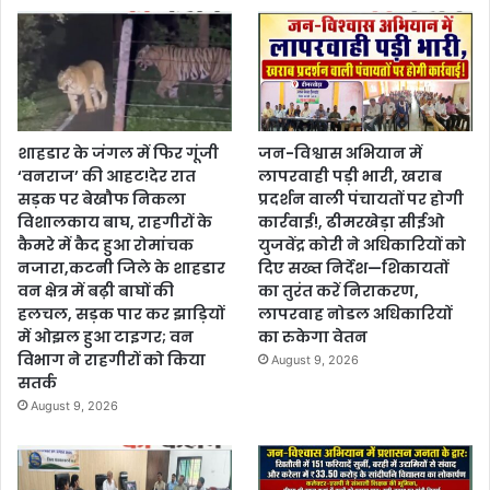
शाहडार के जंगल में फिर गूंजी
जन-विश्वास अभियान में
‘वनराज’ की आहट!देर रात
लापरवाही पड़ी भारी, खराब
सड़क पर बेखौफ निकला
प्रदर्शन वाली पंचायतों पर होगी
विशालकाय बाघ, राहगीरों के
कार्रवाई!, ढीमरखेड़ा सीईओ
कैमरे में कैद हुआ रोमांचक
युजवेंद्र कोरी ने अधिकारियों को
नजारा,कटनी जिले के शाहडार
दिए सख्त निर्देश—शिकायतों
वन क्षेत्र में बढ़ी बाघों की
का तुरंत करें निराकरण,
हलचल, सड़क पार कर झाड़ियों
लापरवाह नोडल अधिकारियों
में ओझल हुआ टाइगर; वन
का रुकेगा वेतन
विभाग ने राहगीरों को किया
August 9, 2026
सतर्क
August 9, 2026