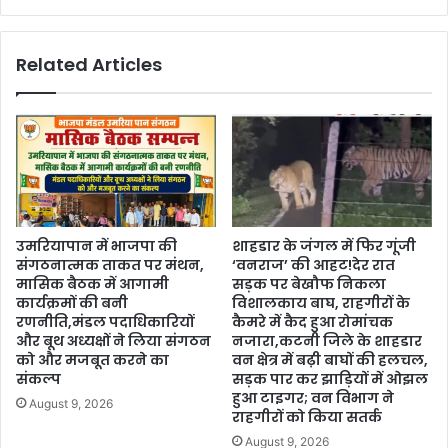
Related Articles
उमरियापान में भाजपा की
शाहडार के जंगल में फिर गूंजी
संगठनात्मक ताकत पर मंथन,
‘वनराज’ की आहट!देर रात
मासिक बैठक में आगामी
सड़क पर बेखौफ निकला
कार्यक्रमों की बनी
विशालकाय बाघ, राहगीरों के
रणनीति,मंडल पदाधिकारियों
कैमरे में कैद हुआ रोमांचक
और बूथ अध्यक्षों ने लिया संगठन
नजारा,कटनी जिले के शाहडार
को और मजबूत करने का
वन क्षेत्र में बढ़ी बाघों की हलचल,
संकल्प
सड़क पार कर झाड़ियों में ओझल
हुआ टाइगर; वन विभाग ने
August 9, 2026
राहगीरों को किया सतर्क
August 9, 2026