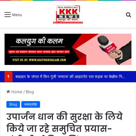
S
Menu
fo
शाहडार के जंगल में फिर गूंजी ‘वनराज’ की आहट!देर रात सड़क पर बेखौफ निकला विशालकाय बाघ, राहगीरों के कैमरे में कैद हुआ रोमांचक नजारा,कटनी जिले के शाहडार वन क्षेत्र में बढ़ी बाघों की हलचल, सड़क पार कर झाड़ियों में ओझल हुआ टाइगर; वन विभाग ने राहगीरों को किया सतर्क
Home
/
Blog
Blog
मध्यप्रदेश
उपार्जन धान की सुरक्षा के लिये
किये जा रहे समुचित प्रयास-