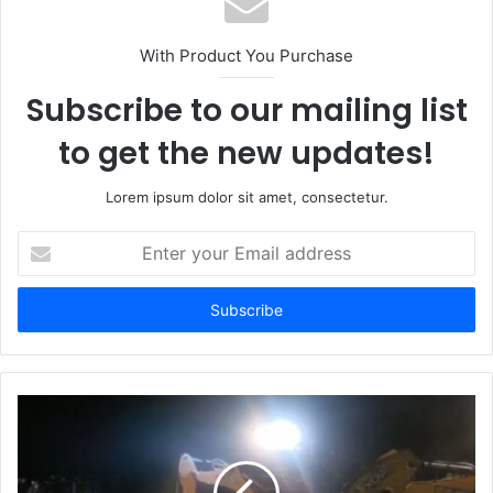
i
t
With Product You Purchase
e
Subscribe to our mailing list
to get the new updates!
Lorem ipsum dolor sit amet, consectetur.
E
n
t
e
r
y
o
u
r
E
m